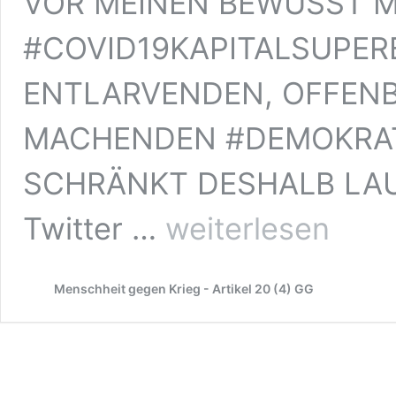
VOR MEINEN BEWUSST 
#COVID19KAPITALSUPE
ENTLARVENDEN, OFFEN
MACHENDEN #DEMOKRAT
SCHRÄNKT DESHALB LAU
VERBRECHERISCHER
Twitter …
weiterlesen
FACEBOOKKONZERN
HAT
ANGST
Menschheit gegen Krieg - Artikel 20 (4) GG
VOR
MEINEN
BEWUSST
MACHENDEN
COVID-
19-