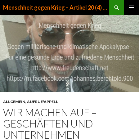
Suchen
Menschheit gegen Krieg – Artikel 20 (4) GG
ZUM INHALT SPRINGEN
PRIMÄR
MENÜ
ALLGEMEIN
,
AUFRUF/APPELL
WIR MACHEN AUF –
GESCHÄFTEN UND
UNTERNEHMEN