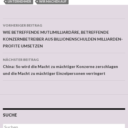
UNTERNEHMER
WIR MACHEN AUF
VORHERIGER BEITRAG
Beitragsnavigation
WIE BETREFFENDE MUTLIMILLIARDÄRE, BETREFFENDE
KONZERNBETREIBER AUS BILLIONENSCHULDEN MILLIARDEN-
PROFITE UMSETZEN
NÄCHSTER BEITRAG
China: So wird die Macht zu mächtiger Konzerne zerschlagen
und die Macht zu mächtiger Einzelpersonen verringert
SUCHE
Suchen nach: