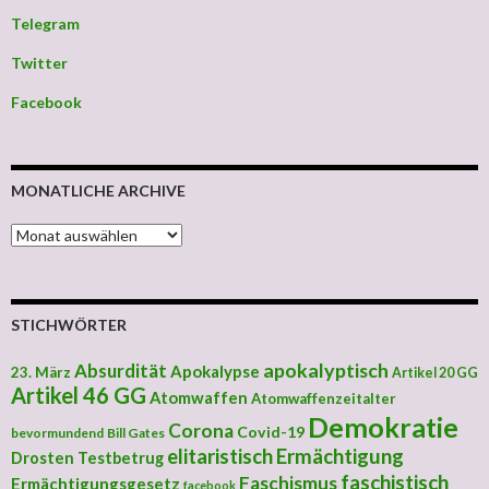
Telegram
Twitter
Facebook
MONATLICHE ARCHIVE
MONATLICHE ARCHIVE
STICHWÖRTER
apokalyptisch
Absurdität
Apokalypse
23. März
Artikel 20 GG
Artikel 46 GG
Atomwaffen
Atomwaffenzeitalter
Demokratie
Corona
Covid-19
bevormundend
Bill Gates
elitaristisch
Ermächtigung
Drosten Testbetrug
faschistisch
Faschismus
Ermächtigungsgesetz
facebook