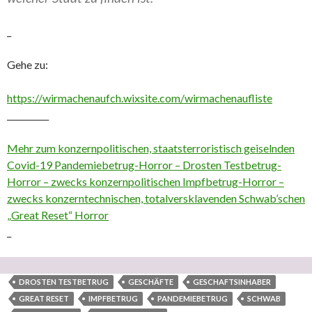
_
Gehe zu:
https://wirmachenaufch.wixsite.com/wirmachenaufliste
__________
Mehr zum konzernpolitischen, staatsterroristisch geiselnden
Covid-19 Pandemiebetrug-Horror – Drosten Testbetrug-
Horror – zwecks konzernpolitischen Impfbetrug-Horror –
zwecks konzerntechnischen, totalversklavenden Schwab’schen
„Great Reset“ Horror
_
DROSTEN TESTBETRUG
GESCHÄFTE
GESCHAFTSINHABER
GREAT RESET
IMPFBETRUG
PANDEMIEBETRUG
SCHWAB