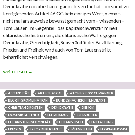
Demokratie rein überhaupt gar nichts zu tun hat – im somit zu
korrigierenden Artikel 46 GG kein einziges Wort, niemals,
nicht mal ansatzweise bewusst gemacht vom – wissenden –
Tom Lausen, im Gegenteil: das kapitalschwerstkriminell
elitaristische Instrument, die elitaristische Waffe gegen
Demokratie, Gerechtigkeit, Souveränität der Bevölkerung,
Frieden und Freiheit wird auch von Tom Lausen strikt
beharrlichst verschwiegen.
Zum – wissenden IT-Fachmann und Datenanalytiker – Tom Lausen
weiterlesen
→
ABSURDITÄT
ARTIKEL 46 GG
ATOMKRIEGSSCHWANGER
BEGRIFFSKOMBINATION
BUNDESNACHRICHTENDIENST
CHRISTIAN DROSTEN
DEMOKRATIE
DEMOS
DOMINIK KETTNER
ELITARISMUS
ELITARISTEN
ELITARISTEN-INDEMNITÄT
ELITARISTISCH
ENTFALTUNG
ERFOLG
ERFORDERLICHKEIT
FÄHIGKEITEN
FLORIAN HOMM