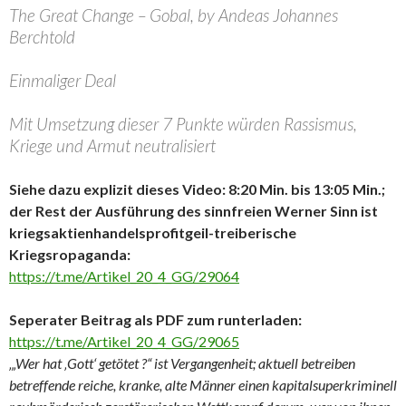
The Great Change – Gobal, by Andeas Johannes
Berchtold
Einmaliger Deal
Mit Umsetzung dieser 7 Punkte würden Rassismus,
Kriege und Armut neutralisiert
Siehe dazu explizit dieses Video: 8:20 Min. bis 13:05 Min.;
der Rest der Ausführung des sinnfreien Werner Sinn ist
kriegsaktienhandelsprofitgeil-treiberische
Kriegsropaganda:
https://t.me/Artikel_20_4_GG/29064
Seperater Beitrag als PDF zum runterladen:
https://t.me/Artikel_20_4_GG/29065
‚„Wer hat ‚Gott‘ getötet ?“ ist Vergangenheit; aktuell betreiben
betreffende reiche, kranke, alte Männer einen kapitalsuperkriminell