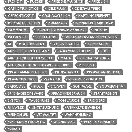
FREIHEIT
FRIEDEN
FRIEDENSTAUGLICH
FRIEDLICH
GAIN OF FUNCTION
GELDFLUSS
GENERALSTREIK
GERECHTIGKEIT
GRUNDSÄTZLICH
HAFTUNGSFREIHEIT
HUMANITARISTISCH
HUMANOID
IMPERIALELITARISTISCH
INDEMNITÄT
INDEMNITÄTVERSCHWÖRUNG
INFIKTIV
INFLUENCER
IRRELEITUNG
KAPITALSCHWERSTKRIMINALITÄT
KI
KONTROLLIERT
KRIEGSTÜCHTIG
KRIMINALITÄT
KÜNSTLICHE INTELLIGENZ
LABORVIRUSTHEORIE
LÜGE
MACHTUNGLEICHHEWICHT
MAFIA
NEUTRALISIERUNG
NEUTRALISIERUNGSERFORDERLICHKEIT
PCR TEST
PROGRAMMGESTEUERT
PROPAGANDA
PROPAGANDISTISCH
REVANCHISTISCH
ROBOTER
RUSSLAND-FEINDLICH
SARSCOV2
SIDER
SKLAVEN
SOFTWARE
SOUVERÄNITÄT
SPIONAGESOFTWARE
SPRACHMISSBRAUCH
STRAFFREIHEIT
SYSTEM
TÄUSCHUNG
TOM LAUSEN
TRICKSEREI
UMSÄTZE
UNTERSUCHUNG
VERHALTENSWEISEN
VERHÖHNEN
VERWALTET
WAHRNEHMUNG
WELTMACHT-SÜCHTIG
WIDERSTAND
WILFRIED SCHMITZ
WISSEN