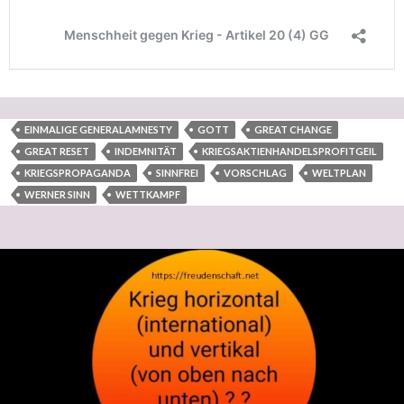
EINMALIGE GENERALAMNESTY
GOTT
GREAT CHANGE
GREAT RESET
INDEMNITÄT
KRIEGSAKTIENHANDELSPROFITGEIL
KRIEGSPROPAGANDA
SINNFREI
VORSCHLAG
WELTPLAN
WERNER SINN
WETTKAMPF