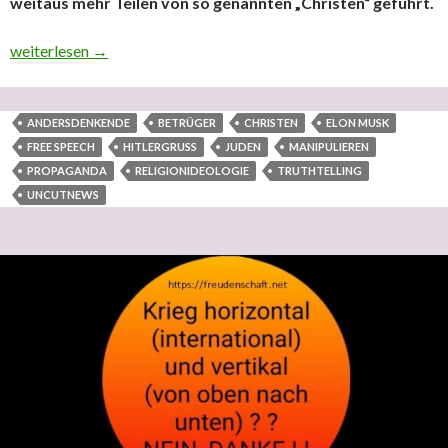
weitaus mehr Teilen von so genannten „Christen“ geführt.
PROPAGANDA „uncutnews“ betreffend; LEUTE: ENDLIC
weiterlesen
→
ANDERSDENKENDE
BETRÜGER
CHRISTEN
ELON MUSK
FREE SPEECH
HITLERGRUSS
JUDEN
MANIPULIEREN
PROPAGANDA
RELIGIONIDEOLOGIE
TRUTHTELLING
UNCUTNEWS