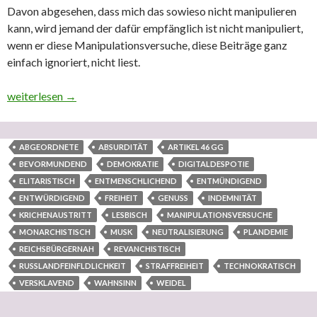
Davon abgesehen, dass mich das sowieso nicht manipulieren
kann, wird jemand der dafür empfänglich ist nicht manipuliert,
wenn er diese Manipulationsversuche, diese Beiträge ganz
einfach ignoriert, nicht liest.
Es wird hiermit dringendst geraten Berichte über Musk und Weidel
weiterlesen
→
ABGEORDNETE
ABSURDITÄT
ARTIKEL 46 GG
BEVORMUNDEND
DEMOKRATIE
DIGITALDESPOTIE
ELITARISTISCH
ENTMENSCHLICHEND
ENTMÜNDIGEND
ENTWÜRDIGEND
FREIHEIT
GENUSS
INDEMNITÄT
KRICHENAUSTRITT
LESBISCH
MANIPULATIONSVERSUCHE
MONARCHISTISCH
MUSK
NEUTRALISIERUNG
PLANDEMIE
REICHSBÜRGERNAH
REVANCHISTISCH
RUSSLANDFEINFLDLICHKEIT
STRAFFREIHEIT
TECHNOKRATISCH
VERSKLAVEND
WAHNSINN
WEIDEL