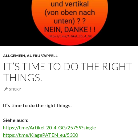
ALLGEMEIN
,
AUFRUF/APPELL
IT’S TIME TO DO THE RIGHT
THINGS.
STICKY
It’s time to do the right things.
Siehe auch:
https://t.me/Artikel_20_4_GG/25759?single
https://t.me/KlagePATEN_eu/5300