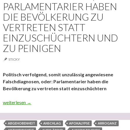
PARLAMENTARIER HABEN
DIE BEVÖLKERUNG ZU
VERTRETEN STATT
EINZUSCHÜCHTERN UND
ZU PEINIGEN
STICKY
Politisch verfolgend, somit unzulässig angewiesene
Falschdiagnosen, oder: Parlamentarier haben die
Bevölkerung zu vertreten statt einzuschüchtern
Politisch verfolgend, somit unzulässig angewiesene Falschdiagno
weiterlesen
→
ABGEHOBENHEIT
ANSCHLAG
APOKALYPSE
ARROGANZ