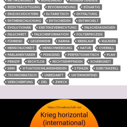
ARTWIDRIGKEIT
AUFKLÄREND
AUSSENSTEHENDE
BEEINTRÄCHTIGUNG
BEVORMUNDUNG
BÖSARTIG
EINZUSCHÜCHTERN
ELITARISTISCH
ENTFALTUNG
ENTMENSCHLICHUNG
ENTSCHIEDEN
ENTWICKELT
EVOLUTIONÄR
EXISTENZVERNICHTUNG
FALSCHDIAGNOSEN
FALSCHHEIT
FALSCHINFORMATION
FOLTERPROZESS
FÜHREND
GEGENWEHR
KARMA
KREISLAUF
KULISSEN
MENSCHLICHKEIT
MENSCHWERDUNG
NATUR
OVERKILL
PARLAMENTARIER
PEINIGEND
PERFEKTIONISTISCH
PLAN
PRINZIP
RECHTLOS
RECHTSEMPFINDEN
SCHÄBIGKEIT
SINN
SITUATION SKLAVENHERDEN
STEHLEN
SUBSTANZIELL
TECHNOKRATISCH
UNBEDARFT
UNTERWERFEND
VERSCHÄRFUNG
ZIEL
ZWECK