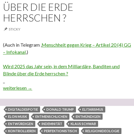
ÜBER DIE ERDE
HERRSCHEN ?
STICKY
(Auch in Telegram ‚
Menschheit gegen Krieg – Artikel 20 (4) GG
– Infokanal
‚)
Wird 2025 das Jahr sein, in dem Milliardäre, Banditen und
Blinde über die Erde herrschen ?
_
Wird 2025 das Jahr sein, in dem Milliardäre, Banditen und Blinde
weiterlesen
→
DIGITALDESPOTIE
DONALD TRUMP
ELITARISMUS
ELON MUSK
ENTMENSCHLICHEN
ENTMÜNDIGEN
ENTWÜRDIGEN
INDEMNITÄT
KLAUS SCHWAB
KONTROLLIEREN
PERFEKTIONISTISCH
RELIGIONIDEOLOGIE