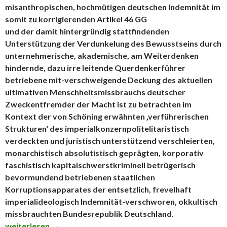
misanthropischen, hochmütigen deutschen Indemnität im
somit zu korrigierenden Artikel 46 GG
und der damit hintergründig stattfindenden
Unterstützung der Verdunkelung des Bewusstseins durch
unternehmerische, akademische, am Weiterdenken
hindernde, dazu irre leitende Querdenkerführer
betriebene mit-verschweigende Deckung des aktuellen
ultimativen Menschheitsmissbrauchs deutscher
Zweckentfremder der Macht ist zu betrachten im
Kontext der von Schöning erwähnten ‚verführerischen
Strukturen‘ des imperialkonzernpolitelitaristisch
verdeckten und juristisch unterstützend verschleierten,
monarchistisch absolutistisch geprägten, korporativ
faschistisch kapitalschwerstkriminell betrügerisch
bevormundend betriebenen staatlichen
Korruptionsapparates der entsetzlich, frevelhaft
imperialideologisch Indemnität-verschworen, okkultisch
missbrauchten Bundesrepublik Deutschland.
!! Höchstbrisant !! – Heiko Schöning’s ideologisch Bevöl
weiterlesen
→