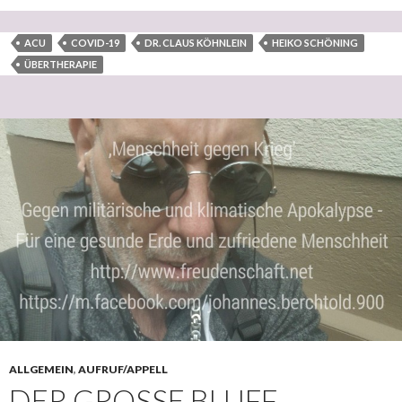
ACU
COVID-19
DR. CLAUS KÖHNLEIN
HEIKO SCHÖNING
ÜBERTHERAPIE
ALLGEMEIN
,
AUFRUF/APPELL
DER GROSSE BLUFF – H