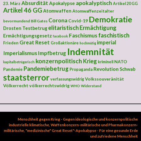
apokalyptisch
Absurdität
Apokalypse
23. März
Artikel 20 GG
Artikel 46 GG
Atomwaffen
Atomwaffenzeitalter
Demokratie
Corona
Covid-19
bevormundend
Bill Gates
elitaristisch
Ermächtigung
Drosten Testbetrug
faschistisch
Faschismus
Ermächtigungsgesetz
facebook
Great Reset
imperial
Frieden
Großaktionäre
hochmütig
Indemnität
Imperialismus
Impfbetrug
konzernpolitisch
Krieg
NATO
kriminell
kapitalbetrügerisch
Pandemiebetrug
Revolution
Schwab
Pandemie
Propaganda
staatsterror
Volkssouveränität
verfassungswidrig
Völkerrecht
völkerrechtswidrig
Widerstand
WHO
Menschheit gegen Krieg - Gegen ideologische und konzernpolitische
industrielle klimatische, Waffenkonzern-militärische und Pharmakonzern-
militärische, "medizinische" Great Reset"-Apokalypse - Für eine gesunde Erde
und zufriedene Menschheit