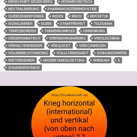
MENSCHHEIT GEGEN KRIEG
MONARCHISTISCH
NEUTRALISIERUNG
PHARMAKONZERNINDUSTRIE
QUERDENKERFÜHRER
REDEN
REICH
REPORT24
SIGNALISIEREN
SILBER
STRAFFREIHEIT
TELEGRAM
TEMPLERORDEN
THEMENKOMPLEX
UMKEHRUNG
UNDEMOKRATISCH
VERFASSUNGSWIDRIG
VERGLEICHBAR
VERHALTENSWEISEN
VERQUICKT
VERSCHWEIGEN
VÖLKERRECHTSWIDRIG
VOLLSTÄNDIGKEIT
VORGANGSWEISE
WEITERDENKEN
WIDERSTANDSLEISTUNG
WIRKSAM
X
ZUSAMMENHÄNGE