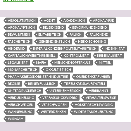
ABSOLUTISTISCH
AGENT
AKADEMISCH
APOKALYPSE
APOKALYPTISCH
BELEIDIGEND
BEVORMUNDENDEND
BEWUSSTSEIN
ELITARISTISCH
FALSCH
FÄLSCHEND
FASCHISTISCH
GEHEIMDIENSTLICH
HEIKO SCHÖNING
HINDERND
IMPERIALKONZERNPOLITELITARISTISCH
INDEMNITÄT
KAPITALSCHWERSTKRIMINELL
KONTROLLIERT
KRIMINALISIERT
LEGALISIERT
MAFIA
MENSCHENOPFERKULT
MITTEL
MONARCHISTISCH
OKKULTISTISCH
PHARMAKRIEGSKORNZERNINDUSTRIE
QUERDENKERFÜHRER
REGIME
REINER FÜLLMICH
TEIFELSKREISLAUFSYSTEM
UNTERDRÜCKERISCH
UNTERNEHMERISCH
VERBRANNT
VERDUNKELUNG
VERFASSUNGSWIDRIG
VERHALTENSWEISE
VERSCHWEIGEN
VERSCHWOREN
VÖLKERRECHTSWIDRIG
WAHNEHMUNG
WEITERDENKEN
WIDERSTANDSLEISTUNG
WIRKSAM