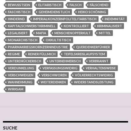
BEWUSSTSEIN
ELITARISTISCH
FALSCH
FÄLSCHEND
FASCHISTISCH
GEHEIMDIENSTLICH
HEIKO SCHÖNING
HINDERND
IMPERIALKONZERNPOLITELITARISTISCH
INDEMNITÄT
KAPITALSCHWERSTKRIMINELL
KONTROLLIERT
KRIMINALISIERT
LEGALISIERT
MAFIA
MENSCHENOPFERKULT
MITTEL
MONARCHISTISCH
OKKULTISTISCH
PHARMAKRIEGSKORNZERNINDUSTRIE
QUERDENKERFÜHRER
REGIME
REINER FÜLLMICH
TEIFELSKREISLAUFSYSTEM
UNTERDRÜCKERISCH
UNTERNEHMERISCH
VERBRANNT
VERDUNKELUNG
VERFASSUNGSWIDRIG
VERHALTENSWEISE
VERSCHWEIGEN
VERSCHWOREN
VÖLKERRECHTSWIDRIG
WAHNEHMUNG
WEITERDENKEN
WIDERSTANDSLEISTUNG
WIRKSAM
SUCHE