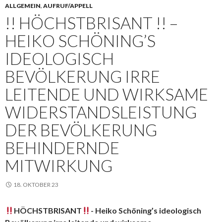
ALLGEMEIN
,
AUFRUF/APPELL
!! HÖCHSTBRISANT !! –
HEIKO SCHÖNING’S
IDEOLOGISCH
BEVÖLKERUNG IRRE
LEITENDE UND WIRKSAME
WIDERSTANDSLEISTUNG
DER BEVÖLKERUNG
BEHINDERNDE
MITWIRKUNG
18. OKTOBER 23
HÖCHSTBRISANT
- Heiko Schöning’s ideologisch