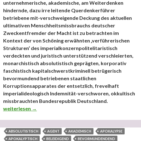
unternehmerische, akademische, am Weiterdenken
hindernde, dazu irre leitende Querdenkerführer
betriebene mit-verschweigende Deckung des aktuellen
ultimativen Menschheitsmissbrauchs deutscher
Zweckentfremder der Macht ist zu betrachten im
Kontext der von Schöning erwähnten ‚verführerischen
Strukturen‘ des imperialkonzernpolitelitaristisch
verdeckten und juristisch unterstützend verschleierten,
monarchistisch absolutistisch geprägten, korporativ
faschistisch kapitalschwerstkriminell betrügerisch
bevormundend betriebenen staatlichen
Korruptionsapparates der entsetzlich, frevelhaft
imperialideologisch Indemnität-verschworen, okkultisch
missbrauchten Bundesrepublik Deutschland.
!! Höchstbrisant !! – Heiko Schöning’s ideologisch Bevöl
weiterlesen
→
ABSOLUTISTISCH
AGENT
AKADEMISCH
APOKALYPSE
APOKALYPTISCH
BELEIDIGEND
BEVORMUNDENDEND