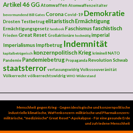
Artikel 46 GG
Atomwaffen
Atomwaffenzeitalter
Demokratie
Corona
Covid-19
bevormundend
Bill Gates
elitaristisch
Ermächtigung
Drosten Testbetrug
faschistisch
Faschismus
Ermächtigungsgesetz
facebook
Great Reset
imperial
Frieden
Großaktionäre
hochmütig
Indemnität
Imperialismus
Impfbetrug
konzernpolitisch
Krieg
NATO
kriminell
kapitalbetrügerisch
Pandemiebetrug
Revolution
Schwab
Pandemie
Propaganda
staatsterror
Volkssouveränität
verfassungswidrig
Völkerrecht
völkerrechtswidrig
Widerstand
WHO
Menschheit gegen Krieg - Gegen ideologische und konzernpolitische
industrielle klimatische, Waffenkonzern-militärische und Pharmakonzern-
militärische, "medizinische" Great Reset"-Apokalypse - Für eine gesunde Erde
und zufriedene Menschheit