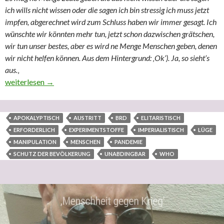
ich wills nicht wissen oder die sagen ich bin stressig ich muss jetzt
impfen, abgerechnet wird zum Schluss haben wir immer gesagt. Ich
wünschte wir könnten mehr tun, jetzt schon dazwischen grätschen,
wir tun unser bestes, aber es wird ne Menge Menschen geben, denen
wir nicht helfen können. Aus dem Hintergrund: ‚Ok‘). Ja, so sieht’s
aus.
‚
23. Juli 21 Unverzüglicher Austritt der BRD aus der WHO unabd
weiterlesen
→
APOKALYPTISCH
AUSTRITT
BRD
ELITARISTISCH
ERFORDERLICH
EXPERIMENTSTOFFE
IMPERIALISTISCH
LÜGE
MANIPULATION
MENSCHEN
PANDEMIE
SCHUTZ DER BEVÖLKERUNG
UNABDINGBAR
WHO