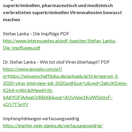
superkriminellen, pharmazeutisch und medizinisch
verbreiteten superkriminellen Virenwahnsinn bewusst
machen
Stefan Lanka – Die Impflüge PDF
http://www.interessantes.at/pdf-buecher/Stefan_Lanka-
Die_Impfluege.pdf
Dr. Stefan Lanka – Wie tot sind Viren überhaupt? PDF
https://www.google.com/url?
q=https://wissenschafftplus.de/uploads/article/wurzel-3-
2020-virus-interview-juli-2020.pdf&sa=U&ved=2ahUKEwiw-
K2k4-rrAhUpMewKHb-
6A8YQFjAAegQIBBAB&usg=AOvVaw1KxlW5nlzxF–
sQ57T5nYY
Impfempfehlungen verfassungswidrig
https://impfen-nein-danke.de/verfassungswidrig/