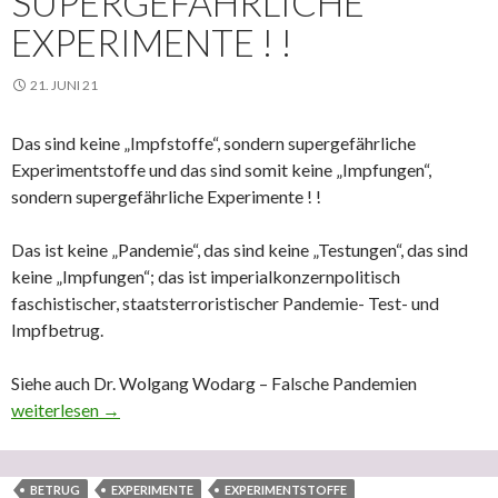
SUPERGEFÄHRLICHE
EXPERIMENTE ! !
21. JUNI 21
Das sind keine „Impfstoffe“, sondern supergefährliche
Experimentstoffe und das sind somit keine „Impfungen“,
sondern supergefährliche Experimente ! !
Das ist keine „Pandemie“, das sind keine „Testungen“, das sind
keine „Impfungen“; das ist imperialkonzernpolitisch
faschistischer, staatsterroristischer Pandemie- Test- und
Impfbetrug.
Siehe auch Dr. Wolgang Wodarg – Falsche Pandemien
Das sind keine „Impfstoffe“, sondern supergefährliche Experimen
weiterlesen
→
BETRUG
EXPERIMENTE
EXPERIMENTSTOFFE