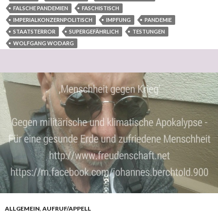
FALSCHE PANDEMIEN
FASCHISTISCH
IMPERIALKONZERNPOLITISCH
IMPFUNG
PANDEMIE
STAATSTERROR
SUPERGEFÄHRLICH
TESTUNGEN
WOLFGANG WODARG
ALLGEMEIN
,
AUFRUF/APPELL