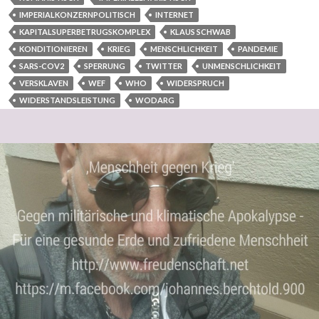
IMPERIALKONZERNPOLITISCH
INTERNET
KAPITALSUPERBETRUGSKOMPLEX
KLAUS SCHWAB
KONDITIONIEREN
KRIEG
MENSCHLICHKEIT
PANDEMIE
SARS-COV2
SPERRUNG
TWITTER
UNMENSCHLICHKEIT
VERSKLAVEN
WEF
WHO
WIDERSPRUCH
WIDERSTANDSLEISTUNG
WODARG