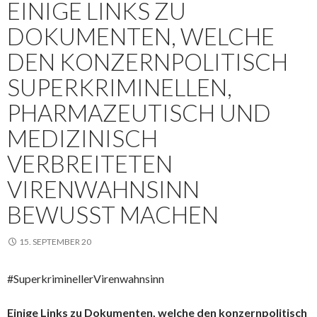
EINIGE LINKS ZU
DOKUMENTEN, WELCHE
DEN KONZERNPOLITISCH
SUPERKRIMINELLEN,
PHARMAZEUTISCH UND
MEDIZINISCH
VERBREITETEN
VIRENWAHNSINN
BEWUSST MACHEN
15. SEPTEMBER 20
#SuperkriminellerVirenwahnsinn
Einige Links zu Dokumenten, welche den konzernpolitisch