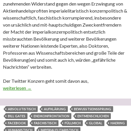
zunehmenden Widerstand gegen den wegen Erzwingung von
Aktienhandelsprofiten imperialelitaristisch konzernpolitisch &
wissenschaftlich, faschistisch korrumpierend, insbesondere
von ursächlich und mit-hauptschuldigen Zweckentfremdern
der Macht der imperialkonzernpolitisch entsetzlich
missbrauchten Bevölkerung und weiterer Bevölkerungen
weiterer Nationen leistende Experten, also Doktoren,
Professoren aus Wissenschaftsbereichen und große Teile der
Bevölkerung(en) und somit auch ich, würden „gefährliche
Nachrichten“ verbreiten.
Der Twitter Konzern geht somit davon aus,
Der irre leitenden Sperrung von 7 Tagen durch Twitter wird hierm
weiterlesen
→
ABSOLUTISTISCH
AUFKLÄRUNG
BEWUSSTSEINSSPRUNG
BILL GATES
ENDKONFRONTATION
ENTMENSCHLICHEN
FACEBOOK
FASCHISTISCH
FÜLLMICH
GLOBAL
HAERING
HUMANISTISCH
IMPERIALELITARISTISCH