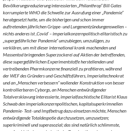
Bevölkerungsreduzierung interessierten „Philanthrop“ Bill Gates
korrumpierte WHO die Schwelle zur Ausrufung einer „Pandemie“
herabgesetzt hatte, um die bisherigen und schon immer
auftretenden jährlichen Grippe- und Lungenentzündungenswellen –
nichts anderes ist ‚Covid‘ – imperialkonzernpolitisch elitaristisch zu
„supergefährlicher Pandemie“ umzubiegen, umzulügen, zu
verklären, um mit dieser international krank machenden und
Massentod bringenden Superzockerei auf Aktien der betreffenden,
diese supergefährlichen Experimentstoffe herstellenden und
vertreibenden Pharmkonzerne finanziell zu profitieren, während
der WEF des Gründers und Geschäftsführers, Imperialtechnokrat
und an „Menschen verbessern“ wollender Konstruktion von besser
kontrollierbaren Cyborgs, an Menschen entwürdigender
Totalversklavung interessierte, imperialfaschistische Elitarist Klaus
Schwab den imperialkonzernpolitischen, kapitalsuperkrimnellen
Pandemie- Test- und Impfbetrug dazu einsetzen möchte, Menschen
entwürdigende Totaldespotie durchzusetzen, umzusetzen;
superkriminell und superasozial; das sind natürlich schlimmste,