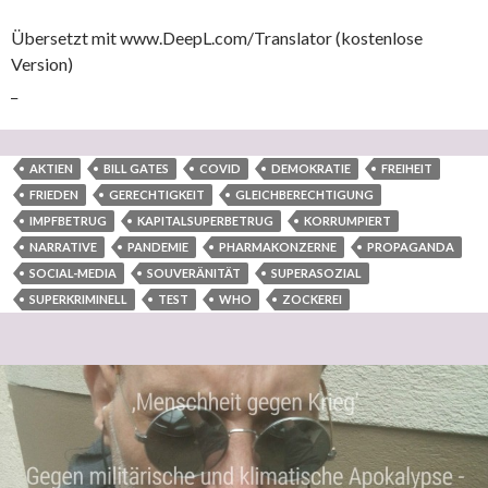
Übersetzt mit www.DeepL.com/Translator (kostenlose
Version)
_
AKTIEN
BILL GATES
COVID
DEMOKRATIE
FREIHEIT
FRIEDEN
GERECHTIGKEIT
GLEICHBERECHTIGUNG
IMPFBETRUG
KAPITALSUPERBETRUG
KORRUMPIERT
NARRATIVE
PANDEMIE
PHARMAKONZERNE
PROPAGANDA
SOCIAL-MEDIA
SOUVERÄNITÄT
SUPERASOZIAL
SUPERKRIMINELL
TEST
WHO
ZOCKEREI