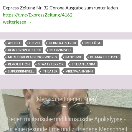
Express Zeitung Nr. 32 Corona Ausgabe zum runter laden
https://t.me/ExpressZeitung/4162
Einige Links zu Dokumenten, welche den konzernpolitisch super
weiterlesen
→
ABHILFE
COVID
GERNERALSTREIK
IMPFLÜGE
KONZERNPOLITISCH
MEDIZINISCH
MEDIZINVERFASSUNGSWIDRIG
PANDEMIE
PHAMAZEUTISCH
REVOLUTION
STAATSTERROR
STEFAN LANKA
SUPERKRIMINELL
THEATER
VIRENWAHNSINN