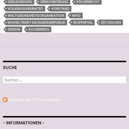
VERLEUMDUNG
VERSCHWÖRUNG
VÖLKERRECHT
VOLKSSOUVERÄNITÄT
VORSTAND
WELTGESUNDHEITSORGANISATION
WHO
WOHIN TREIBT DIE BUNDESREPUBLIK
WUPPERTAL
ZEITZEUGEN
ZENSUR
ZUCKERBERG
SUCHE
Suchen nach:
Beiträge per RSS empfangen
– INFORMATIONEN –