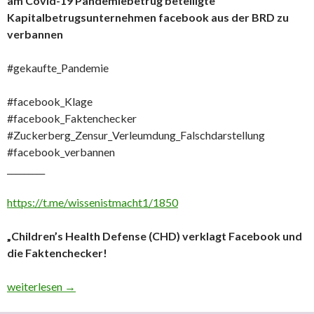
am Covid-19 Pandemiebetrug beteiligte
Kapitalbetrugsunternehmen facebook aus der BRD zu
verbannen
#gekaufte_Pandemie
#facebook_Klage
#facebook_Faktenchecker
#Zuckerberg_Zensur_Verleumdung_Falschdarstellung
#facebook_verbannen
_________
https://t.me/wissenistmacht1/1850
„Children’s Health Defense (CHD) verklagt Facebook und
die Faktenchecker!
Sobald die Verhältnisse in BRD korrigiert wurden ist das am 
weiterlesen
→