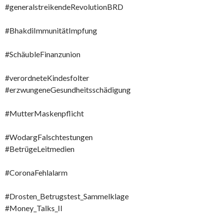
#generalstreikendeRevolutionBRD
#BhakdiImmunitätImpfung
#SchäubleFinanzunion
#verordneteKindesfolter
#erzwungeneGesundheitsschädigung
#MutterMaskenpflicht
#WodargFalschtestungen
#BetrügeLeitmedien
#CoronaFehlalarm
#Drosten_Betrugstest_Sammelklage
#Money_Talks_II