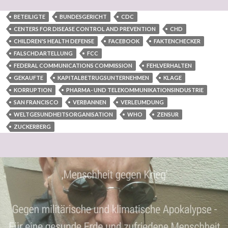
BETEILIGTE
BUNDESGERICHT
CDC
CENTERS FOR DISEASE CONTROL AND PREVENTION
CHD
CHILDREN'S HEALTH DEFENSE
FACEBOOK
FAKTENCHECKER
FALSCHDARTELLUNG
FCC
FEDERAL COMMUNICATIONS COMMISSION
FEHLVERHALTEN
GEKAUFTE
KAPITALBETRUGSUNTERNEHMEN
KLAGE
KORRUPTION
PHARMA- UND TELEKOMMUNIKATIONSINDUSTRIE
SAN FRANCISCO
VERBANNEN
VERLEUMDUNG
WELTGESUNDHEITSORGANISATION
WHO
ZENSUR
ZUCKERBERG