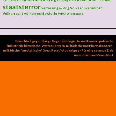
Pandemie
Propaganda
staatsterror
Volkssouveränität
verfassungswidrig
Völkerrecht
völkerrechtswidrig
Widerstand
WHO
Menschheit gegen Krieg - Gegen ideologische und konzernpolitische
industrielle klimatische, Waffenkonzern-militärische und Pharmakonzern-
militärische, "medizinische" Great Reset"-Apokalypse - Für eine gesunde Erde
und zufriedene Menschheit