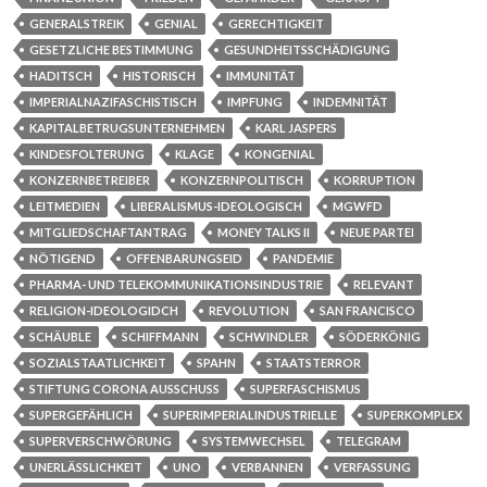
GENERALSTREIK
GENIAL
GERECHTIGKEIT
GESETZLICHE BESTIMMUNG
GESUNDHEITSSCHÄDIGUNG
HADITSCH
HISTORISCH
IMMUNITÄT
IMPERIALNAZIFASCHISTISCH
IMPFUNG
INDEMNITÄT
KAPITALBETRUGSUNTERNEHMEN
KARL JASPERS
KINDESFOLTERUNG
KLAGE
KONGENIAL
KONZERNBETREIBER
KONZERNPOLITISCH
KORRUPTION
LEITMEDIEN
LIBERALISMUS-IDEOLOGISCH
MGWFD
MITGLIEDSCHAFTANTRAG
MONEY TALKS II
NEUE PARTEI
NÖTIGEND
OFFENBARUNGSEID
PANDEMIE
PHARMA- UND TELEKOMMUNIKATIONSINDUSTRIE
RELEVANT
RELIGION-IDEOLOGIDCH
REVOLUTION
SAN FRANCISCO
SCHÄUBLE
SCHIFFMANN
SCHWINDLER
SÖDERKÖNIG
SOZIALSTAATLICHKEIT
SPAHN
STAATSTERROR
STIFTUNG CORONA AUSSCHUSS
SUPERFASCHISMUS
SUPERGEFÄHLICH
SUPERIMPERIALINDUSTRIELLE
SUPERKOMPLEX
SUPERVERSCHWÖRUNG
SYSTEMWECHSEL
TELEGRAM
UNERLÄSSLICHKEIT
UNO
VERBANNEN
VERFASSUNG