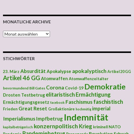
MONATLICHE ARCHIVE
MONATLICHE ARCHIVE
STICHWÖRTER
apokalyptisch
Absurdität
Apokalypse
23. März
Artikel 20 GG
Artikel 46 GG
Atomwaffen
Atomwaffenzeitalter
Demokratie
Corona
Covid-19
bevormundend
Bill Gates
elitaristisch
Ermächtigung
Drosten Testbetrug
faschistisch
Faschismus
Ermächtigungsgesetz
facebook
Great Reset
imperial
Frieden
Großaktionäre
hochmütig
Indemnität
Imperialismus
Impfbetrug
konzernpolitisch
Krieg
NATO
kriminell
kapitalbetrügerisch
Pandemiebetrug
Revolution
Schwab