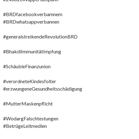
#BRDfacebookverbamnem
#BRDwhatsappverbannen
#generalstreikendeRevolutionBRD
#BhakdiImmunitätImpfung
#SchäubleFinanzunion
#verordneteKindesfolter
#erzwungeneGesundheitsschädigung
#MutterMaskenpflicht
#WodargFalschtestungen
#BetrügeLeitmedien