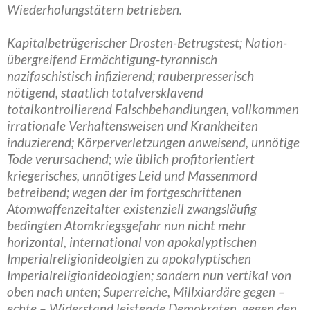
Wiederholungstätern betrieben.
Kapitalbetrügerischer Drosten-Betrugstest; Nation-
übergreifend Ermächtigung-tyrannisch
nazifaschistisch infizierend; rauberpresserisch
nötigend, staatlich totalversklavend
totalkontrollierend Falschbehandlungen, vollkommen
irrationale Verhaltensweisen und Krankheiten
induzierend; Körperverletzungen anweisend, unnötige
Tode verursachend; wie üblich profitorientiert
kriegerisches, unnötiges Leid und Massenmord
betreibend; wegen der im fortgeschrittenen
Atomwaffenzeitalter existenziell zwangsläufig
bedingten Atomkriegsgefahr nun nicht mehr
horizontal, international von apokalyptischen
Imperialreligionideolgien zu apokalyptischen
Imperialreligionideologien; sondern nun vertikal von
oben nach unten; Superreiche, Millxiardäre gegen –
echte – Widerstand leistende Demokraten, gegen den