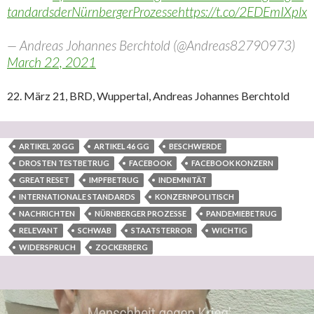
tandardsderNürnbergerProzesse
https://t.co/2EDEmIXplx
— Andreas Johannes Berchtold (@Andreas82790973)
March 22, 2021
22. März 21, BRD, Wuppertal, Andreas Johannes Berchtold
ARTIKEL 20 GG
ARTIKEL 46 GG
BESCHWERDE
DROSTEN TESTBETRUG
FACEBOOK
FACEBOOK KONZERN
GREAT RESET
IMPFBETRUG
INDEMNITÄT
INTERNATIONALE STANDARDS
KONZERNPOLITISCH
NACHRICHTEN
NÜRNBERGER PROZESSE
PANDEMIEBETRUG
RELEVANT
SCHWAB
STAATSTERROR
WICHTIG
WIDERSPRUCH
ZOCKERBERG