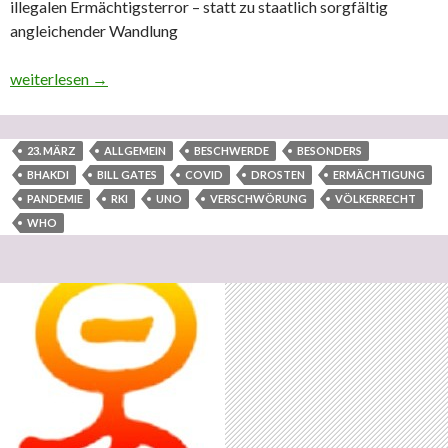
illegalen Ermächtigsterror – statt zu staatlich sorgfältig
angleichender Wandlung
Betrifft: ZÄSUR DER IN VIELEN NATIONEN BESTEHEN
weiterlesen
→
23. MÄRZ
ALLGEMEIN
BESCHWERDE
BESONDERS
BHAKDI
BILL GATES
COVID
DROSTEN
ERMÄCHTIGUNG
PANDEMIE
RKI
UNO
VERSCHWÖRUNG
VÖLKERRECHT
WHO