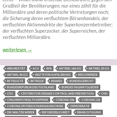
Großteil der Bevölkerungen; nur eines zählt für die
Milliardäre und deren politische Vertretungen noch;
die Sicherung deren verfluchtem Börsenhandels, der
verfluchten Aktienmärkte der Superkonzernbetreiber;
der verfluchten Superzocker, der Superreichen, der
verfluchten Milliardäre.
Konzernpolitisch superkomplexe Superverschwörung sc
weiterlesen
→
ABSURDITÄT
ACU
ÄFA
ARTIKEL 146 GG
ARTIKEL 20 GG
ARTIKEL 46 GG
ÄRZTE FÜR AUFKLÄRUNG
BESCHWERDE
BETEILIGTE
BETRÜGE
BHAKDI
BUNDESGERICHT
BUNDESREPUBLIK DEUTSCHLAND
BUNDESTAGSMITGLIEDER
CDC
CENTERS FOR DISEASE CONTROL AND PREVENTION
CHD
CHILDREN'S HEALTH DEFENSE
CORONA 106
CORONA 126
CORONA UNTERSUCHUNGSAUSSCHUSS
DEMOKRATIE
DR. WALTER WEBER
ERFORDERLICHKEIT
ERMÄCHTIGUNG