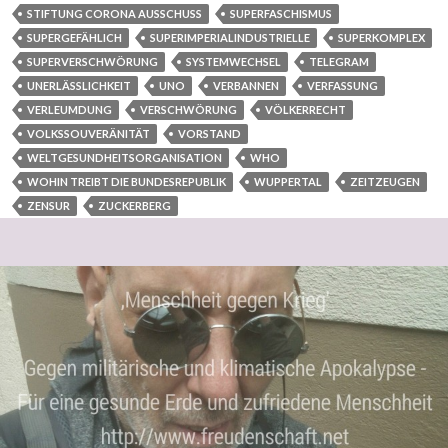
STIFTUNG CORONA AUSSCHUSS
SUPERFASCHISMUS
SUPERGEFÄHLICH
SUPERIMPERIALINDUSTRIELLE
SUPERKOMPLEX
SUPERVERSCHWÖRUNG
SYSTEMWECHSEL
TELEGRAM
UNERLÄSSLICHKEIT
UNO
VERBANNEN
VERFASSUNG
VERLEUMDUNG
VERSCHWÖRUNG
VÖLKERRECHT
VOLKSSOUVERÄNITÄT
VORSTAND
WELTGESUNDHEITSORGANISATION
WHO
WOHIN TREIBT DIE BUNDESREPUBLIK
WUPPERTAL
ZEITZEUGEN
ZENSUR
ZUCKERBERG