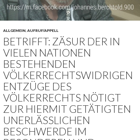
ALLGEMEIN
,
AUFRUF/APPELL
BETRIFFT: ZÄSUR DER IN
VIELEN NATIONEN
BESTEHENDEN
VÖLKERRECHTSWIDRIGEN
ENTZÜGE DES
VÖLKERRECHTS NÖTIGT
ZUR HIERMIT GETÄTIGTEN
UNERLÄSSLICHEN
BESCHWERDE IM