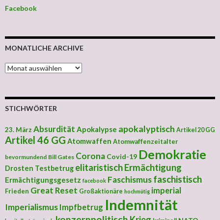
Facebook
MONATLICHE ARCHIVE
MONATLICHE ARCHIVE
STICHWÖRTER
apokalyptisch
Absurdität
Apokalypse
23. März
Artikel 20 GG
Artikel 46 GG
Atomwaffen
Atomwaffenzeitalter
Demokratie
Corona
Covid-19
bevormundend
Bill Gates
elitaristisch
Ermächtigung
Drosten Testbetrug
faschistisch
Faschismus
Ermächtigungsgesetz
facebook
Great Reset
imperial
Frieden
Großaktionäre
hochmütig
Indemnität
Imperialismus
Impfbetrug
konzernpolitisch
Krieg