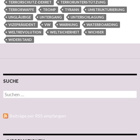
TERRORSCHUTZ-DEKRET
TERRORUNTERSTÜTZUNG
TERRORWAFFE
TROMP
TYRANN
UMSTRUKTURIERUNG
UNGLÄUBIGE
UNTERGANG
UNTERSCHLAGUNG
VIZEPRÄSIDENT
VW
WARNUNG
WATERBOARDING
WELTREVOLUTION
WELTSICHERHEIT
WICHSER
WIDERSTAND
SUCHE
Suchen nach:
Beiträge per RSS empfangen