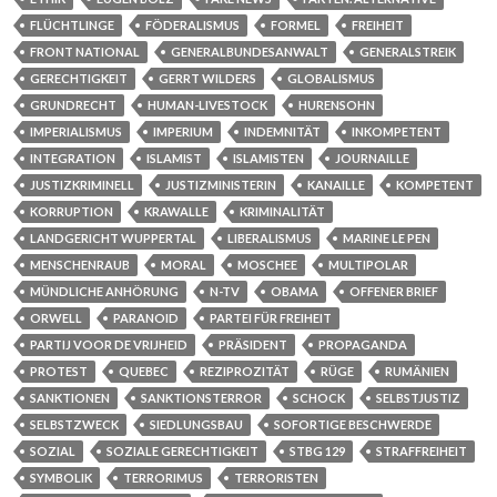
FLÜCHTLINGE
FÖDERALISMUS
FORMEL
FREIHEIT
FRONT NATIONAL
GENERALBUNDESANWALT
GENERALSTREIK
GERECHTIGKEIT
GERRT WILDERS
GLOBALISMUS
GRUNDRECHT
HUMAN-LIVESTOCK
HURENSOHN
IMPERIALISMUS
IMPERIUM
INDEMNITÄT
INKOMPETENT
INTEGRATION
ISLAMIST
ISLAMISTEN
JOURNAILLE
JUSTIZKRIMINELL
JUSTIZMINISTERIN
KANAILLE
KOMPETENT
KORRUPTION
KRAWALLE
KRIMINALITÄT
LANDGERICHT WUPPERTAL
LIBERALISMUS
MARINE LE PEN
MENSCHENRAUB
MORAL
MOSCHEE
MULTIPOLAR
MÜNDLICHE ANHÖRUNG
N-TV
OBAMA
OFFENER BRIEF
ORWELL
PARANOID
PARTEI FÜR FREIHEIT
PARTIJ VOOR DE VRIJHEID
PRÄSIDENT
PROPAGANDA
PROTEST
QUEBEC
REZIPROZITÄT
RÜGE
RUMÄNIEN
SANKTIONEN
SANKTIONSTERROR
SCHOCK
SELBSTJUSTIZ
SELBSTZWECK
SIEDLUNGSBAU
SOFORTIGE BESCHWERDE
SOZIAL
SOZIALE GERECHTIGKEIT
STBG 129
STRAFFREIHEIT
SYMBOLIK
TERRORIMUS
TERRORISTEN