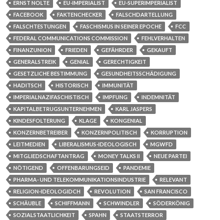
ERNST NOLTE
EU-IMPERIALIST
EU-SUPERIMPERIALIST
FACEBOOK
FAKTENCHECKER
FALSCHDARTELLUNG
FALSCHTESTUNGEN
FASCHISMUS IN SEINER EPOCHE
FCC
FEDERAL COMMUNICATIONS COMMISSION
FEHLVERHALTEN
FINANZUNION
FRIEDEN
GEFÄHRDER
GEKAUFT
GENERALSTREIK
GENIAL
GERECHTIGKEIT
GESETZLICHE BESTIMMUNG
GESUNDHEITSSCHÄDIGUNG
HADITSCH
HISTORISCH
IMMUNITÄT
IMPERIALNAZIFASCHISTISCH
IMPFUNG
INDEMNITÄT
KAPITALBETRUGSUNTERNEHMEN
KARL JASPERS
KINDESFOLTERUNG
KLAGE
KONGENIAL
KONZERNBETREIBER
KONZERNPOLITISCH
KORRUPTION
LEITMEDIEN
LIBERALISMUS-IDEOLOGISCH
MGWFD
MITGLIEDSCHAFTANTRAG
MONEY TALKS II
NEUE PARTEI
NÖTIGEND
OFFENBARUNGSEID
PANDEMIE
PHARMA- UND TELEKOMMUNIKATIONSINDUSTRIE
RELEVANT
RELIGION-IDEOLOGIDCH
REVOLUTION
SAN FRANCISCO
SCHÄUBLE
SCHIFFMANN
SCHWINDLER
SÖDERKÖNIG
SOZIALSTAATLICHKEIT
SPAHN
STAATSTERROR