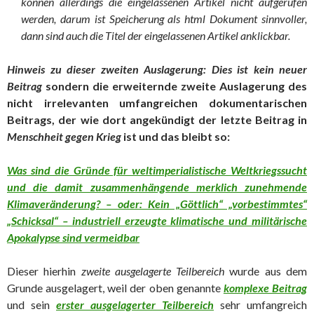
können allerdings die eingelassenen Artikel nicht aufgerufen
werden, darum ist Speicherung als html Dokument sinnvoller,
dann sind auch die Titel der eingelassenen Artikel anklickbar.
Hinweis zu dieser zweiten Auslagerung: Dies ist kein neuer
Beitrag
sondern die erweiternde zweite Auslagerung des
nicht irrelevanten umfangreichen dokumentarischen
Beitrags, der wie dort angekündigt der letzte Beitrag in
Menschheit gegen Krieg
ist und das bleibt so:
Was sind die Gründe für weltimperialistische Weltkriegssucht
und die damit zusammenhängende merklich zunehmende
Klimaveränderung? – oder: Kein „Göttlich“ „vorbestimmtes“
„Schicksal“ – industriell erzeugte klimatische und militärische
Apokalypse sind vermeidbar
Dieser hierhin
zweite ausgelagerte Teilbereich
wurde aus dem
Grunde ausgelagert, weil der oben genannte
komplexe Beitrag
und sein
erster ausgelagerter Teilbereich
sehr umfangreich