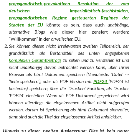
propagandistisch-provokativen Resolution der vom
deutschen imperialitstisch-faschistoiden,
propagandistischen Regime gesteuerten Regimes der
Staaten der EU
könnte es sein, dass auch
unabhänge,
alternative Blogs
wie dieser hier zensiert werden:
“Willkommen” in der
orwellschen
EU
.
Sie können diesen nicht irrelevanten zweiten Teilbereich, der
grundsätzlich als Bestandtteil des unten angegebenen
komplexen Gesamtbeitrags
zu sehen und zu verstehen ist und
nicht unabhängig davon betrachtet werden kann, über Ihren
Browser als html Dokument speichern (Menuleiste: ‘Datei’ ->
‘Seite speichern’), oder als PDF Version mit
PDF24
(PDF24 ist
kostenlos) speichern, über die ‘Drucken’ Funktion, als Drucker
‘PDF24′ einstellen. Wenn als PDF Dokument gespeichert wird
können allerdings die eingelassenen Artikel nicht aufgerufen
werden, darum ist Speicherung als html Dokument sinnvoller,
dann sind auch die Titel der eingelassenen Artikel anklickbar.
Hinweis zu dieser zweiten Auslagerung: Dies ist kein neuer