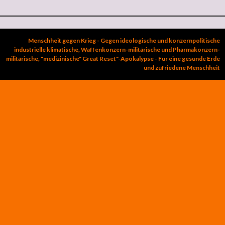
Menschheit gegen Krieg - Gegen ideologische und konzernpolitische
industrielle klimatische, Waffenkonzern-militärische und Pharmakonzern-
militärische, "medizinische" Great Reset"-Apokalypse - Für eine gesunde Erde
und zufriedene Menschheit