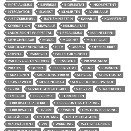
IMPERIALISMUS
IMPERIUM
INDEMNITÄT
INKOMPETENT
INTEGRATION
ISLAMIST
ISLAMISTEN
JOURNAILLE
JUSTIZKRIMINELL
JUSTIZMINISTERIN
KANAILLE
KOMPETENT
KORRUPTION
KRAWALLE
KRIMINALITÄT
LANDGERICHT WUPPERTAL
LIBERALISMUS
MARINE LE PEN
MENSCHENRAUB
MORAL
MOSCHEE
MULTIPOLAR
MÜNDLICHE ANHÖRUNG
N-TV
OBAMA
OFFENER BRIEF
ORWELL
PARANOID
PARTEI FÜR FREIHEIT
PARTIJ VOOR DE VRIJHEID
PRÄSIDENT
PROPAGANDA
PROTEST
QUEBEC
REZIPROZITÄT
RÜGE
RUMÄNIEN
SANKTIONEN
SANKTIONSTERROR
SCHOCK
SELBSTJUSTIZ
SELBSTZWECK
SIEDLUNGSBAU
SOFORTIGE BESCHWERDE
SOZIAL
SOZIALE GERECHTIGKEIT
STBG 129
STRAFFREIHEIT
SYMBOLIK
TERRORIMUS
TERRORISTEN
TERRORSCHUTZ-DEKRET
TERRORUNTERSTÜTZUNG
TERRORWAFFE
TROMP
TYRANN
UMSTRUKTURIERUNG
UNGLÄUBIGE
UNTERGANG
UNTERSCHLAGUNG
VIZEPRÄSIDENT
VW
WARNUNG
WATERBOARDING
WELTREVOLUTION
WELTSICHERHEIT
WICHSER