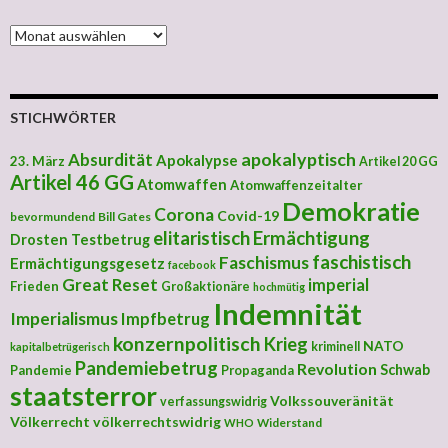
MONATLICHE ARCHIVE
STICHWÖRTER
apokalyptisch
Absurdität
Apokalypse
23. März
Artikel 20 GG
Artikel 46 GG
Atomwaffen
Atomwaffenzeitalter
Demokratie
Corona
Covid-19
bevormundend
Bill Gates
elitaristisch
Ermächtigung
Drosten Testbetrug
faschistisch
Faschismus
Ermächtigungsgesetz
facebook
Great Reset
imperial
Frieden
Großaktionäre
hochmütig
Indemnität
Imperialismus
Impfbetrug
konzernpolitisch
Krieg
NATO
kriminell
kapitalbetrügerisch
Pandemiebetrug
Revolution
Schwab
Pandemie
Propaganda
staatsterror
Volkssouveränität
verfassungswidrig
Völkerrecht
völkerrechtswidrig
Widerstand
WHO