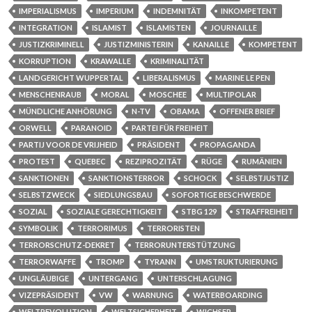
IMPERIALISMUS
IMPERIUM
INDEMNITÄT
INKOMPETENT
INTEGRATION
ISLAMIST
ISLAMISTEN
JOURNAILLE
JUSTIZKRIMINELL
JUSTIZMINISTERIN
KANAILLE
KOMPETENT
KORRUPTION
KRAWALLE
KRIMINALITÄT
LANDGERICHT WUPPERTAL
LIBERALISMUS
MARINE LE PEN
MENSCHENRAUB
MORAL
MOSCHEE
MULTIPOLAR
MÜNDLICHE ANHÖRUNG
N-TV
OBAMA
OFFENER BRIEF
ORWELL
PARANOID
PARTEI FÜR FREIHEIT
PARTIJ VOOR DE VRIJHEID
PRÄSIDENT
PROPAGANDA
PROTEST
QUEBEC
REZIPROZITÄT
RÜGE
RUMÄNIEN
SANKTIONEN
SANKTIONSTERROR
SCHOCK
SELBSTJUSTIZ
SELBSTZWECK
SIEDLUNGSBAU
SOFORTIGE BESCHWERDE
SOZIAL
SOZIALE GERECHTIGKEIT
STBG 129
STRAFFREIHEIT
SYMBOLIK
TERRORIMUS
TERRORISTEN
TERRORSCHUTZ-DEKRET
TERRORUNTERSTÜTZUNG
TERRORWAFFE
TROMP
TYRANN
UMSTRUKTURIERUNG
UNGLÄUBIGE
UNTERGANG
UNTERSCHLAGUNG
VIZEPRÄSIDENT
VW
WARNUNG
WATERBOARDING
WELTREVOLUTION
WELTSICHERHEIT
WICHSER