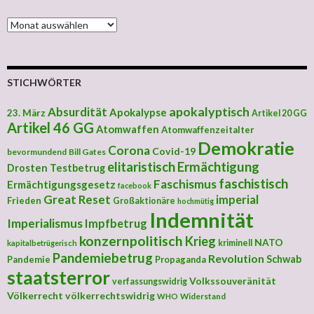
MONATLICHE ARCHIVE
STICHWÖRTER
apokalyptisch
Absurdität
Apokalypse
23. März
Artikel 20 GG
Artikel 46 GG
Atomwaffen
Atomwaffenzeitalter
Demokratie
Corona
Covid-19
bevormundend
Bill Gates
elitaristisch
Ermächtigung
Drosten Testbetrug
faschistisch
Faschismus
Ermächtigungsgesetz
facebook
Great Reset
imperial
Frieden
Großaktionäre
hochmütig
Indemnität
Imperialismus
Impfbetrug
konzernpolitisch
Krieg
NATO
kriminell
kapitalbetrügerisch
Pandemiebetrug
Revolution
Schwab
Pandemie
Propaganda
staatsterror
Volkssouveränität
verfassungswidrig
Völkerrecht
völkerrechtswidrig
Widerstand
WHO