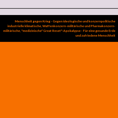
Menschheit gegen Krieg - Gegen ideologische und konzernpolitische
industrielle klimatische, Waffenkonzern-militärische und Pharmakonzern-
militärische, "medizinische" Great Reset"-Apokalypse - Für eine gesunde Erde
und zufriedene Menschheit