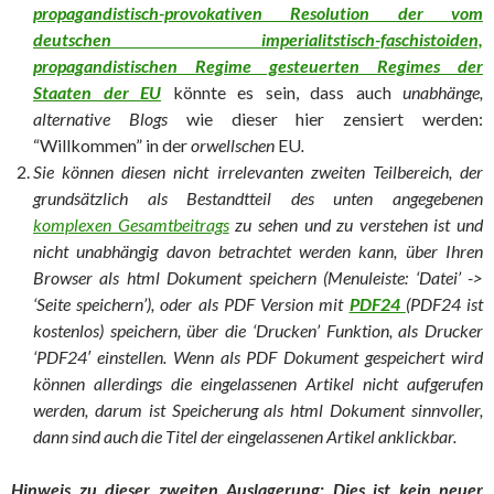
propagandistisch-provokativen Resolution der vom
deutschen imperialitstisch-faschistoiden,
propagandistischen Regime gesteuerten Regimes der
Staaten der EU
könnte es sein, dass auch
unabhänge,
alternative Blogs
wie dieser hier zensiert werden:
“Willkommen” in der
orwellschen
EU
.
Sie können diesen nicht irrelevanten zweiten Teilbereich, der
grundsätzlich als Bestandtteil des unten angegebenen
komplexen Gesamtbeitrags
zu sehen und zu verstehen ist und
nicht unabhängig davon betrachtet werden kann, über Ihren
Browser als html Dokument speichern (Menuleiste: ‘Datei’ ->
‘Seite speichern’), oder als PDF Version mit
PDF24
(PDF24 ist
kostenlos) speichern, über die ‘Drucken’ Funktion, als Drucker
‘PDF24′ einstellen. Wenn als PDF Dokument gespeichert wird
können allerdings die eingelassenen Artikel nicht aufgerufen
werden, darum ist Speicherung als html Dokument sinnvoller,
dann sind auch die Titel der eingelassenen Artikel anklickbar.
Hinweis zu dieser zweiten Auslagerung: Dies ist kein neuer