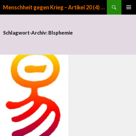
Suchen
Menschheit gegen Krieg – Artikel 20 (4) GG
ZUM INHALT SPRINGEN
PRIMÄR
MENÜ
Schlagwort-Archiv: Blsphemie