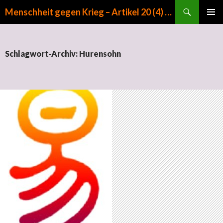
Suchen
Menschheit gegen Krieg – Artikel 20 (4) GG
ZUM INHALT SPRINGEN
PRIMÄR
MENÜ
Schlagwort-Archiv: Hurensohn