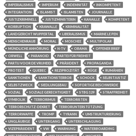
IMPERIALISMUS
IMPERIUM
INDEMNITÄT
INKOMPETENT
INTEGRATION
ISLAMIST
ISLAMISTEN
JOURNAILLE
JUSTIZKRIMINELL
JUSTIZMINISTERIN
KANAILLE
KOMPETENT
KORRUPTION
KRAWALLE
KRIMINALITÄT
LANDGERICHT WUPPERTAL
LIBERALISMUS
MARINE LE PEN
MENSCHENRAUB
MORAL
MOSCHEE
MULTIPOLAR
MÜNDLICHE ANHÖRUNG
N-TV
OBAMA
OFFENER BRIEF
ORWELL
PARANOID
PARTEI FÜR FREIHEIT
PARTIJ VOOR DE VRIJHEID
PRÄSIDENT
PROPAGANDA
PROTEST
QUEBEC
REZIPROZITÄT
RÜGE
RUMÄNIEN
SANKTIONEN
SANKTIONSTERROR
SCHOCK
SELBSTJUSTIZ
SELBSTZWECK
SIEDLUNGSBAU
SOFORTIGE BESCHWERDE
SOZIAL
SOZIALE GERECHTIGKEIT
STBG 129
STRAFFREIHEIT
SYMBOLIK
TERRORIMUS
TERRORISTEN
TERRORSCHUTZ-DEKRET
TERRORUNTERSTÜTZUNG
TERRORWAFFE
TROMP
TYRANN
UMSTRUKTURIERUNG
UNGLÄUBIGE
UNTERGANG
UNTERSCHLAGUNG
VIZEPRÄSIDENT
VW
WARNUNG
WATERBOARDING
WELTREVOLUTION
WELTSICHERHEIT
WICHSER