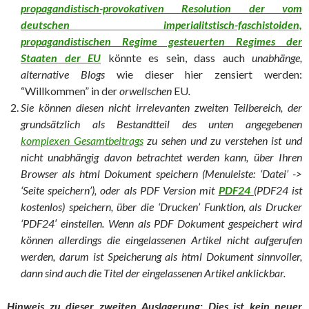
propagandistisch-provokativen Resolution der vom
deutschen imperialitstisch-faschistoiden,
propagandistischen Regime gesteuerten Regimes der
Staaten der EU
könnte es sein, dass auch
unabhänge,
alternative Blogs
wie dieser hier zensiert werden:
“Willkommen” in der
orwellschen
EU
.
Sie können diesen nicht irrelevanten zweiten Teilbereich, der
grundsätzlich als Bestandtteil des unten angegebenen
komplexen Gesamtbeitrags
zu sehen und zu verstehen ist und
nicht unabhängig davon betrachtet werden kann, über Ihren
Browser als html Dokument speichern (Menuleiste: ‘Datei’ ->
‘Seite speichern’), oder als PDF Version mit
PDF24
(PDF24 ist
kostenlos) speichern, über die ‘Drucken’ Funktion, als Drucker
‘PDF24′ einstellen. Wenn als PDF Dokument gespeichert wird
können allerdings die eingelassenen Artikel nicht aufgerufen
werden, darum ist Speicherung als html Dokument sinnvoller,
dann sind auch die Titel der eingelassenen Artikel anklickbar.
Hinweis zu dieser zweiten Auslagerung: Dies ist kein neuer