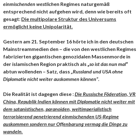
einmischenden westlich
en Regimes naturgemäß
entsprechend nicht aufgehen wird, denn wie bereits oft
gesagt:
Die multipolare Struktur des Universums
ermöglicht keine Unipolarität.
Gestern am 21. September 16 hörte ich in den deutschen
Mainstreammedien den – die von den westlichen Regimes
fabrizierten gigantischen genozidalen Massenmorde in
der islamischen Region praktisch als „
so ist das nun mal
“
abtun wollenden – Satz, dass
„Russland und USA ohne
Diplomatie nicht weiter auskommen können“
.
Die Realität ist dagegen diese :
Die Russische Föderation, VR
China, Republik Indien können mit Diplomatie nicht weiter mit
dem satanistischen, paranoiden, weltimperialistisch
terrorisierend penetrierend einmischenden US-Regime
auskommen sondern nur Offenbarung vermag die Dinge zu
wandeln.