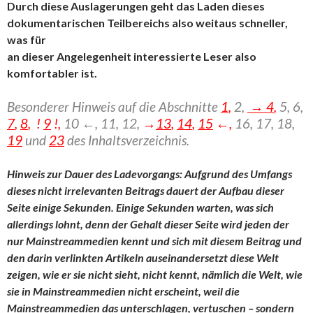
Durch diese Auslagerungen geht das Laden dieses
dokumentarischen Teilbereichs also weitaus schneller,
was für
an dieser Angelegenheit interessierte Leser also
komfortabler ist.
Besonderer Hinweis auf die Abschnitte
1
,
2,
→ 4
,
5, 6,
7
,
8
, !
9
!,
10 ←, 11, 12,
→
13
,
14
,
15
←,
16,
17, 18,
19
und
23
des Inhaltsverzeichnis.
Hinweis zur Dauer des Ladevorgangs: Aufgrund des Umfangs
dieses nicht irrelevanten Beitrags dauert der Aufbau dieser
Seite einige Sekunden. Einige Sekunden warten, was sich
allerdings lohnt, denn der Gehalt dieser Seite wird jeden der
nur Mainstreammedien kennt und sich mit diesem Beitrag und
den darin verlinkten Artikeln auseinandersetzt diese Welt
zeigen, wie er sie nicht sieht, nicht kennt, nämlich die Welt, wie
sie in Mainstreammedien nicht erscheint, weil die
Mainstreammedien das unterschlagen, vertuschen – sondern