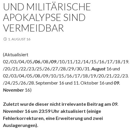
UND MILITÄRISCHE
APOKALYPSE SIND
VERMEIDBAR
1. AUGUST 16
(Aktualisiert
02./03./04./05.
/
06
.
/08.
/
09
.
/10./11./12./14./15./16./17./18./19.
/20./21./22./23./25./26./27./28./29./30./31
.
August
16 und
02./03./04./05./08./09./10./15./16./17./18./19./20./21./22./23.
/24./25./26./28. September 16 und 11. Oktober 16 und
09.
November
16)
Zuletzt wurde dieser nicht irrelevante Beitrag am
09.
November
16 um 23:59 Uhr aktualisiert (einige
Fehlerkorrekturen, eine Erweiterung und zwei
Auslagerungen).