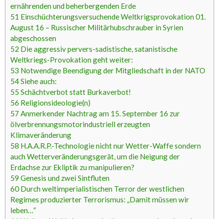
ernährenden und beherbergenden Erde
51
Einschüchterungsversuchende Weltkrigsprovokation 01.
August 16 – Russischer Militärhubschrauber in Syrien
abgeschossen
52
Die aggressiv pervers-sadistische, satanistische
Weltkriegs-Provokation geht weiter:
53
Notwendige Beendigung der Mitgliedschaft in der NATO
54
Siehe auch:
55
Schächtverbot statt Burkaverbot!
56
Religionsideologie(n)
57
Anmerkender Nachtrag am 15. September 16 zur
ölverbrennungsmotorindustriell erzeugten
Klimaveränderung
58
H.A.A.R.P.-Technologie nicht nur Wetter-Waffe sondern
auch Wetterveränderungsgerät, um die Neigung der
Erdachse zur Ekliptik zu manipulieren?
59
Genesis und zwei Sintfluten
60
Durch weltimperialistischen Terror der westlichen
Regimes produzierter Terrorismus: „Damit müssen wir
leben…“