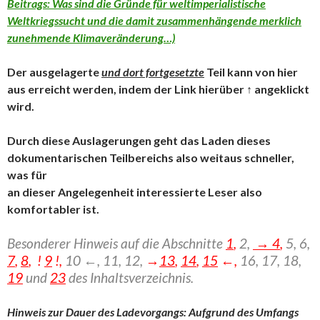
Beitrags: Was sind die Gründe für weltimperialistische
Weltkriegssucht und die damit zusammenhängende merklich
zunehmende Klimaveränderung…)
Der ausgelagerte
und dort fortgesetzte
Teil kann von hier
aus erreicht werden, indem der Link hierüber ↑ angeklickt
wird.
Durch diese Auslagerungen geht das Laden dieses
dokumentarischen Teilbereichs also weitaus schneller,
was für
an dieser Angelegenheit interessierte Leser also
komfortabler ist.
Besonderer Hinweis auf die Abschnitte
1
,
2,
→ 4
,
5, 6,
7
,
8
, !
9
!,
10 ←, 11, 12,
→
13
,
14
,
15
←,
16,
17, 18,
19
und
23
des Inhaltsverzeichnis.
Hinweis zur Dauer des Ladevorgangs: Aufgrund des Umfangs