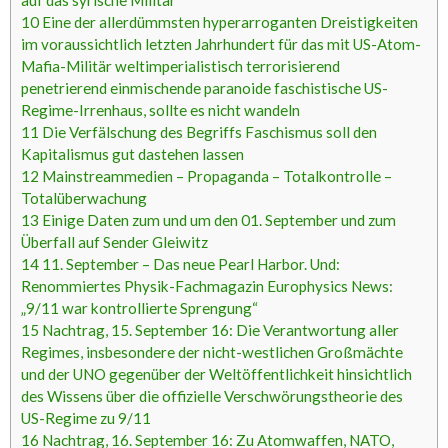
auf das syrische Militär
10
Eine der allerdümmsten hyperarroganten Dreistigkeiten
im voraussichtlich letzten Jahrhundert für das mit US-Atom-
Mafia-Militär weltimperialistisch terrorisierend
penetrierend einmischende paranoide faschistische US-
Regime-Irrenhaus, sollte es nicht wandeln
11
Die Verfälschung des Begriffs Faschismus soll den
Kapitalismus gut dastehen lassen
12
Mainstreammedien – Propaganda – Totalkontrolle –
Totalüberwachung
13
Einige Daten zum und um den 01. September und zum
Überfall auf Sender Gleiwitz
14
11. September – Das neue Pearl Harbor. Und:
Renommiertes Physik-Fachmagazin Europhysics News:
„9/11 war kontrollierte Sprengung“
15
Nachtrag, 15. September 16: Die Verantwortung aller
Regimes, insbesondere der nicht-westlichen Großmächte
und der UNO gegenüber der Weltöffentlichkeit hinsichtlich
des Wissens über die offizielle Verschwörungstheorie des
US-Regime zu 9/11
16
Nachtrag, 16. September 16: Zu Atomwaffen, NATO,