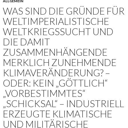
ALLGEMEIN
WAS SIND DIE GRÜNDE FÜR
WELTIMPERIALISTISCHE
WELTKRIEGSSUCHT UND
DIE DAMIT
ZUSAMMENHÄNGENDE
MERKLICH ZUNEHMENDE
KLIMAVERÄNDERUNG? –
ODER: KEIN „GÖTTLICH“
„VORBESTIMMTES“
„SCHICKSAL“ – INDUSTRIELL
ERZEUGTE KLIMATISCHE
UND MILITÄRISCHE