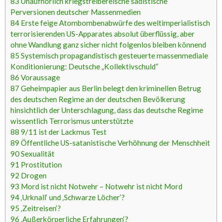
83
Unaufhörlich kriegstreibereische sadistische
Perversionen deutscher Massenmedien
84
Erste feige Atombombenabwürfe des weltimperialistisch
terrorisierenden US-Apparates absolut überflüssig, aber
ohne Wandlung ganz sicher nicht folgenlos bleiben könnend
85
Systemisch propagandistisch gesteuerte massenmediale
Konditionierung: Deutsche „Kollektivschuld“
86
Voraussage
87
Geheimpapier aus Berlin belegt den kriminellen Betrug
des deutschen Regime an der deutschen Bevölkerung
hinsichtlich der Unterschlagung, dass das deutsche Regime
wissentlich Terrorismus unterstützte
88
9/11 ist der Lackmus Test
89
Öffentliche US-satanistische Verhöhnung der Menschheit
90
Sexualität
91
Prostitution
92
Drogen
93
Mord ist nicht Notwehr – Notwehr ist nicht Mord
94
‚Urknall‘ und ‚Schwarze Löcher‘?
95
‚Zeitreisen‘?
96
‚Außerkörperliche Erfahrungen‘?