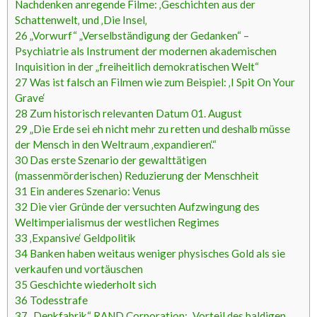
Nachdenken anregende Filme: ‚Geschichten aus der
Schattenwelt‚ und ‚Die Insel‚
26
„Vorwurf“ „Verselbständigung der Gedanken“ –
Psychiatrie als Instrument der modernen akademischen
Inquisition in der „freiheitlich demokratischen Welt“
27
Was ist falsch an Filmen wie zum Beispiel: ‚I Spit On Your
Grave‘
28
Zum historisch relevanten Datum 01. August
29
„Die Erde sei eh nicht mehr zu retten und deshalb müsse
der Mensch in den Weltraum ‚expandieren‘.“
30
Das erste Szenario der gewalttätigen
(massenmörderischen) Reduzierung der Menschheit
31
Ein anderes Szenario: Venus
32
Die vier Gründe der versuchten Aufzwingung des
Weltimperialismus der westlichen Regimes
33
‚Expansive‘ Geldpolitik
34
Banken haben weitaus weniger physisches Gold als sie
verkaufen und vortäuschen
35
Geschichte wiederholt sich
36
Todesstrafe
37
„Denkfabrik“ RAND Corporation: „Vorteil des baldigen