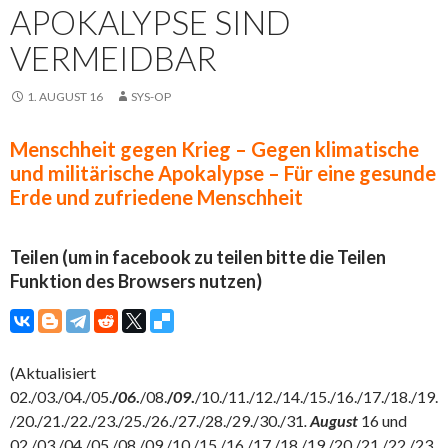
APOKALYPSE SIND
VERMEIDBAR
1. AUGUST 16
SYS-OP
Menschheit gegen Krieg – Gegen klimatische
und militärische Apokalypse – Für eine gesunde
Erde und zufriedene Menschheit
Teilen (um in facebook zu teilen bitte die Teilen
Funktion des Browsers nutzen)
(Aktualisiert
02./03./04./05.
/
06
.
/08.
/
09
.
/10./11./12./14./15./16./17./18./19.
/20./21./22./23./25./26./27./28./29./30./31
.
August
16 und
02./03./04./05./08./09./10./15./16./17./18./19./20./21./22./23.