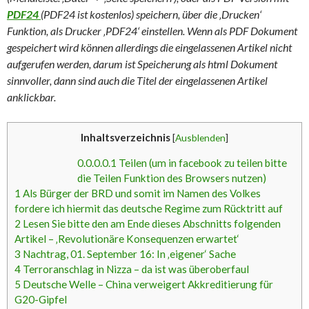
PDF24
(PDF24 ist kostenlos) speichern, über die ‚Drucken‘
Funktion, als Drucker ‚PDF24‘ einstellen. Wenn als PDF Dokument
gespeichert wird können allerdings die eingelassenen Artikel nicht
aufgerufen werden, darum ist Speicherung als html Dokument
sinnvoller, dann sind auch die Titel der eingelassenen Artikel
anklickbar.
Inhaltsverzeichnis
[
Ausblenden
]
0.0.0.0.1
Teilen (um in facebook zu teilen bitte
die Teilen Funktion des Browsers nutzen)
1
Als Bürger der BRD und somit im Namen des Volkes
fordere ich hiermit das deutsche Regime zum Rücktritt auf
2
Lesen Sie bitte den am Ende dieses Abschnitts folgenden
Artikel – ‚Revolutionäre Konsequenzen erwartet‘
3
Nachtrag, 01. September 16: In ‚eigener‘ Sache
4
Terroranschlag in Nizza – da ist was überoberfaul
5
Deutsche Welle – China verweigert Akkreditierung für
G20-Gipfel