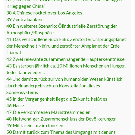
Krieg gegen China“
38
A Chinese rocket over Los Angeles
39
Zentralbanken
40
Ein weiteres Szenario: Ölindustrielle Zerstörung der
Atmosphäre/Biosphäre
41
Das verschollene Buch Enki: Zerstörter Ursprungsplanet
der Menschheit Nibiru und zerstörter Ahnplanet der Erde
Tiamat
42
Zwei relevante zusammenhängende Haupterkenntnisse
43
Es sterben jährlich ca. 10 Millionen Menschen an Hunger.
Jedes Jahr wieder…
44
Und damit zurück zur von humanoiden Wesen künstlich
durcheinandergebrachten Konstellation dieses
Sonnensystems
45
In der Vergangenheit liegt die Zukunft, heißt es
46
Hartz
47
Die verkommenen Mainstreammedien
48
Notwendiger Zusammenschluss der Bevölkerungen
49
Militäreinsatz im Inneren
50
Damit zurück zum Thema des Umgangs mit der uns