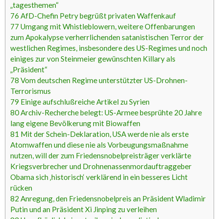
„tagesthemen“
76
AfD-Chefin Petry begrüßt privaten Waffenkauf
77
Umgang mit Whistleblowern, weitere Offenbarungen
zum Apokalypse verherrlichenden satanistischen Terror der
westlichen Regimes, insbesondere des US-Regimes und noch
einiges zur von Steinmeier gewünschten Killary als
„Präsident“
78
Vom deutschen Regime unterstützter US-Drohnen-
Terrorismus
79
Einige aufschlußreiche Artikel zu Syrien
80
Archiv-Recherche belegt: US-Armee besprühte 20 Jahre
lang eigene Bevölkerung mit Biowaffen
81
Mit der Schein-Deklaration, USA werde nie als erste
Atomwaffen und diese nie als Vorbeugungsmaßnahme
nutzen, will der zum Friedensnobelpreisträger verklärte
Kriegsverbrecher und Drohnenassenmordauftraggeber
Obama sich ‚historisch‘ verklärend in ein besseres Licht
rücken
82
Anregung, den Friedensnobelpreis an Präsident Wladimir
Putin und an Präsident Xi Jinping zu verleihen