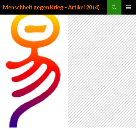
Suchen
Menschheit gegen Krieg – Artikel 20 (4) GG
ZUM INHALT SPRINGEN
PRIMÄR
MENÜ