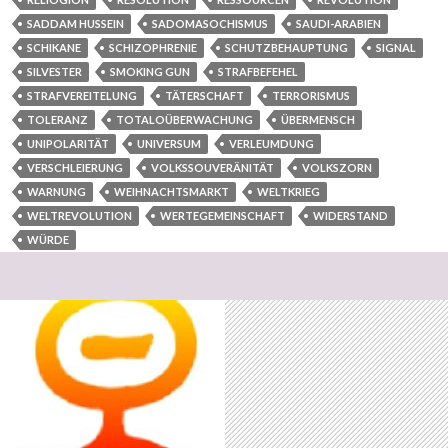
SADDAM HUSSEIN
SADOMASOCHISMUS
SAUDI-ARABIEN
SCHIKANE
SCHIZOPHRENIE
SCHUTZBEHAUPTUNG
SIGNAL
SILVESTER
SMOKING GUN
STRAFBEFEHEL
STRAFVEREITELUNG
TÄTERSCHAFT
TERRORISMUS
TOLERANZ
TOTALOÜBERWACHUNG
ÜBERMENSCH
UNIPOLARITÄT
UNIVERSUM
VERLEUMDUNG
VERSCHLEIERUNG
VOLKSSOUVERÄNITÄT
VOLKSZORN
WARNUNG
WEIHNACHTSMARKT
WELTKRIEG
WELTREVOLUTION
WERTEGEMEINSCHAFT
WIDERSTAND
WÜRDE