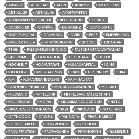
ABSURD
AL-ASSAD
ALIEN
ANALYSE
ARTIKEL 146
ARTIKEL 20
ARTIKEL 46
ATOMWAFFEN
ATOMWAFFENZEITALTER
BELEIDIGUNG
BETRUG
CHARAKTER
CHIMÄRE
DEKADENZ
DEMOKRATIE
DOPPELMORAL
DROHUNG
DVRK
EHRE
EMPFEHLUNG
EMRK ARTIKEL 6
ENTMÜNDIGUNG
EPOCHE
ERDOGAN
ETHIK
FALSCHBEURKUNDUNG
FALSCHE VERDÄCHTIGUNG
FASCHISMUS
GENERATION
HEXENJAGD
HITLER
HOCHMUT
HOCHVERRAT
HUMANKAPITAL
I GING
IDEOLOGIE
IMPERIALISMUS
IRAN
J.F. KENNEDY
JURA
KIM
KLIMAVERÄNDERUNG
KRIMINALITÄT
LANDFRIEDENSBRUCH
MEINUNGSÄUSSERUNG
MERCKLE
MILOSEVIC
MITTELBAR
MITTELBARE TÄTERSCHAFT
MÖLLEMANN
MORAL
MUAMMAR AL-GADDAFI
NATO
NAVAL BASE CORONADO
NAZI
NIKOLAUS
NOTSTAND
ORTHODOX
ORWELL
PANDORA
PEARL HARBOR
POLYPOLARITÄT
POLYVERSUM
PROGNOSE
PROLIFERATION
PROPAGANDA
PSYCHOPATH
RASSISMUS
RELIOGION
RESOLUTION
RESSOURCEN
REVOLUTION