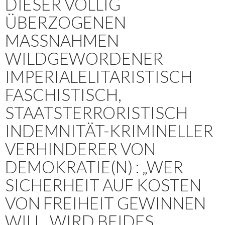
DIESER VÖLLIG
ÜBERZOGENEN
MASSNAHMEN W
ILDGEWORDENER I
MPERIALELITARISTISCH F
ASCHISTISCH, S
TAATSTERRORISTISCH I
NDEMNITÄT-KRIMINELLER V
ERHINDERER VON D
EMOKRATIE(N) : „WER S
ICHERHEIT AUF KOSTEN V
ON FREIHEIT GEWINNEN W
ILL, WIRD BEIDES V