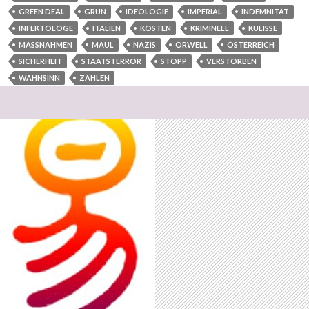
GREEN DEAL
GRÜN
IDEOLOGIE
IMPERIAL
INDEMNITÄT
INFEKTOLOGE
ITALIEN
KOSTEN
KRIMINELL
KULISSE
MASSNAHMEN
MAUL
NAZIS
ORWELL
ÖSTERREICH
SICHERHEIT
STAATSTERROR
STOPP
VERSTORBEN
WAHNSINN
ZÄHLEN