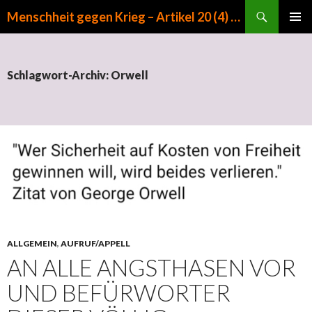
Suchen
Menschheit gegen Krieg – Artikel 20 (4) GG
ZUM INHALT SPRINGEN
PRIMÄR
MENÜ
Schlagwort-Archiv: Orwell
ALLGEMEIN
,
AUFRUF/APPELL
AN ALLE ANGSTHASEN VOR
UND BEFÜRWORTER