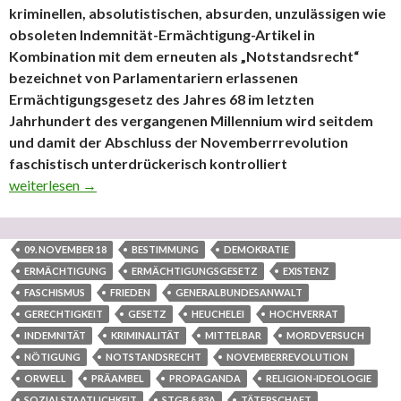
kriminellen, absolutistischen, absurden, unzulässigen wie
obsoleten Indemnität-Ermächtigung-Artikel in
Kombination mit dem erneuten als „Notstandsrecht“
bezeichnet von Parlamentariern erlassenen
Ermächtigungsgesetz des Jahres 68 im letzten
Jahrhundert des vergangenen Millennium wird seitdem
und damit der Abschluss der Novemberrrevolution
faschistisch unterdrückerisch kontrolliert
Teil 17 BREAK – Explizite Mahnung, Warnung an die internation
weiterlesen
→
09. NOVEMBER 18
BESTIMMUNG
DEMOKRATIE
ERMÄCHTIGUNG
ERMÄCHTIGUNGSGESETZ
EXISTENZ
FASCHISMUS
FRIEDEN
GENERALBUNDESANWALT
GERECHTIGKEIT
GESETZ
HEUCHELEI
HOCHVERRAT
INDEMNITÄT
KRIMINALITÄT
MITTELBAR
MORDVERSUCH
NÖTIGUNG
NOTSTANDSRECHT
NOVEMBERREVOLUTION
ORWELL
PRÄAMBEL
PROPAGANDA
RELIGION-IDEOLOGIE
SOZIALSTAATLICHKEIT
STGB § 83A
TÄTERSCHAFT