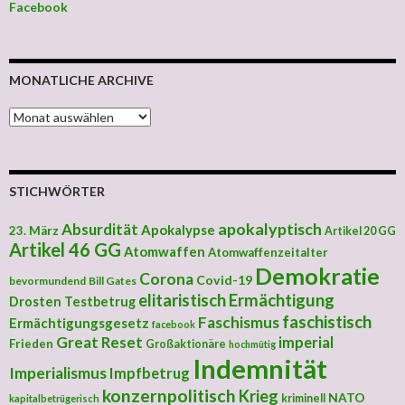
Facebook
MONATLICHE ARCHIVE
MONATLICHE ARCHIVE
STICHWÖRTER
apokalyptisch
Absurdität
Apokalypse
23. März
Artikel 20 GG
Artikel 46 GG
Atomwaffen
Atomwaffenzeitalter
Demokratie
Corona
Covid-19
bevormundend
Bill Gates
elitaristisch
Ermächtigung
Drosten Testbetrug
faschistisch
Faschismus
Ermächtigungsgesetz
facebook
Great Reset
imperial
Frieden
Großaktionäre
hochmütig
Indemnität
Imperialismus
Impfbetrug
konzernpolitisch
Krieg
NATO
kriminell
kapitalbetrügerisch