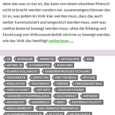
denn das was zu tun ist, das kann von einem einzelnen Mensch
nicht erbracht werden sondern nur zusammengeschlossen das
ist es, was jedem im Volk klar werden muss, dass das auch
weiter kommuniziert und umgesetzt werden muss, weil was
radikal ändernd bewegt werden muss; ohne die Bildung und
Einsetzung von Volkssouveränität wird nie so bewegt werden,
wie das Volk das benötigt
Teil 15 BREAK – Explizite Mahnung, W
weiterlesen
→
23
ADENAUER
AMNESTIE
APOKALYPSE
ÄRA
ARTIKEL 20
ATOMWAFFEN
AUFSCHREI
BLANKO-VOLLMACHT
BUNDEREPUBLIK DEUTSCHLAND
DEMOKRATIE
DESPOTEN
DRITTES REICH
EPOCHE
ESKALATION
FASCHISMUS
FRIEDEN
FRIEDENSVERTRAG
GERECHTIGKEIT
GESTAPO
GROSSAKTIONÄRE
GRUNDRECHTE IMPERIALSMUS
HOCHVERRAT
IMPERIUM
INDEMNITÄT
KAISERREICH
KRIEG
MATERIALSCHLACHT
MENSCHENRECHT
MILITÄRINDUSTRIEKOMPLEX
NOVEMBERREVOLUTION
PETITION
PROPAGANDA