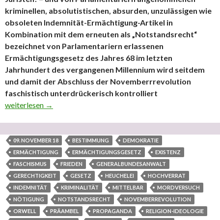
kriminellen, absolutistischen, absurden, unzulässigen wie
obsoleten Indemnität-Ermächtigung-Artikel in
Kombination mit dem erneuten als „Notstandsrecht“
bezeichnet von Parlamentariern erlassenen
Ermächtigungsgesetz des Jahres 68 im letzten
Jahrhundert des vergangenen Millennium wird seitdem
und damit der Abschluss der Novemberrrevolution
faschistisch unterdrückerisch kontrolliert
Teil 17 BREAK – Explizite Mahnung, Warnung an die internation
weiterlesen
→
09. NOVEMBER 18
BESTIMMUNG
DEMOKRATIE
ERMÄCHTIGUNG
ERMÄCHTIGUNGSGESETZ
EXISTENZ
FASCHISMUS
FRIEDEN
GENERALBUNDESANWALT
GERECHTIGKEIT
GESETZ
HEUCHELEI
HOCHVERRAT
INDEMNITÄT
KRIMINALITÄT
MITTELBAR
MORDVERSUCH
NÖTIGUNG
NOTSTANDSRECHT
NOVEMBERREVOLUTION
ORWELL
PRÄAMBEL
PROPAGANDA
RELIGION-IDEOLOGIE