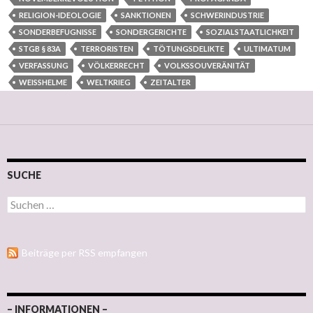
RELIGION-IDEOLOGIE
SANKTIONEN
SCHWERINDUSTRIE
SONDERBEFUGNISSE
SONDERGERICHTE
SOZIALSTAATLICHKEIT
STGB § 83A
TERRORISTEN
TÖTUNGSDELIKTE
ULTIMATUM
VERFASSUNG
VÖLKERRECHT
VOLKSSOUVERÄNITÄT
WEISSHELME
WELTKRIEG
ZEITALTER
SUCHE
Suchen nach:
Beiträge per RSS empfangen
– INFORMATIONEN –