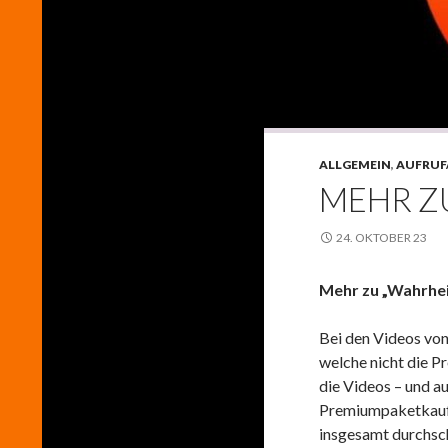
ALLGEMEIN
,
AUFRUF
MEHR Z
24. OKTOBER 23
Mehr zu „Wahrhe
Bei den Videos von 
welche nicht die P
die Videos – und a
Premiumpaketkauf s
insgesamt durchsch