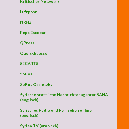
Kritisches Netzwerk
Luftpost
NRHZ
Pepe Escobar
QPress
Querschuesse
SECARTS
SoPos
nd letzter Appell“
SoPos Ossietzky
Syrische stattliche Nachrichtenagentur SANA
(englisch)
Syrisches Radio und Fernsehen online
(englisch)
Syrien TV (arabisch)