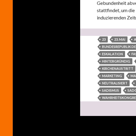
Gebundenheit abver
stattfindet, um di
induzierenden Zei
23
23. MAI
A
BUNDESREPUBLIK D
ESKALATION
FA
HINTERGRÜNDIG
KIRCHENAUSTRITT
MARKETING
MA
NEUTRALISIERT
SADISMUS
SAD
WAHRHEITSKONGRE