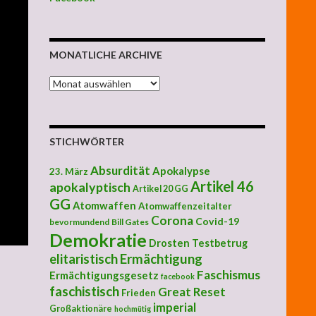
MONATLICHE ARCHIVE
MONATLICHE ARCHIVE
STICHWÖRTER
Absurdität
Apokalypse
23. März
Artikel 46
apokalyptisch
Artikel 20 GG
GG
Atomwaffen
Atomwaffenzeitalter
Corona
Covid-19
bevormundend
Bill Gates
Demokratie
Drosten Testbetrug
elitaristisch
Ermächtigung
Faschismus
Ermächtigungsgesetz
facebook
faschistisch
Great Reset
Frieden
imperial
Großaktionäre
hochmütig