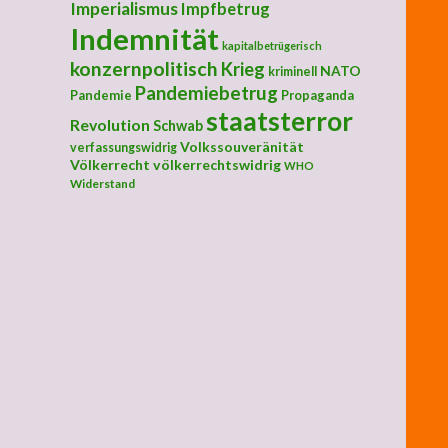
Imperialismus
Impfbetrug
Indemnität
kapitalbetrügerisch
konzernpolitisch
Krieg
NATO
kriminell
Pandemiebetrug
Pandemie
Propaganda
staatsterror
Revolution
Schwab
Volkssouveränität
verfassungswidrig
Völkerrecht
völkerrechtswidrig
WHO
Widerstand