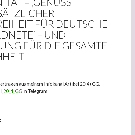
ITÄT – ‚GENUSS
ÄTZLICHER
REIHEIT FÜR DEUTSCHE
DNETE‘ – UND
UNG FÜR DIE GESAMTE
HEIT
ertragen aus meinem Infokanal Artikel 20(4) GG,
kel_20_4_GG
in Telegram
g