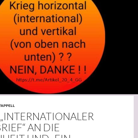
/APPELL
 „INTERNATIONALER
IEF“ AN DIE