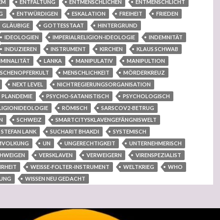
EM
ENTFALTUNG
ENTMENSCHLICHEN
ENTMENSCHLICHT
G
ENTWÜRDIGEN
ESKALATION
FREIHEIT
FRIEDEN
GLÄUBIGE
GOTTESSTAAT
HINTERGRUND
IDEOLOGIEN
IMPERIALRELIGION-IDEOLOGIE
INDEMNITÄT
INDUZIEREN
INSTRUMENT
KIRCHEN
KLAUS SCHWAB
IMINALITÄT
LANKA
MANIPULATIV
MANIPULTION
SCHENOPFERKULT
MENSCHLICHKEIT
MÖRDERKREUZ
NEXT LEVEL
NICHTREGIERUNGSORGANISATION
PLANDEMIE
PSYCHO-SATANISTISCH
PSYCHOLOGISCH
LIGIONIDEOLOGIE
RÖMISCH
SARSCOV2-BETRUG
N
SCHWEIZ
SMARTCITYSKLAVENGEFÄNGNISWELT
STEFAN LANK
SUCHARIT BHAKDI
SYSTEMISCH
MVOLKUNG
UN
UNGERECHTIGKEIT
UNTERNEHMERISCH
CHWEIGEN
VERSKLAVEN
VERWEIGERN
VIRENSPEZIALIST
RHEIT
WEISSE-FOLTER-INSTRUMENT
WELTKRIEG
WHO
TUNG
WISSEN NEU GEDACHT