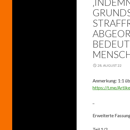
‚INDEMN
GRUNDS
STRAFF
ABGEOR
BEDEUT
MENSCH
28. AUGUST 22
Anmerkung: 1:1 üb
https://t.me/Arti
_
Erweiterte Fassun
Teil 1/2