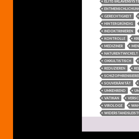
ELITE-SKLAVENSYST
ENTMENSCHLICHUN
GERECHTIGKEIT
HINTERGRÜNDIG
INDOKTRINIEREN
KONTROLLE
KR
MEDIZINER
MEN
NATURENTWICKELT
OKKULTISTISCH
REDUZIEREN
RE
SCHIZOPHRENISIERE
SOUVERÄNITÄT
UMKEHREND
U
VATIKAN
VERS
VIROLOGE
WAH
WIDERSTANDSLEIS