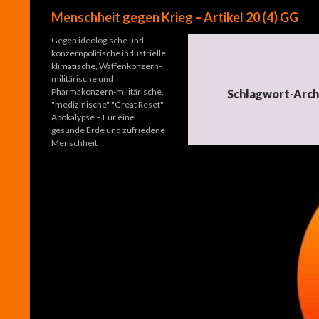
Suchen
Menschheit gegen Krieg – Artikel 20 (4) GG
Gegen ideologische und
konzernpolitische industrielle
klimatische, Waffenkonzern-
militärische und
Pharmakonzern-militärische,
Schlagwort-Arch
"medizinische" "Great Reset"-
Apokalypse – Für eine
gesunde Erde und zufriedene
Menschheit