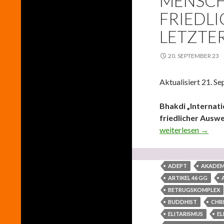
MENSCH
FRIEDL
LETZTER
20. SEPTEMBER 23
Aktualisiert 21. S
Bhakdi „Internati
friedlicher Auswe
Bhakdi „Internatio
weiterlesen
→
ADEPT
AKADEM
ARTIKEL 46 GG
BETRUGSKOMPLEX
BUDDHIST
CHR
ELITARISMUS
EL