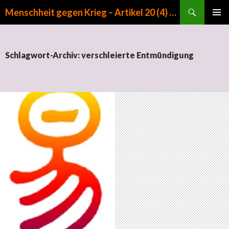
Suchen
Menschheit gegen Krieg – Artikel 20 (4) GG
ZUM INHALT SPRINGEN
PRIMÄR
MENÜ
Schlagwort-Archiv: verschleierte Entmündigung