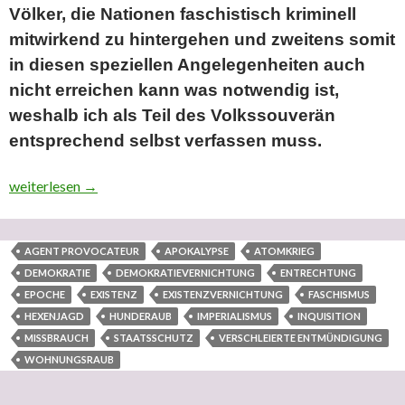
Völker, die Nationen faschistisch kriminell
mitwirkend zu hintergehen und zweitens somit
in diesen speziellen Angelegenheiten auch
nicht erreichen kann was notwendig ist,
weshalb ich als Teil des Volkssouverän
entsprechend selbst verfassen muss.
Teil 13 “In ‘eigener’ Sache” (zwölfter ausgelagerter Teilberei
weiterlesen
→
AGENT PROVOCATEUR
APOKALYPSE
ATOMKRIEG
DEMOKRATIE
DEMOKRATIEVERNICHTUNG
ENTRECHTUNG
EPOCHE
EXISTENZ
EXISTENZVERNICHTUNG
FASCHISMUS
HEXENJAGD
HUNDERAUB
IMPERIALISMUS
INQUISITION
MISSBRAUCH
STAATSSCHUTZ
VERSCHLEIERTE ENTMÜNDIGUNG
WOHNUNGSRAUB