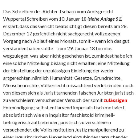
Das Schreiben des Richter Tscharn vom Amtsgericht
Wuppertal Schreiben vom 10. Januar 18
(siehe Anlage S1)
erklärt, dass das Gericht beabsichtigt diesen bereits am 28.
Dezember 17 gerichtlich nicht sachgerecht vollzogenen
Vorgang nach Ablauf eines Monats, somit – wenn ich das gut
verstanden haben sollte – zum 29. Januar 18 formlos
wegzulegen, was aber nicht geschehen ist, zumindest habe ich
eine solche Mitteilung bislang nicht erhalten; eine Mitteilung
der Einstellung der unzulässigen Einleitung der weder
artgerechten, nämlich Humanität, Gesetze, Grundrechte,
Menschenrechte, Völkerrecht missachtend verletzenden, noch
von diesem sich als Jurist tarnenden falschen Juristen juristisch
zu verschleiern versuchender Versuch der somit
zulässigen
Entmündigung; selbst entlarvend imperialistisch motiviert
absolutistisch wie ein Inquisitor faschistoid kriminell-
betrügerisch auftretender, juristisch zu verschleiern
versuchender, die Volksinstitution Justiz manipulierend zu
einer inquisitorischen Hexenjagd einzubinden versuchender