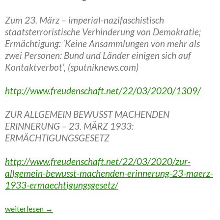
Zum 23. März – imperial-nazifaschistisch
staatsterroristische Verhinderung von Demokratie;
Ermächtigung: ‘Keine Ansammlungen von mehr als
zwei Personen: Bund und Länder einigen sich auf
Kontaktverbot’, (sputniknews.com)
http://www.freudenschaft.net/22/03/2020/1309/
ZUR ALLGEMEIN BEWUSST MACHENDEN
ERINNERUNG – 23. MÄRZ 1933:
ERMÄCHTIGUNGSGESETZ
http://www.freudenschaft.net/22/03/2020/zur-
allgemein-bewusst-machenden-erinnerung-23-maerz-
1933-ermaechtigungsgesetz/
Exklusiv: Wir leisten öffentlich bewusst machenden Widerstand –
weiterlesen
→