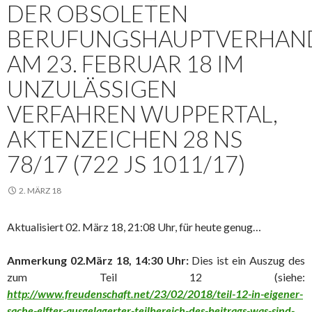
DER OBSOLETEN
BERUFUNGSHAUPTVERHAN
AM 23. FEBRUAR 18 IM
UNZULÄSSIGEN
VERFAHREN WUPPERTAL,
AKTENZEICHEN 28 NS
78/17 (722 JS 1011/17)
2. MÄRZ 18
Aktualisiert 02. März 18, 21:08 Uhr, für heute genug…
Anmerkung 02.März 18, 14:30 Uhr:
Dies ist ein Auszug des
zum Teil 12 (siehe:
http://www.freudenschaft.net/23/02/2018/teil-12-in-eigener-
sache-elfter-ausgelagerter-teilbereich-des-beitrags-was-sind-