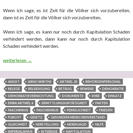
Wenn ich sage, es ist Zeit für die Völker sich vorzubereiten,
dann ist es Zeit für die Völker sich vorzubereiten.
Wenn ich sage, es kann nur noch durch Kapitulation Schaden
verhindert werden, dann kann nur noch durch Kapitulation
Schaden verhindert werden.
Teil 12 “In ‘eigener’ Sache” (elfter ausgelagerter Teilbereich
weiterlesen
→
ANGST
ARNO WIRTHS
ARTIKEL 20
BEHÖRDENPERSONAL
BELEGE
BELEIDIGUNG
BETRUG
BEWEISE
DEMOKRATIE
DEMOKRATIEVERNICHTUNG
DOKUMENTE
EHRE
EINSATZ
EMRK ARTIKEL 6
ERMITTLUNGSUNTÄTIGKEIT
FAKTEN
FASCHIMSUS
FASCHISMSUS
FEINDLICHKEIT
FRIEDEN
FURCHT
GESETZ
GESUNDEM MENSCHENVERSTAND
GLEICHHEIT
HERSTELLUNG
HEXENJAGD
HILFE
IMPERIALISMUS
INTERESSE
KAPITULATION