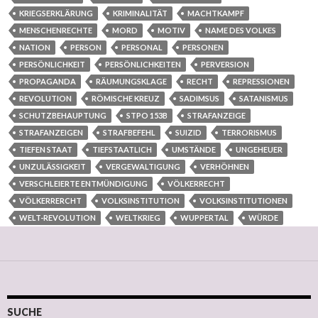
KRIEGSERKLÄRUNG
KRIMINALITÄT
MACHTKAMPF
MENSCHENRECHTE
MORD
MOTIV
NAME DES VOLKES
NATION
PERSON
PERSONAL
PERSONEN
PERSÖNLICHKEIT
PERSÖNLICHKEITEN
PERVERSION
PROPAGANDA
RÄUMUNGSKLAGE
RECHT
REPRESSIONEN
REVOLUTION
RÖMISCHE KREUZ
SADIMSUS
SATANISMUS
SCHUTZBEHAUPTUNG
STPO 153B
STRAFANZEIGE
STRAFANZEIGEN
STRAFBEFEHL
SUIZID
TERRORISMUS
TIEFEN STAAT
TIEFSTAATLICH
UMSTÄNDE
UNGEHEUER
UNZULÄSSIGKEIT
VERGEWALTIGUNG
VERHÖHNEN
VERSCHLEIERTE ENTMÜNDIGUNG
VÖLKERRECHT
VÖLKERRERCHT
VOLKSINSTITUTION
VOLKSINSTITUTIONEN
WELT-REVOLUTION
WELTKRIEG
WUPPERTAL
WÜRDE
SUCHE