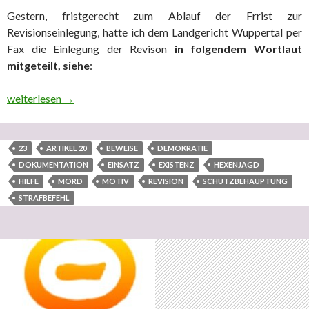
Gestern, fristgerecht zum Ablauf der Frrist zur
Revisionseinlegung, hatte ich dem Landgericht Wuppertal per
Fax die Einlegung der Revison
in folgendem Wortlaut
mitgeteilt, siehe
:
Gesondert darauf aufmerksam machend: 02. März 18 – Geschehni
weiterlesen
→
23
ARTIKEL 20
BEWEISE
DEMOKRATIE
DOKUMENTATION
EINSATZ
EXISTENZ
HEXENJAGD
HILFE
MORD
MOTIV
REVISION
SCHUTZBEHAUPTUNG
STRAFBEFEHL