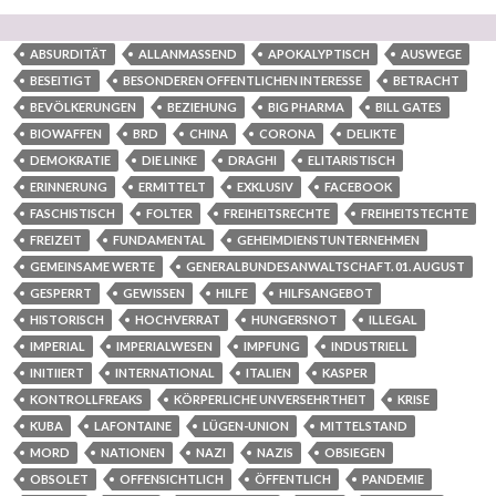
ABSURDITÄT
ALLANMASSEND
APOKALYPTISCH
AUSWEGE
BESEITIGT
BESONDEREN OFFENTLICHEN INTERESSE
BETRACHT
BEVÖLKERUNGEN
BEZIEHUNG
BIG PHARMA
BILL GATES
BIOWAFFEN
BRD
CHINA
CORONA
DELIKTE
DEMOKRATIE
DIE LINKE
DRAGHI
ELITARISTISCH
ERINNERUNG
ERMITTELT
EXKLUSIV
FACEBOOK
FASCHISTISCH
FOLTER
FREIHEITSRECHTE
FREIHEITSTECHTE
FREIZEIT
FUNDAMENTAL
GEHEIMDIENSTUNTERNEHMEN
GEMEINSAME WERTE
GENERALBUNDESANWALTSCHAFT. 01. AUGUST
GESPERRT
GEWISSEN
HILFE
HILFSANGEBOT
HISTORISCH
HOCHVERRAT
HUNGERSNOT
ILLEGAL
IMPERIAL
IMPERIALWESEN
IMPFUNG
INDUSTRIELL
INITIIERT
INTERNATIONAL
ITALIEN
KASPER
KONTROLLFREAKS
KÖRPERLICHE UNVERSEHRTHEIT
KRISE
KUBA
LAFONTAINE
LÜGEN-UNION
MITTELSTAND
MORD
NATIONEN
NAZI
NAZIS
OBSIEGEN
OBSOLET
OFFENSICHTLICH
ÖFFENTLICH
PANDEMIE