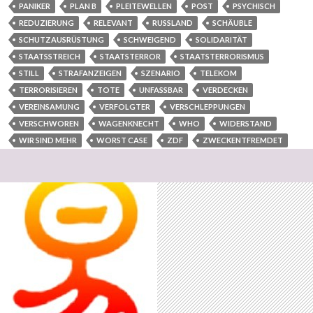
PANIKER
PLAN B
PLEITEWELLEN
POST
PSYCHISCH
REDUZIERUNG
RELEVANT
RUSSLAND
SCHÄUBLE
SCHUTZAUSRÜSTUNG
SCHWEIGEND
SOLIDARITÄT
STAATSSTREICH
STAATSTERROR
STAATSTERRORISMUS
STILL
STRAFANZEIGEN
SZENARIO
TELEKOM
TERRORISIEREN
TOTE
UNFASSBAR
VERDECKEN
VEREINSAMUNG
VERFOLGTER
VERSCHLEPPUNGEN
VERSCHWOREN
WAGENKNECHT
WHO
WIDERSTAND
WIR SIND MEHR
WORST CASE
ZDF
ZWECKENTFREMDET