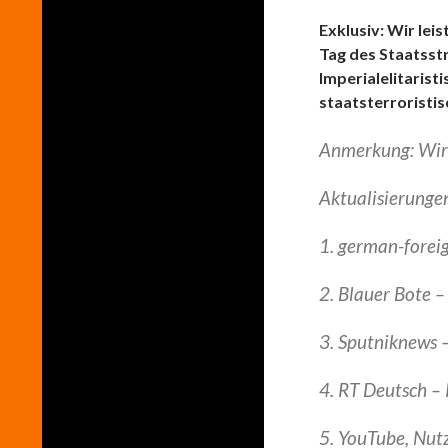
Exklusiv: Wir le
Tag des Staatsstr
Imperialelitarist
staatsterroristi
Anmerkung: Wird
Aktualisierunge
1. german-forei
2. Blauer Bote 
3. Sputniknews 
4. RT Deutsch – 
5. YouTube, Nutz