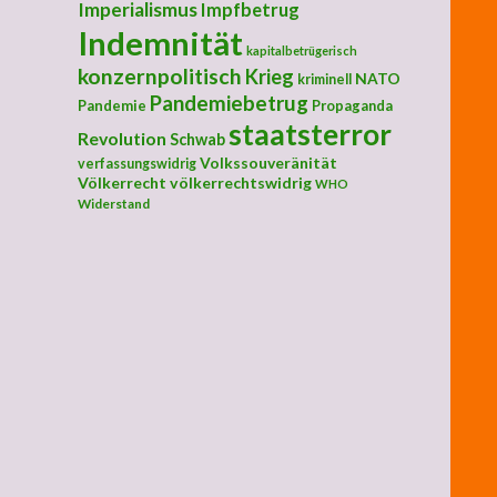
Imperialismus
Impfbetrug
Indemnität
kapitalbetrügerisch
konzernpolitisch
Krieg
NATO
kriminell
Pandemiebetrug
Pandemie
Propaganda
staatsterror
Revolution
Schwab
Volkssouveränität
verfassungswidrig
Völkerrecht
völkerrechtswidrig
WHO
Widerstand