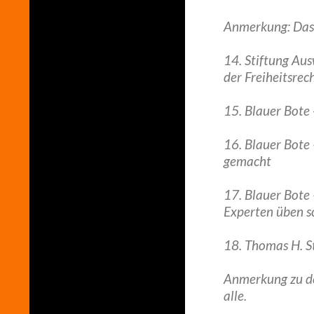
Anmerkung: Das 
14. Stiftung Au
der Freiheitsre
15. Blauer Bot
16. Blauer Bote
gemacht
17. Blauer Bote
Experten üben sc
18. Thomas H. St
Anmerkung zu de
alle.