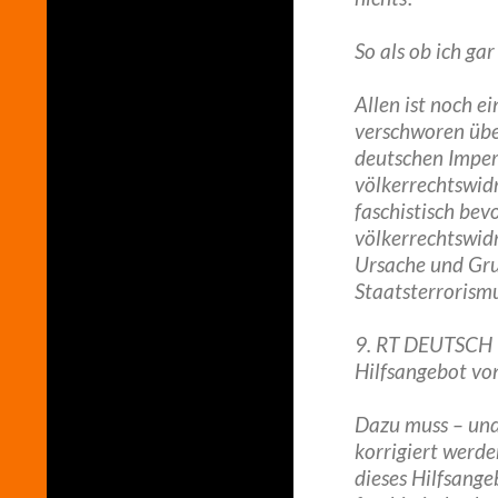
So als ob ich gar
Allen ist noch 
verschworen übe
deutschen Imper
völkerrechtswidr
faschistisch be
völkerrechtswidr
Ursache und Grun
Staatsterrorism
9. RT DEUTSCH –
Hilfsangebot vo
Dazu muss – und 
korrigiert werd
dieses Hilfsange