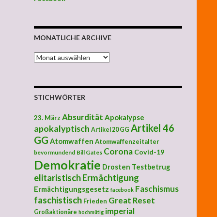
MONATLICHE ARCHIVE
MONATLICHE ARCHIVE
STICHWÖRTER
Absurdität
Apokalypse
23. März
Artikel 46
apokalyptisch
Artikel 20 GG
GG
Atomwaffen
Atomwaffenzeitalter
Corona
Covid-19
bevormundend
Bill Gates
Demokratie
Drosten Testbetrug
elitaristisch
Ermächtigung
Faschismus
Ermächtigungsgesetz
facebook
faschistisch
Great Reset
Frieden
imperial
Großaktionäre
hochmütig