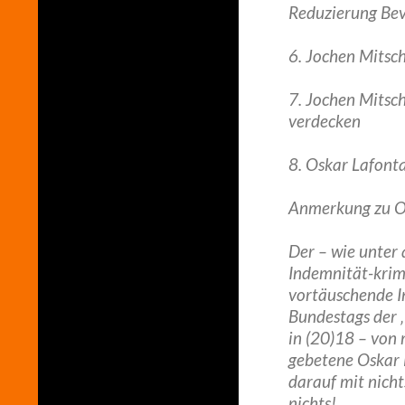
Reduzierung Be
6. Jochen Mitsc
7. Jochen Mitsc
verdecken
8. Oskar Lafont
Anmerkung zu O
Der – wie unter
Indemnität-krimi
vortäuschende In
Bundestags der ‚
in (20)18 – von 
gebetene Oskar 
darauf mit nicht
nichts!