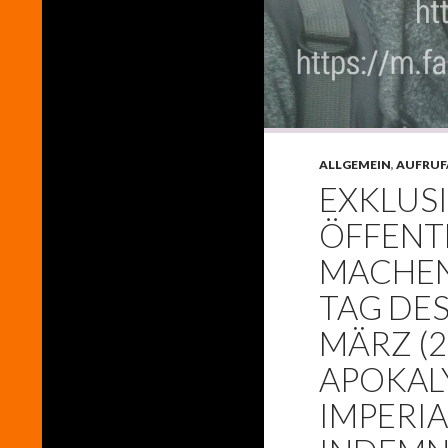
ALLGEMEIN
,
AUFRUF
EXKLUSI
ÖFFENT
MACHEN
TAG DES
MÄRZ (2
APOKAL
IMPERIA