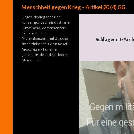
Suchen
Menschheit gegen Krieg – Artikel 20 (4) GG
Gegen ideologische und
konzernpolitische industrielle
klimatische, Waffenkonzern-
militärische und
Pharmakonzern-militärische,
Schlagwort-Archi
"medizinische" "Great Reset"-
Apokalypse – Für eine
gesunde Erde und zufriedene
Menschheit