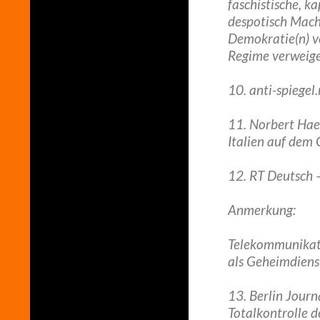
faschistische, k
despotisch Mach
Demokratie(n) v
Regime verweige
10. anti-spiegel
11. Norbert Hae
Italien auf dem
12. RT Deutsch 
Anmerkung:
Telekommunikati
als Geheimdien
13. Berlin Journ
Totalkontrolle d