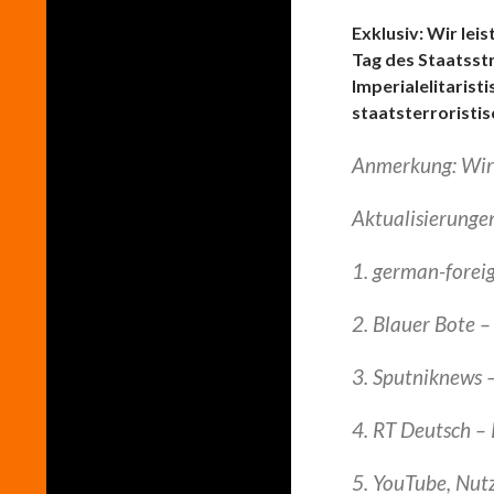
Exklusiv: Wir le
Tag des Staatsstr
Imperialelitarist
staatsterroristi
Anmerkung: Wird
Aktualisierunge
1. german-forei
2. Blauer Bote 
3. Sputniknews 
4. RT Deutsch – 
5. YouTube, Nutz