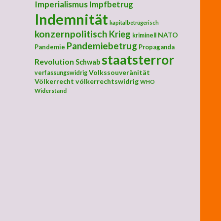
Imperialismus
Impfbetrug
Indemnität
kapitalbetrügerisch
konzernpolitisch
Krieg
NATO
kriminell
Pandemiebetrug
Pandemie
Propaganda
staatsterror
Revolution
Schwab
Volkssouveränität
verfassungswidrig
Völkerrecht
völkerrechtswidrig
WHO
Widerstand