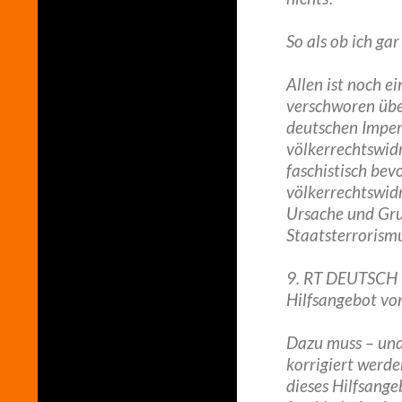
So als ob ich gar
Allen ist noch 
verschworen übe
deutschen Imper
völkerrechtswidr
faschistisch be
völkerrechtswidr
Ursache und Grun
Staatsterrorism
9. RT DEUTSCH –
Hilfsangebot vo
Dazu muss – und 
korrigiert werd
dieses Hilfsange