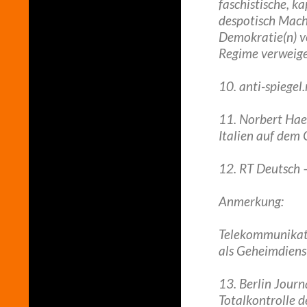
faschistische, k
despotisch Mach
Demokratie(n) v
Regime verweige
10. anti-spiegel
11. Norbert Hae
Italien auf dem
12. RT Deutsch 
Anmerkung:
Telekommunikati
als Geheimdien
13. Berlin Journ
Totalkontrolle d