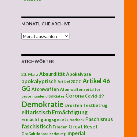
MONATLICHE ARCHIVE
MONATLICHE ARCHIVE
STICHWÖRTER
Absurdität
Apokalypse
23. März
Artikel 46
apokalyptisch
Artikel 20 GG
GG
Atomwaffen
Atomwaffenzeitalter
Corona
Covid-19
bevormundend
Bill Gates
Demokratie
Drosten Testbetrug
elitaristisch
Ermächtigung
Faschismus
Ermächtigungsgesetz
facebook
faschistisch
Great Reset
Frieden
imperial
Großaktionäre
hochmütig