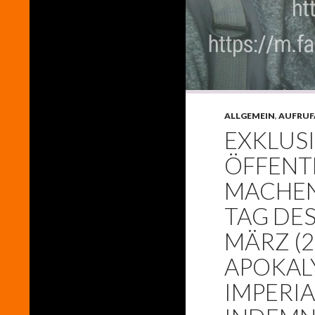
ALLGEMEIN
,
AUFRUF
EXKLUSI
ÖFFENT
MACHEN
TAG DES
MÄRZ (2
APOKAL
IMPERIA