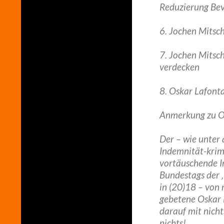
Reduzierung Be
6. Jochen Mitsc
7. Jochen Mitsc
verdecken
8. Oskar Lafont
Anmerkung zu O
Der – wie unter
Indemnität-krimi
vortäuschende In
Bundestags der ‚
in (20)18 – von 
gebetene Oskar 
darauf mit nicht
nichts!