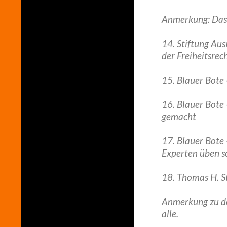
Anmerkung: Das 
14. Stiftung Au
der Freiheitsre
15. Blauer Bot
16. Blauer Bote
gemacht
17. Blauer Bote
Experten üben sc
18. Thomas H. St
Anmerkung zu de
alle.