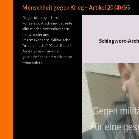
Suchen
Menschheit gegen Krieg – Artikel 20 (4) GG
Gegen ideologische und
konzernpolitische industrielle
klimatische, Waffenkonzern-
militärische und
Pharmakonzern-militärische,
Schlagwort-Arc
"medizinische" "Great Reset"-
Apokalypse – Für eine
gesunde Erde und zufriedene
Menschheit