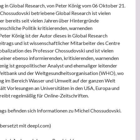
ag in Global Research, von Peter König vom 06 Oktober 21.
Chossudovski betriebene Global Research ist vielen
er bereits seit vielen Jahren über Hintergründe
nschliche Politik kritisierenden, warnenden
Peter König ist der Autor dieses in Global Research
eitrags und ist wissenschaftlicher Mitarbeiter des Centre
obalization des Professor Chossudovski und ist vielen
einer ebenso informierenden, kritisierenden, warnenden
enig ist geopolitischer Analyst und ehemaliger leitender
eltbank und der Weltgesundheitsorganisation (WHO), wo
ang im Bereich Wasser und Umwelt auf der ganzen Welt
 hält Vorlesungen an Universitäten in den USA, Europa und
reibt regelmäßig für Online-Zeitschriften.
ags befinden sich Informationen zu Michel Chossudovski.
bersetzt mit deepl.com)