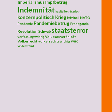
Imperialismus
Impfbetrug
Indemnität
kapitalbetrügerisch
konzernpolitisch
Krieg
NATO
kriminell
Pandemiebetrug
Pandemie
Propaganda
dovski: Fehlender Virusbeweis – Größter Betrug in der Geschichte
staatsterror
Revolution
Schwab
Volkssouveränität
verfassungswidrig
Völkerrecht
völkerrechtswidrig
WHO
Widerstand