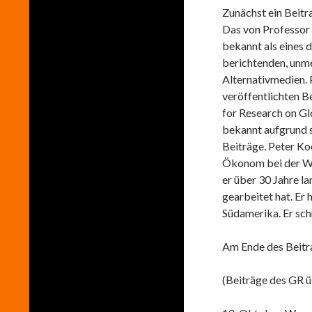
Zunächst ein Beitr
Das von Professor 
bekannt als eines d
berichtenden, unme
Alternativmedien. 
veröffentlichten B
for Research on Gl
bekannt aufgrund s
Beiträge. Peter Ko
Ökonom bei der W
er über 30 Jahre l
gearbeitet hat. Er
Südamerika. Er sch
Am Ende des Beitr
(Beiträge des GR ü