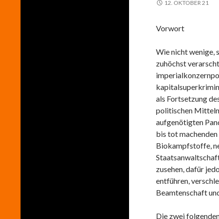
12. OKTOBER 21
Vorwort
Wie nicht wenige,
zuhöchst verarscht
imperialkonzernpoli
kapitalsuperkrimin
als Fortsetzung de
politischen Mittel
aufgenötigten Pand
bis tot machenden
Biokampfstoffe, n
Staatsanwaltschaft
zusehen, dafür jed
entführen, verschl
Beamtenschaft und
Die zwei folgenden