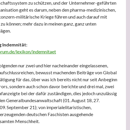
rschaftssystem zu schützen, und der Unternehmer-geführten
nisation geht es darum, neben den pharma-medizinischen,
onzern-militärische Kriege führen und auch darauf mit
 zu können; mehr dazu in meinen ganz, ganz unten
ägen.
g Indemnität:
orum.de/lexikon/indemnitaet
olgenden nur zwei und hier nacheinander eingelassenen,
aufschlussreichen, bewusst machenden Beiträge von Global
tigung für das, über was ich bereits nicht nur seit Anbeginn
ors, sondern auch schon davor berichte und drei mal, zwei
afanzeigte bei der dafür zuständigen, dies jedoch unzulässig
den Generalbundesanwaltschaft (01. August 18, 27.
9. September 21); von imperialelitaristischen,
erzeugenden deutschen Faschisten ausgehende
samten Menschheit.