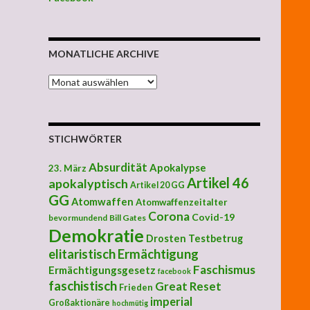
MONATLICHE ARCHIVE
MONATLICHE ARCHIVE
STICHWÖRTER
Absurdität
Apokalypse
23. März
Artikel 46
apokalyptisch
Artikel 20 GG
GG
Atomwaffen
Atomwaffenzeitalter
Corona
Covid-19
bevormundend
Bill Gates
Demokratie
Drosten Testbetrug
elitaristisch
Ermächtigung
Faschismus
Ermächtigungsgesetz
facebook
faschistisch
Great Reset
Frieden
imperial
Großaktionäre
hochmütig