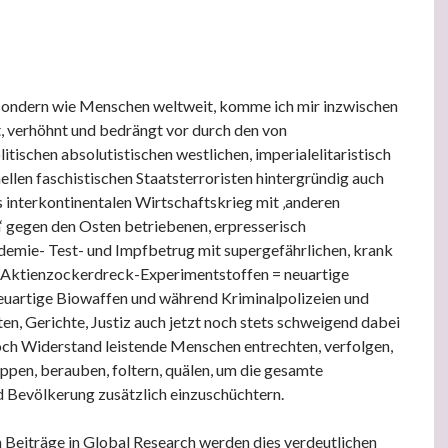
 sondern wie Menschen weltweit, komme ich mir inzwischen
, verhöhnt und bedrängt vor durch den von
tischen absolutistischen westlichen, imperialelitaristisch
ellen faschistischen Staatsterroristen hintergründig auch
s interkontinentalen Wirtschaftskrieg mit ‚anderen
n‘ gegen den Osten betriebenen, erpresserisch
emie- Test- und Impfbetrug mit supergefährlichen, krank
 Aktienzockerdreck-Experimentstoffen = neuartige
euartige Biowaffen und während Kriminalpolizeien und
en, Gerichte, Justiz auch jetzt noch stets schweigend dabei
och Widerstand leistende Menschen entrechten, verfolgen,
eppen, berauben, foltern, quälen, um die gesamte
 Bevölkerung zusätzlich einzuschüchtern.
 Beiträge in Global Research werden dies verdeutlichen