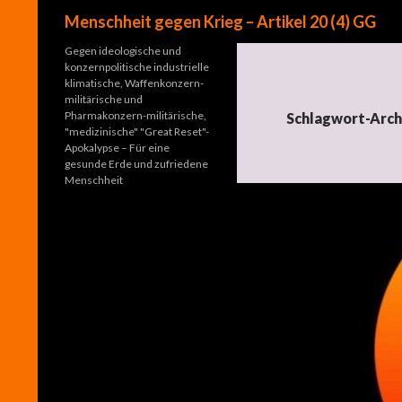
Suchen
Menschheit gegen Krieg – Artikel 20 (4) GG
Gegen ideologische und
konzernpolitische industrielle
klimatische, Waffenkonzern-
militärische und
Pharmakonzern-militärische,
Schlagwort-Arch
"medizinische" "Great Reset"-
Apokalypse – Für eine
gesunde Erde und zufriedene
Menschheit