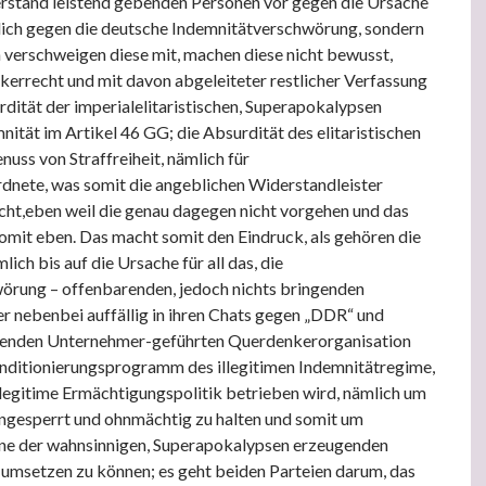
derstand leistend gebenden Personen vor gegen die Ursache
ämlich gegen die deutsche Indemnitätverschwörung, sondern
n verschweigen diese mit, machen diese nicht bewusst,
lkerrecht und mit davon abgeleiteter restlicher Verfassung
rdität der imperialelitaristischen, Superapokalypsen
ität im Artikel 46 GG; die Absurdität des elitaristischen
uss von Straffreiheit, nämlich für
nete, was somit die angeblichen Widerstandleister
ht,eben weil die genau dagegen nicht vorgehen und das
somit eben. Das macht somit den Eindruck, als gehören die
lich bis auf die Ursache für all das, die
örung – offenbarenden, jedoch nichts bringenden
 nebenbei auffällig in ihren Chats gegen „DDR“ und
ssenden Unternehmer-geführten Querdenkerorganisation
nditionierungsprogramm des illegitimen Indemnitätregime,
llegitime Ermächtigungspolitik betrieben wird, nämlich um
ngesperrt und ohnmächtig zu halten und somit um
ne der wahnsinnigen, Superapokalypsen erzeugenden
 umsetzen zu können; es geht beiden Parteien darum, das