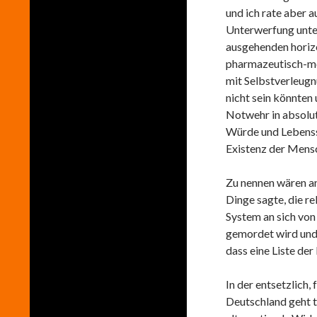
und ich rate aber 
Unterwerfung unte
ausgehenden horiz
pharmazeutisch-me
mit Selbstverleugn
nicht sein könnten 
Notwehr in absolut
Würde und Lebenss
Existenz der Mensc
Zu nennen wären an 
Dinge sagte, die re
System an sich von
gemordet wird und
dass eine Liste der
In der entsetzlich
Deutschland geht t