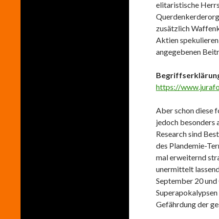
elitaristische Her
Querdenkerderorga
zusätzlich Waffenk
Aktien spekulieren
angegebenen Beitr
Begriffserklärun
https://www.juraf
Aber schon diese f
jedoch besonders 
Research sind Bestä
des Plandemie-Terr
mal erweiternd str
unermittelt lassen
September 20 und 0
Superapokalypsen 
Gefährdung der ge