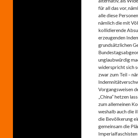
alternativ, als Wi
für all das vor, n
alle diese Persone
nämlich die mit Vö
kollidierende Absu
erzeugenden Indemn
grundsätzlichen Gen
Bundestagsabgeord
unglaubwürdig mac
widerspricht sich 
zwar zum Teil – näm
Indemnitätverschw
Vorgangsweisen der
„China“ hetzen la
zum allemeinen Ko
weshalb auch die i
die Bevölkerung ei
gemeinsam die Plä
Imperialfaschisten