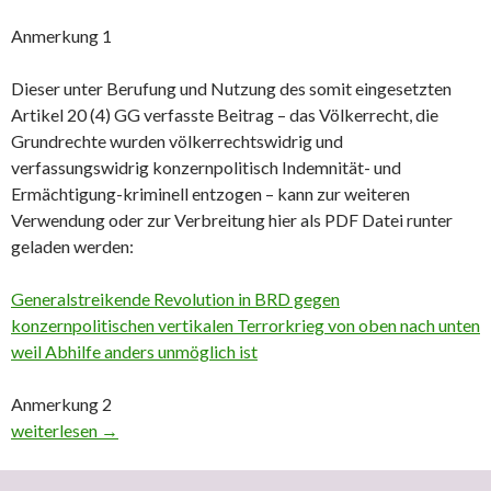
Anmerkung 1
Dieser unter Berufung und Nutzung des somit eingesetzten
Artikel 20 (4) GG verfasste Beitrag – das Völkerrecht, die
Grundrechte wurden völkerrechtswidrig und
verfassungswidrig konzernpolitisch Indemnität- und
Ermächtigung-kriminell entzogen – kann zur weiteren
Verwendung oder zur Verbreitung hier als PDF Datei runter
geladen werden:
Generalstreikende Revolution in BRD gegen
konzernpolitischen vertikalen Terrorkrieg von oben nach unten
weil Abhilfe anders unmöglich ist
Anmerkung 2
Generalstreikende Revolution in BRD gegen konzernpolitischen v
weiterlesen
→