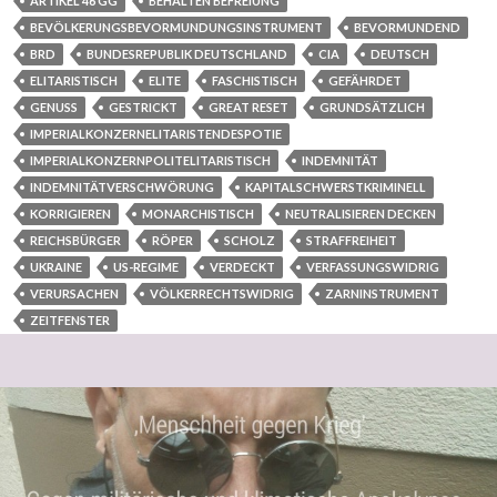
ARTIKEL 46 GG
BEHALTEN BEFREIUNG
BEVÖLKERUNGSBEVORMUNDUNGSINSTRUMENT
BEVORMUNDEND
BRD
BUNDESREPUBLIK DEUTSCHLAND
CIA
DEUTSCH
ELITARISTISCH
ELITE
FASCHISTISCH
GEFÄHRDET
GENUSS
GESTRICKT
GREAT RESET
GRUNDSÄTZLICH
IMPERIALKONZERNELITARISTENDESPOTIE
IMPERIALKONZERNPOLITELITARISTISCH
INDEMNITÄT
INDEMNITÄTVERSCHWÖRUNG
KAPITALSCHWERSTKRIMINELL
KORRIGIEREN
MONARCHISTISCH
NEUTRALISIEREN DECKEN
REICHSBÜRGER
RÖPER
SCHOLZ
STRAFFREIHEIT
UKRAINE
US-REGIME
VERDECKT
VERFASSUNGSWIDRIG
VERURSACHEN
VÖLKERRECHTSWIDRIG
ZARNINSTRUMENT
ZEITFENSTER