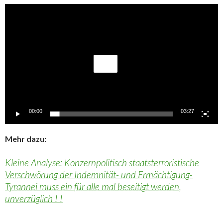
Video-
Player
00:00
03:27
Mehr dazu:
Kleine Analyse: Konzernpolitisch staatsterroristische
Verschwörung der Indemnität- und Ermächtigung-
Tyrannei muss ein für alle mal beseitigt werden,
unverzüglich ! !