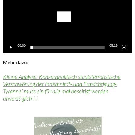
00:00
05:19
Mehr dazu:
Kleine Analyse: Konzernpolitisch staatsterroristische
Verschwörung der Indemnität- und Ermächtigung-
Tyrannei muss ein für alle mal beseitigt werden,
unverzüglich ! !