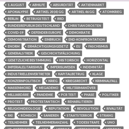
1. AUGUST
ABHILFE
ABSURDITÄT
AKTIENMARKT
APOKALYPSE
ARTIKEL 20 (4) GG
ARTIKEL 46 GG
ATOMKRIEG
BERLIN
BETRUGSTEST
BRD
BUNDESREPUBLIK DEUTSCHLAND
CHRISTIAN DROSTEN
COVID-19
DEFENDER EUROPE
DEMOKRATIE
DEMONSTRATION
EINBRUCH
END-KONFRONTATION
ENORM
ERMÄCHTIGUNGSGESETZ
EU
FASCHISMUS
GENERALSTREIK
GESCHICHTSFÄLSCHUNG
GESETZLICHE BESTIMMUNG
HISTORISCH
HORIZONTAL
IMPERIALELITARISMUS
IMPERISLWESEN
INDEMNITÄT
INDUSTRIELLENVERTRETER
KAPITALBETRUG
KLAGE
KONZERNPOLITISCH
KRIEG
KRIEGSRECHT
KRIMINALFALL
MASSENMORD
MEGADEMO
MILITÄRMANÖVER
MILLIARDÄRE
PANDEMIE
PCR TEST
PHASE
POLITIKER
PROTEST
PROTESTANTISCH
REHABILITIEREN
RELIGIONIDEOLOGIE
REPUTATION
REVOLUTION
RIVALITÄT
RKI
RÖMISCH
SANIEREN
STAATSTERROR
STRANG
TEILNEHMER
TEILNEHMERANZAHL
TODESSTRAFE
UNO