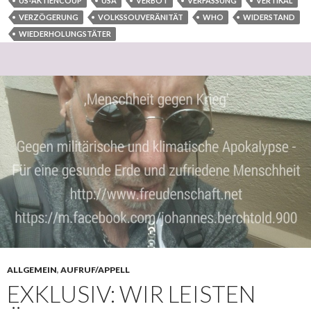
US-AKTIENCOUP
USA
VERBOT
VERFASSUNG
VERTIKAL
VERZÖGERUNG
VOLKSSOUVERÄNITÄT
WHO
WIDERSTAND
WIEDERHOLUNGSTÄTER
ALLGEMEIN
,
AUFRUF/APPELL
EXKLUSIV: WIR LEISTEN