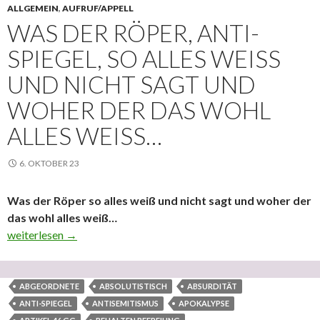
ALLGEMEIN
,
AUFRUF/APPELL
WAS DER RÖPER, ANTI-
SPIEGEL, SO ALLES WEISS U
ND NICHT SAGT UND W
OHER DER DAS WOHL A
LLES WEISS…
6. OKTOBER 23
Was der Röper so alles weiß und nicht sagt und woher der
das wohl alles weiß…
Was der Röper, Anti-Spiegel, so alles weiß und nicht sagt und wo
weiterlesen
→
ABGEORDNETE
ABSOLUTISTISCH
ABSURDITÄT
ANTI-SPIEGEL
ANTISEMITISMUS
APOKALYPSE