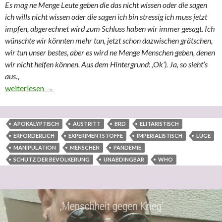
Es mag ne Menge Leute geben die das nicht wissen oder die sagen
ich wills nicht wissen oder die sagen ich bin stressig ich muss jetzt
impfen, abgerechnet wird zum Schluss haben wir immer gesagt. Ich
wünschte wir könnten mehr tun, jetzt schon dazwischen grätschen,
wir tun unser bestes, aber es wird ne Menge Menschen geben, denen
wir nicht helfen können. Aus dem Hintergrund: ‚Ok‘). Ja, so sieht’s
aus.
‚
23. Juli 21 Unverzüglicher Austritt der BRD aus der WHO unabd
weiterlesen
→
APOKALYPTISCH
AUSTRITT
BRD
ELITARISTISCH
ERFORDERLICH
EXPERIMENTSTOFFE
IMPERIALISTISCH
LÜGE
MANIPULATION
MENSCHEN
PANDEMIE
SCHUTZ DER BEVÖLKERUNG
UNABDINGBAR
WHO