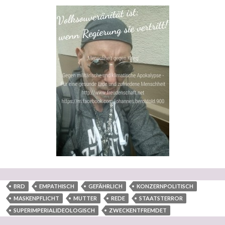
BRD
EMPATHISCH
GEFÄHRLICH
KONZERNPOLITISCH
MASKENPFLICHT
MUTTER
REDE
STAATSTERROR
SUPERIMPERIALIDEOLOGISCH
ZWECKENTFREMDET