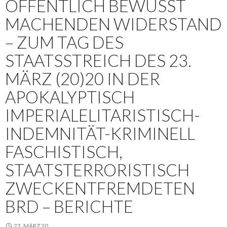
ÖFFENTLICH BEWUSST
MACHENDEN WIDERSTAND
– ZUM TAG DES
STAATSSTREICH DES 23.
MÄRZ (20)20 IN DER
APOKALYPTISCH
IMPERIALELITARISTISCH-
INDEMNITÄT-KRIMINELL
FASCHISTISCH,
STAATSTERRORISTISCH
ZWECKENTFREMDETEN
BRD – BERICHTE
23. MÄRZ 20