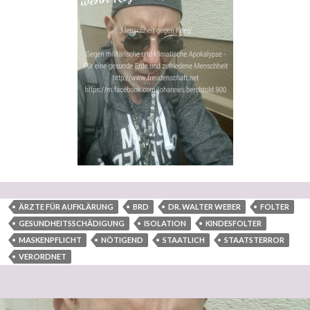
ÄRZTE FÜR AUFKLÄRUNG
BRD
DR. WALTER WEBER
FOLTER
GESUNDHEITSSCHÄDIGUNG
ISOLATION
KINDESFOLTER
MASKENPFLICHT
NÖTIGEND
STAATLICH
STAATSTERROR
VERORDNET