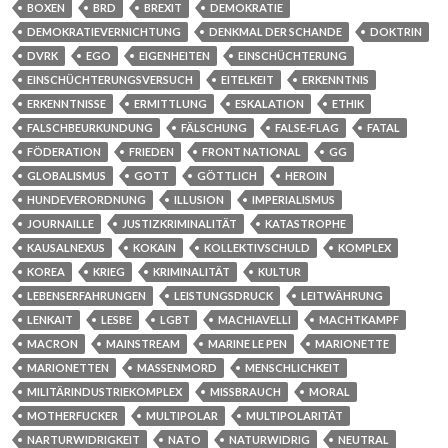
BOXEN
BRD
BREXIT
DEMOKRATIE
DEMOKRATIEVERNICHTUNG
DENKMAL DER SCHANDE
DOKTRIN
DVRK
EGO
EIGENHEITEN
EINSCHÜCHTERUNG
EINSCHÜCHTERUNGSVERSUCH
EITELKEIT
ERKENNTNIS
ERKENNTNISSE
ERMITTLUNG
ESKALATION
ETHIK
FALSCHBEURKUNDUNG
FÄLSCHUNG
FALSE-FLAG
FATAL
FÖDERATION
FRIEDEN
FRONT NATIONAL
GG
GLOBALISMUS
GOTT
GÖTTLICH
HEROIN
HUNDEVERORDNUNG
ILLUSION
IMPERIALISMUS
JOURNAILLE
JUSTIZKRIMINALITÄT
KATASTROPHE
KAUSALNEXUS
KOKAIN
KOLLEKTIVSCHULD
KOMPLEX
KOREA
KRIEG
KRIMINALITÄT
KULTUR
LEBENSERFAHRUNGEN
LEISTUNGSDRUCK
LEITWÄHRUNG
LENKAIT
LESBE
LGBT
MACHIAVELLI
MACHTKAMPF
MACRON
MAINSTREAM
MARINE LE PEN
MARIONETTE
MARIONETTEN
MASSENMORD
MENSCHLICHKEIT
MILITÄRINDUSTRIEKOMPLEX
MISSBRAUCH
MORAL
MOTHERFUCKER
MULTIPOLAR
MULTIPOLARITÄT
NARTURWIDRIGKEIT
NATO
NATURWIDRIG
NEUTRAL