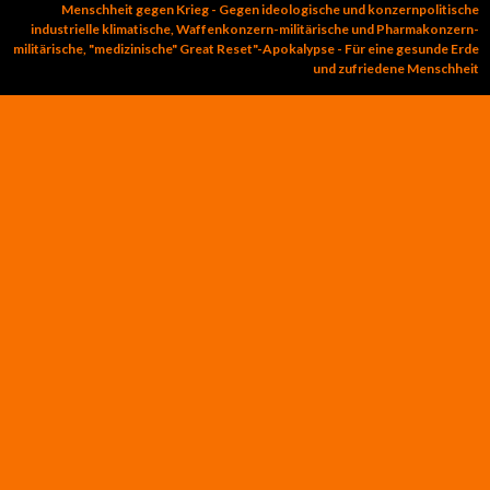
Menschheit gegen Krieg - Gegen ideologische und konzernpolitische
industrielle klimatische, Waffenkonzern-militärische und Pharmakonzern-
militärische, "medizinische" Great Reset"-Apokalypse - Für eine gesunde Erde
und zufriedene Menschheit