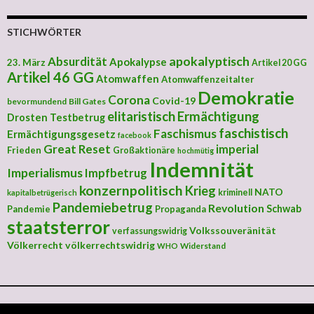
STICHWÖRTER
apokalyptisch
Absurdität
Apokalypse
23. März
Artikel 20 GG
Artikel 46 GG
Atomwaffen
Atomwaffenzeitalter
Demokratie
Corona
Covid-19
bevormundend
Bill Gates
elitaristisch
Ermächtigung
Drosten Testbetrug
faschistisch
Faschismus
Ermächtigungsgesetz
facebook
Great Reset
imperial
Frieden
Großaktionäre
hochmütig
Indemnität
Imperialismus
Impfbetrug
konzernpolitisch
Krieg
NATO
kriminell
kapitalbetrügerisch
Pandemiebetrug
Revolution
Schwab
Pandemie
Propaganda
staatsterror
Volkssouveränität
verfassungswidrig
Völkerrecht
völkerrechtswidrig
Widerstand
WHO