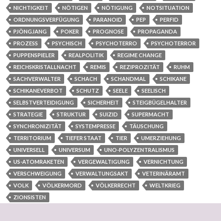
NICHTIGKEIT
NÖTIGEN
NÖTIGUNG
NOTSITUATION
ORDNUNGSVERFÜGUNG
PARANOID
PEP
PERFID
PJÖNGJANG
POKER
PROGNOSE
PROPAGANDA
PROZESS
PSYCHISCH
PSYCHOTERRO
PSYCHOTERROR
PUPPENSPIELER
REALPOLITIK
REGIME CHANGE
REICHSKRISTALLNACHT
REMIS
REZIPROZITÄT
RUHM
SACHVERWALTER
SCHACH
SCHANDMAL
SCHIKANE
SCHIKANEVERBOT
SCHUTZ
SEELE
SEELISCH
SELBSTVERTEIDIGUNG
SICHERHEIT
STEIGBÜGELHALTER
STRATEGIE
STRUKTUR
SUIZID
SUPERMACHT
SYNCHRONIZITÄT
SYSTEMPRESSE
TÄUSCHUNG
TERRITORIUM
TIEFER STAAT
TIER
UMERZIEHUNG
UNIVERSELL
UNIVERSUM
UNO-POLYZENTRALISMUS
US-ATOMRAKETEN
VERGEWALTIGUNG
VERNICHTUNG
VERSCHWEIGUNG
VERWALTUNGSAKT
VETERINÄRAMT
VOLK
VÖLKERMORD
VÖLKERRECHT
WELTKRIEG
ZIONSISTEN