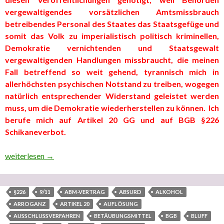
vergewaltigendes vorsätzlichen Amtsmissbrauch
betreibendes Personal des Staates das Staatsgefüge und
somit das Volk zu imperialistisch politisch kriminellen,
Demokratie vernichtenden und Staatsgewalt
vergewaltigenden Handlungen missbraucht, die meinen
Fall betreffend so weit gehend, tyrannisch mich in
allerhöchsten psychischen Notstand zu treiben, wogegen
natürlich entsprechender Widerstand geleistet werden
muss, um die Demokratie wiederherstellen zu können. Ich
berufe mich auf Artikel 20 GG und auf BGB §226
Schikaneverbot.
Teil 4 “In ‘eigener’ Sache” (dritter ausgelagerter Teilbereich
weiterlesen
→
§226
9/11
ABM-VERTRAG
ABSURD
ALKOHOL
ARROGANZ
ARTIKEL 20
AUFLÖSUNG
AUSSCHLUSSVERFAHREN
BETÄUBUNGSMITTEL
BGB
BLUFF