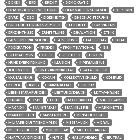
BOXEN
BRD
BREXIT
DEMOKRATIE
DEMOKRATIEVERNICHTUNG
DENKMAL DER SCHANDE
DOKTRIN
DVRK
EGO
EIGENHEITEN
EINSCHÜCHTERUNG
EINSCHÜCHTERUNGSVERSUCH
EITELKEIT
ERKENNTNIS
ERKENNTNISSE
ERMITTLUNG
ESKALATION
ETHIK
FALSCHBEURKUNDUNG
FÄLSCHUNG
FALSE-FLAG
FATAL
FÖDERATION
FRIEDEN
FRONT NATIONAL
GG
GLOBALISMUS
GOTT
GÖTTLICH
HEROIN
HUNDEVERORDNUNG
ILLUSION
IMPERIALISMUS
JOURNAILLE
JUSTIZKRIMINALITÄT
KATASTROPHE
KAUSALNEXUS
KOKAIN
KOLLEKTIVSCHULD
KOMPLEX
KOREA
KRIEG
KRIMINALITÄT
KULTUR
LEBENSERFAHRUNGEN
LEISTUNGSDRUCK
LEITWÄHRUNG
LENKAIT
LESBE
LGBT
MACHIAVELLI
MACHTKAMPF
MACRON
MAINSTREAM
MARINE LE PEN
MARIONETTE
MARIONETTEN
MASSENMORD
MENSCHLICHKEIT
MILITÄRINDUSTRIEKOMPLEX
MISSBRAUCH
MORAL
MOTHERFUCKER
MULTIPOLAR
MULTIPOLARITÄT
NARTURWIDRIGKEIT
NATO
NATURWIDRIG
NEUTRAL