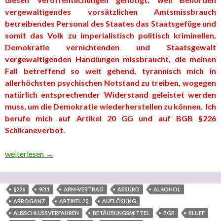
vergewaltigendes vorsätzlichen Amtsmissbrauch
betreibendes Personal des Staates das Staatsgefüge und
somit das Volk zu imperialistisch politisch kriminellen,
Demokratie vernichtenden und Staatsgewalt
vergewaltigenden Handlungen missbraucht, die meinen
Fall betreffend so weit gehend, tyrannisch mich in
allerhöchsten psychischen Notstand zu treiben, wogegen
natürlich entsprechender Widerstand geleistet werden
muss, um die Demokratie wiederherstellen zu können. Ich
berufe mich auf Artikel 20 GG und auf BGB §226
Schikaneverbot.
Teil 4 “In ‘eigener’ Sache” (dritter ausgelagerter Teilbereich
weiterlesen
→
§226
9/11
ABM-VERTRAG
ABSURD
ALKOHOL
ARROGANZ
ARTIKEL 20
AUFLÖSUNG
AUSSCHLUSSVERFAHREN
BETÄUBUNGSMITTEL
BGB
BLUFF