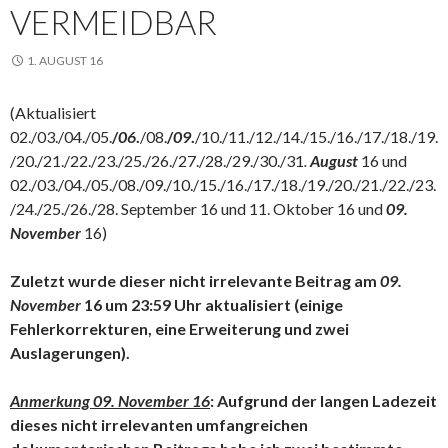
VERMEIDBAR
1. AUGUST 16
(Aktualisiert
02./03./04./05.
/
06
.
/08.
/
09
.
/10./11./12./14./15./16./17./18./19.
/20./21./22./23./25./26./27./28./29./30./31
.
August
16 und
02./03./04./05./08./09./10./15./16./17./18./19./20./21./22./23.
/24./25./26./28. September 16 und 11. Oktober 16 und
09.
November
16)
Zuletzt wurde dieser nicht irrelevante Beitrag am
09.
November
16 um 23:59 Uhr aktualisiert (einige
Fehlerkorrekturen, eine Erweiterung und zwei
Auslagerungen).
Anmerkung 09. November 16
: Aufgrund der langen Ladezeit
dieses nicht irrelevanten umfangreichen