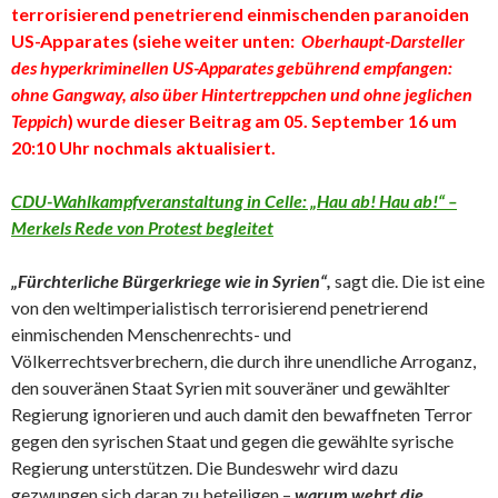
terrorisierend penetrierend einmischenden paranoiden
US-Apparates
(siehe weiter unten:
Oberhaupt-Darsteller
des hyperkriminellen US-Apparates gebührend empfangen:
ohne Gangway, also über Hintertreppchen und ohne jeglichen
Teppich
)
wurde dieser Beitrag am 05. September 16 um
20:10 Uhr nochmals aktualisiert.
CDU-Wahlkampfveranstaltung in Celle: „Hau ab! Hau ab!“ –
Merkels Rede von Protest begleitet
„Fürchterliche Bürgerkriege wie in Syrien“,
sagt die. Die ist eine
von den weltimperialistisch terrorisierend penetrierend
einmischenden Menschenrechts- und
Völkerrechtsverbrechern, die durch ihre unendliche Arroganz,
den souveränen Staat Syrien mit souveräner und gewählter
Regierung ignorieren und auch damit den bewaffneten Terror
gegen den syrischen Staat und gegen die gewählte syrische
Regierung unterstützen. Die Bundeswehr wird dazu
gezwungen sich daran zu beteiligen –
warum wehrt die