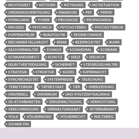
NICHTIGKEIT
NÖTIGEN
NÖTIGUNG
NOTSITUATION
ORDNUNGSVERFÜGUNG
PARANOID
PEP
PERFID
PJÖNGJANG
POKER
PROGNOSE
PROPAGANDA
PROZESS
PSYCHISCH
PSYCHOTERRO
PSYCHOTERROR
PUPPENSPIELER
REALPOLITIK
REGIME CHANGE
REICHSKRISTALLNACHT
REMIS
REZIPROZITÄT
RUHM
SACHVERWALTER
SCHACH
SCHANDMAL
SCHIKANE
SCHIKANEVERBOT
SCHUTZ
SEELE
SEELISCH
SELBSTVERTEIDIGUNG
SICHERHEIT
STEIGBÜGELHALTER
STRATEGIE
STRUKTUR
SUIZID
SUPERMACHT
SYNCHRONIZITÄT
SYSTEMPRESSE
TÄUSCHUNG
TERRITORIUM
TIEFER STAAT
TIER
UMERZIEHUNG
UNIVERSELL
UNIVERSUM
UNO-POLYZENTRALISMUS
US-ATOMRAKETEN
VERGEWALTIGUNG
VERNICHTUNG
VERSCHWEIGUNG
VERWALTUNGSAKT
VETERINÄRAMT
VOLK
VÖLKERMORD
VÖLKERRECHT
WELTKRIEG
ZIONSISTEN