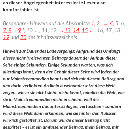
an dieser Angelegenheit interessierte Leser also
komfortabler ist.
Besonderer Hinweis auf die Abschnitte
1
,
2,
→ 4
,
5, 6,
7
,
8
, !
9
!,
10 ←, 11, 12,
→
13
,
14
,
15
←,
16,
17, 18,
19
und
23
des Inhaltsverzeichnis.
Hinweis zur Dauer des Ladevorgangs: Aufgrund des Umfangs
dieses nicht irrelevanten Beitrags dauert der Aufbau dieser
Seite einige Sekunden. Einige Sekunden warten, was sich
allerdings lohnt, denn der Gehalt dieser Seite wird jeden der
nur Mainstreammedien kennt und sich mit diesem Beitrag und
den darin verlinkten Artikeln auseinandersetzt diese Welt
zeigen, wie er sie nicht sieht, nicht kennt, nämlich die Welt, wie
sie in Mainstreammedien nicht erscheint, weil die
Mainstreammedien das unterschlagen, vertuschen – sondern
wird diese Welt dann erkennen, wie sie hinter den Kulissen
wirklich gestaltet ist. Darum wurde dieser Beitrag nicht
gesplittet – es ist ein umfassender Beitrag, mein Beitrag, mit