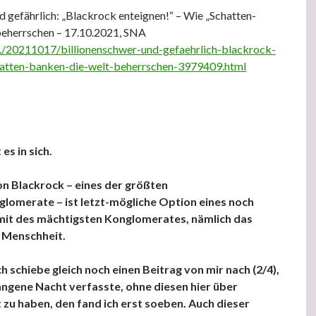
d gefährlich: „Blackrock enteignen!“ – Wie „Schatten-
beherrschen – 17.10.2021, SNA
e./20211017/billionenschwer-und-gefaehrlich-blackrock-
atten-banken-die-welt-beherrschen-3979409.html
es in sich.
on Blackrock – eines der größten
lomerate – ist letzt-mögliche Option eines noch
it des mächtigsten Konglomerates, nämlich das
 Menschheit.
h schiebe gleich noch einen Beitrag von mir nach (2/4),
angene Nacht verfasste, ohne diesen hier über
zu haben, den fand ich erst soeben. Auch dieser