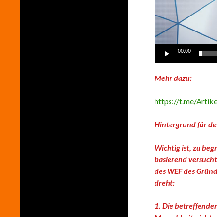
00:00
Mehr dazu:
https://t.me/Arti
Hintergrund für d
Wichtig ist, zu beg
basierend versuch
des WEF des Gründ
dreht:
1. Die betreffenden