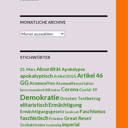
MONATLICHE ARCHIVE
MONATLICHE ARCHIVE
STICHWÖRTER
Absurdität
Apokalypse
23. März
Artikel 46
apokalyptisch
Artikel 20 GG
GG
Atomwaffen
Atomwaffenzeitalter
Corona
Covid-19
bevormundend
Bill Gates
Demokratie
Drosten Testbetrug
elitaristisch
Ermächtigung
Faschismus
Ermächtigungsgesetz
facebook
faschistisch
Great Reset
Frieden
imperial
Großaktionäre
hochmütig