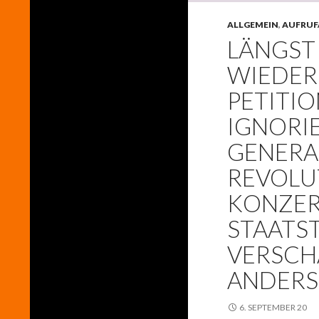
ALLGEMEIN
,
AUFRUF
LÄNGST
WIEDER
PETITI
IGNORIE
GENERA
REVOLU
KONZER
STAATS
VERSCHA
ANDERS
6. SEPTEMBER 20