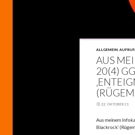
ALLGEMEIN
,
AUFRUF
AUS ME
20(4) G
‚ENTEI
(RÜGEM
22. OKTOBER 21
Aus meinem Infokan
Blackrock‘ (Rügem