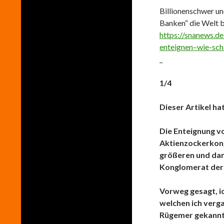
Billionenschwer un
Banken“ die Welt 
https://snanews.d
enteignen–wie-sch
_
1/4
Dieser Artikel hat 
Die Enteignung v
Aktienzockerkong
größeren und dam
Konglomerat der
Vorweg gesagt, ic
welchen ich verg
Rügemer gekannt 