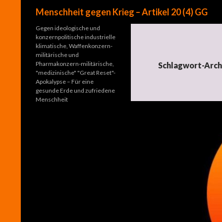
Suchen
Menschheit gegen Krieg – Artikel 20 (4) GG
Gegen ideologische und
konzernpolitische industrielle
klimatische, Waffenkonzern-
militärische und
Pharmakonzern-militärische,
Schlagwort-Arch
"medizinische" "Great Reset"-
Apokalypse – Für eine
gesunde Erde und zufriedene
Menschheit