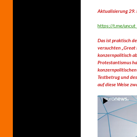
Aktualisierung 29
https://t.me/uncu
Das ist praktisch d
versuchten „Great
konzernpolitisch ab
Protestantismus han
konzernpolitische
Testbetrug und des
auf diese Weise zwa
Video-
Player