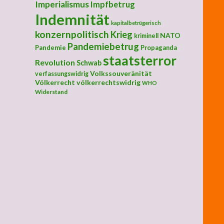
Imperialismus
Impfbetrug
Indemnität
kapitalbetrügerisch
konzernpolitisch
Krieg
NATO
kriminell
Pandemiebetrug
Pandemie
Propaganda
staatsterror
Revolution
Schwab
Volkssouveränität
verfassungswidrig
Völkerrecht
völkerrechtswidrig
WHO
Widerstand