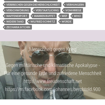
VERBRECHEN GEGEN DIE MENSCHLICHKEIT
VERHUNGERN
VERSCHWÖRUNG
VERSTAATLICHNG
VOM KRIEGE
WAFFENEXPORT
WARREN BUFFET
WEF
WHO
WIDERSTAND
WILFRIED SCHMITZ
WÜRDE
ZECHARIA SITCHIN