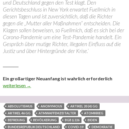
und Deutschland gegen den Test klagt. Den
Gerichtsbeschluss in New York erwartet Fuellmich in
diesen Tagen und ist zuversichtlich, daß die Richter
gegen die „Mutter aller Maßnahmen“ entscheiden. Die
Klagen sollen beweisen, so Fuellmich, daß es sich bei der
Corona-Pandemie um eine Test-Pandemie handelt. Ein
Gespräch über mutige Richter, illegalen Einfluss auf die
Justiz und über Hintergründe der Krise.‘
_________
Ein großartiger Neuanfang ist wahrlich erforderlich
Ein großartiger Neuanfang ist wahrlich erforderlich
weiterlesen
→
ABSOLUTISMUS
ANONYMOUS
ARTIKEL 20 (4) GG
ARTIKEL 46 GG
ATMWAFFEMZEITALTER
ATOMKRIEG
BEFREIUNG
BEVÖLKERUNG
BGB § 226
BIDEN
BUNDESREPUBLIK DEUTSCHLAND
COVID-19
DEMOKRATIE