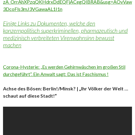
zA_OrrAhXPzqQKHdrxDdEQFjACegQIBRAB&usg=AOvVaw
3DcoFls3mJ3VGawaAL1I1n
Einige Links zu Dokumenten, welche den
konzernpolitisch superkriminellen, pharmazeutisch und
medizinisch verbreiteten Virenwahnsinn bewusst
machen
Corona-Hysterie: „Es werden Gehirnwäschen im großen Stil
durchgeführt“. Ein Anwalt sagt: Das ist Faschismus !
Achse des Bösen: Berlin!/Minsk? | „Ihr Völker der Welt …
schaut auf diese Stadt!“