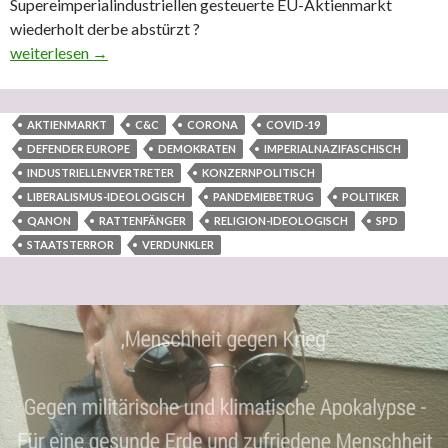
Supereimperialindustriellen gesteuerte EU-Aktienmarkt
wiederholt derbe abstürzt ?
Toll auf den Punkt gebracht: Qanon ist von den Rattenfängern
weiterlesen
→
AKTIENMARKT
C&C
CORONA
COVID-19
DEFENDER EUROPE
DEMOKRATEN
IMPERIALNAZIFASCHISCH
INDUSTRIELLENVERTRETER
KONZERNPOLITISCH
LIBERALISMUS-IDEOLOGISCH
PANDEMIEBETRUG
POLITIKER
QANON
RATTENFÄNGER
RELIGION-IDEOLOGISCH
SPD
STAATSTERROR
VERDUNKLER