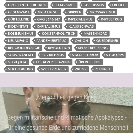
DROSTEN TESTBETRUG
ELITARISMUS
FASCHISMUS
FREIHEIT
GEGENWART
GREAT RESET
GRIPPEN
GROSSARTIGER
GÜRTELLINIE
GVG § 146/147
IMPERIALISMUS
IMPFBETRUG
INDEMNITÄT
KAPITALISMUS
KLAUS SCHWAB
KOMMUNISMUS
KONZERNPOLITISCH
MASSENMORD
NEUANFANG
PANDEMIEBETRUG
QANON
QUERDENKER
RELIGIONIDEOLIGIE
REVOLUTION
SELBSTBEFREIUNG
SOUVERÄNITÄT
SOZIALISMUS
STAATSTERROR
STGB § 226
STGB § 83 A.
TOTALVERSKLAVUNG
ÜBERLEBENDE
VERTEIDIGUNG
WEITERDENKER
ZRUMP
ZUKUNFT