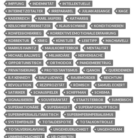
IMPFUNG
INDEMNITÄT
INTELLEKTUELLE
INTERNETZEITALTER
IRREPARABEL
JULIAN ASSANGE
KAGE
KAISERREICH
KARL JASPERS
KATHARSIS
KEILSCHRIFTÜBERSETZER
KLAUS SCHWAB
KONDITIONIEREN
KONFESSIONSKRIEG
KORREKTIVE EMOTIONALE ERFAHRUNG
KORREKTUR
KRIEG
KÜNSTLER
LESETIPP
MACHIAVELLI
MARKUS HAINTZ
MAULKORBTERROR
MENTALITÄT
MICHAEL BALLWEG
MILIARDÄRE
NERVENSACHE
OPPORTUNISTISCH
ORTHODOX
PANDEMIEBETRUG
PRIVATISIERUNG
PROTESTANTISMUS
QANON
QUERDENKEN
R. F. KENNEDY
RALF LUDWIG
RAUBMÖRDER
REICHTUM
REVOLUTION
REZIPROZITÄT
RÖMISCH
SAMUEL ECKERT
SATIRIKER
SCHAUSPIELER
SCHIFFMAN
SCHISMA
SIGNALISIEREN
SOUVERÄNITÄT
STAATSTERROR
SUMERISCH
SUPERAKTIONÄRE
SUPERANGST
SUPERAPOKALYPTISCH
SUPERIMPERIALELITARISTISCH
SUPERIMPERIMPERIALISMUS
SYSTEMFEHLER
TOTALDESPOTIE
TOTALKONTROLLE
TOTALVERSKLAVUNG
UNGEHEUERLICHKEIT
UNGEHORSAM
UNMENSCHLICHKEIT
UR-CHRISTEN