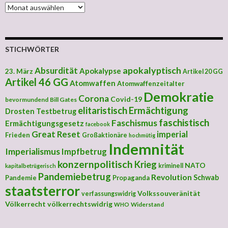
MONATLICHE ARCHIVE
STICHWÖRTER
apokalyptisch
Absurdität
Apokalypse
23. März
Artikel 20 GG
Artikel 46 GG
Atomwaffen
Atomwaffenzeitalter
Demokratie
Corona
Covid-19
bevormundend
Bill Gates
elitaristisch
Ermächtigung
Drosten Testbetrug
faschistisch
Faschismus
Ermächtigungsgesetz
facebook
Great Reset
imperial
Frieden
Großaktionäre
hochmütig
Indemnität
Imperialismus
Impfbetrug
konzernpolitisch
Krieg
NATO
kriminell
kapitalbetrügerisch
Pandemiebetrug
Revolution
Schwab
Pandemie
Propaganda
staatsterror
Volkssouveränität
verfassungswidrig
Völkerrecht
völkerrechtswidrig
Widerstand
WHO