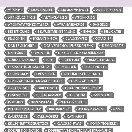
23. MÄRZ
ABARTIGKEIT
APOKALYPTISCH
ARTIKEL 146 GG
ARTIKEL 20(4) GG
ARTIKEL 46 GG
ATOMKRIEG
ATOMWAFFENZEITALTER
ATRAHASIS-EPOS
BARGELD
BESEITIGUNG
BEWUSSTSEINSSPRUNG
BHAKDI
BILL GATES
BILLIONEN
BYZANTINISCH
CLAUSEWITZ
COVID-19
DANTE ALIGHIERI
DAS VERSCHOLLENE BUCH ENKI
DEMOKRATIE
DER FÜRST
DESPOTIE
DIE GÖTTLICHE KOMMÖDIE
DURCHSCHAUBAR
EHRE
EIGENTUM
ERMÄCHTIGUNG
ERMÄCHTIGUNGSGESETZ
ERMORDEN
ERNST NOLTE
FREIMAURER
FREMD-GEN
GEHEIMGESELLSCHAFT
GENERALBUNDESANWALTSCHAFT
GENERALSTREIK
GREAT RESET
GRIECHISCH
HERKUNFTSFORSCHER
HEXENBULLE
HEXENHAMMER
ILLEGITIM
IMPFSTOFF
IMPFUNG
INDEMNITÄT
INTELLEKTUELLE
INTERNETZEITALTER
IRREPARABEL
JULIAN ASSANGE
KAGE
KAISERREICH
KARL JASPERS
KATHARSIS
KEILSCHRIFTÜBERSETZER
KLAUS SCHWAB
KONDITIONIEREN
KONFESSIONSKRIEG
KORREKTIVE EMOTIONALE ERFAHRUNG