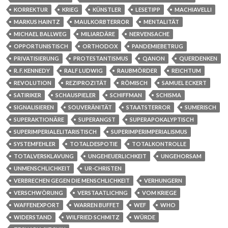
KORREKTUR
KRIEG
KÜNSTLER
LESETIPP
MACHIAVELLI
MARKUS HAINTZ
MAULKORBTERROR
MENTALITÄT
MICHAEL BALLWEG
MILIARDÄRE
NERVENSACHE
OPPORTUNISTISCH
ORTHODOX
PANDEMIEBETRUG
PRIVATISIERUNG
PROTESTANTISMUS
QANON
QUERDENKEN
R. F. KENNEDY
RALF LUDWIG
RAUBMÖRDER
REICHTUM
REVOLUTION
REZIPROZITÄT
RÖMISCH
SAMUEL ECKERT
SATIRIKER
SCHAUSPIELER
SCHIFFMAN
SCHISMA
SIGNALISIEREN
SOUVERÄNITÄT
STAATSTERROR
SUMERISCH
SUPERAKTIONÄRE
SUPERANGST
SUPERAPOKALYPTISCH
SUPERIMPERIALELITARISTISCH
SUPERIMPERIMPERIALISMUS
SYSTEMFEHLER
TOTALDESPOTIE
TOTALKONTROLLE
TOTALVERSKLAVUNG
UNGEHEUERLICHKEIT
UNGEHORSAM
UNMENSCHLICHKEIT
UR-CHRISTEN
VERBRECHEN GEGEN DIE MENSCHLICHKEIT
VERHUNGERN
VERSCHWÖRUNG
VERSTAATLICHNG
VOM KRIEGE
WAFFENEXPORT
WARREN BUFFET
WEF
WHO
WIDERSTAND
WILFRIED SCHMITZ
WÜRDE