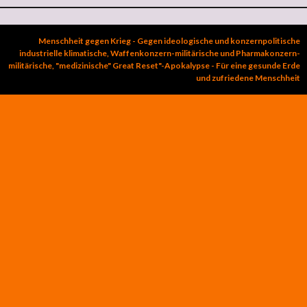
Menschheit gegen Krieg - Gegen ideologische und konzernpolitische
industrielle klimatische, Waffenkonzern-militärische und Pharmakonzern-
militärische, "medizinische" Great Reset"-Apokalypse - Für eine gesunde Erde
und zufriedene Menschheit