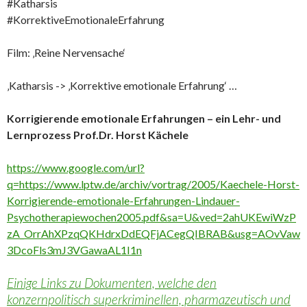
#Katharsis
#KorrektiveEmotionaleErfahrung
Film: ‚Reine Nervensache‘
‚Katharsis -> ‚Korrektive emotionale Erfahrung‘ …
Korrigierende emotionale Erfahrungen – ein Lehr- und
Lernprozess Prof.Dr. Horst Kächele
https://www.google.com/url?
q=https://www.lptw.de/archiv/vortrag/2005/Kaechele-Horst-
Korrigierende-emotionale-Erfahrungen-Lindauer-
Psychotherapiewochen2005.pdf&sa=U&ved=2ahUKEwiWzP
zA_OrrAhXPzqQKHdrxDdEQFjACegQIBRAB&usg=AOvVaw
3DcoFls3mJ3VGawaAL1I1n
Einige Links zu Dokumenten, welche den
konzernpolitisch superkriminellen, pharmazeutisch und