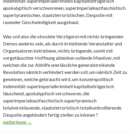
Indemnität-superimperialkriminell kapitalbetrügerisch
apokalyptisch verschworenen, superimperialnazifaschistisch
supertyrannischen, staatsterroristischen, Despotie mit
rasender Geschwindigkeit ausgebaut.
Was soll also die obsolete Verzögerei mit nichts bringenden
Demos anderes sein, als durch irreleitende Veranstalter und
Organisatoren betriebene, nichts bringende, somit mit
vorgetäuschter Hoffnung ablenken sollende Manöver, mit
welchen die zur Abhilfe unerlässliche generalstreikende
Revolution nämlich verhindert werden soll, um nämlich Zeit zu
gewinnen, welche gebraucht wird, um konzernpolitisch
Indemnität-superimperialkriminell kapitalbetrügerisch
täuschend, apokalyptisch verschworen, die
superimperialnazifaschistisch supertyrannisch
totalversklavende, staatsterroristisch totalkontrollierende
Despotie ungehindert fertig stellen zu können ?
Längst bewusst gemacht; wiederholt bestätigt: Demos, Petitionen
weiterlesen
→