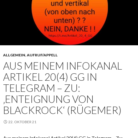
ALLGEMEIN
,
AUFRUF/APPELL
AUS MEINEM INFOKANAL
ARTIKEL 20(4) GG IN
TELEGRAM – ZU:
‚ENTEIGNUNG VON
BLACKROCK‘ (RÜGEMER)
22. OKTOBER 21
Aus meinem Infokanal Artikel 20(4) GG in Telegram – Zu: