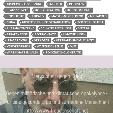
GRUNDVORAUSSETZUNG
IMPERIEN
INSOLVENZ
KLAUS SCHWAB
KONFÖDERATION
KONGLOMERATE
KORREKTUR
LUKRATIV
MASSENMORDTERROR
MILLIARDEN
MRNA
NICHTREGIERUNGSORGANISATION
PCR BETRUGSTEST
PHARMAKONZERNE
SCHWERSTBETRÜGER
SEITE 82
STRAFANZEIGE
TECHNOKRATIE
UMWERFUNGEN
UNATTRAKTIV
VERSIEGEN
VERTRAUENSMÖGLICHKEIT
VERWERFUNGEN
WAFFENKONZERNE
WEF
WIRTSCHAFTSRIVALEN
ZOCKERKONGLOMERATE