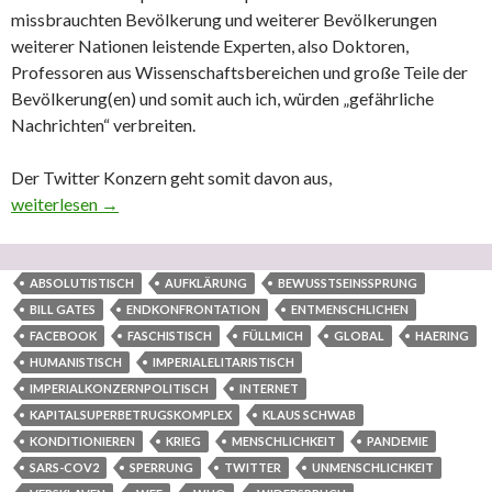
missbrauchten Bevölkerung und weiterer Bevölkerungen
weiterer Nationen leistende Experten, also Doktoren,
Professoren aus Wissenschaftsbereichen und große Teile der
Bevölkerung(en) und somit auch ich, würden „gefährliche
Nachrichten“ verbreiten.
Der Twitter Konzern geht somit davon aus,
Der irre leitenden Sperrung von 7 Tagen durch Twitter wird hierm
weiterlesen
→
ABSOLUTISTISCH
AUFKLÄRUNG
BEWUSSTSEINSSPRUNG
BILL GATES
ENDKONFRONTATION
ENTMENSCHLICHEN
FACEBOOK
FASCHISTISCH
FÜLLMICH
GLOBAL
HAERING
HUMANISTISCH
IMPERIALELITARISTISCH
IMPERIALKONZERNPOLITISCH
INTERNET
KAPITALSUPERBETRUGSKOMPLEX
KLAUS SCHWAB
KONDITIONIEREN
KRIEG
MENSCHLICHKEIT
PANDEMIE
SARS-COV2
SPERRUNG
TWITTER
UNMENSCHLICHKEIT