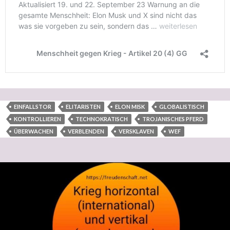
EINFALLSTOR
ELITARISTEN
ELON MISK
GLOBALISTISCH
KONTROLLIEREN
TECHNOKRATISCH
TROJANISCHES PFERD
ÜBERWACHEN
VERBLENDEN
VERSKLAVEN
WEF