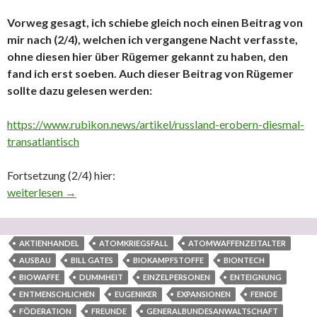
Vorweg gesagt, ich schiebe gleich noch einen Beitrag von
mir nach (2/4), welchen ich vergangene Nacht verfasste,
ohne diesen hier über Rügemer gekannt zu haben, den
fand ich erst soeben. Auch dieser Beitrag von Rügemer
sollte dazu gelesen werden:
https://www.rubikon.news/artikel/russland-erobern-diesmal-
transatlantisch
Fortsetzung (2/4) hier:
Aus meinem Infokanal Artikel 20(4) GG in Telegram – Zu: ‚Ente
weiterlesen
→
AKTIENHANDEL
ATOMKRIEGSFALL
ATOMWAFFENZEITALTER
AUSBAU
BILL GATES
BIOKAMPFSTOFFE
BIONTECH
BIOWAFFE
DUMMHEIT
EINZELPERSONEN
ENTEIGNUNG
ENTMENSCHLICHEN
EUGENIKER
EXPANSIONEN
FEINDE
FÖDERATION
FREUNDE
GENERALBUNDESANWALTSCHAFT