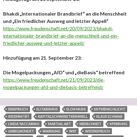
Bhakdi „Internationaler Brandbrief“ an die Menschheit
und „Ein friedlicher Ausweg und letzter Appell“
https://www.freudenschaft.net/20/09/2023/bhakdi-
internationaler-brandbrief-an-die-menschheit-und-ein-
friedlicher-ausweg-und-letzter-appell/
Hinzufügung am 21. September 23:
Die Mogelpackungen „AfD“ und „dieBasis“ betreffend
https://www.freudenschaft.net/21/09/2023/die-
mogelpackungen-afd-und-diebasis-betreffend/
EINSPRIUCH
ELITARISMUS
ELON MUSK
ENTMENSCHLICHT
INDEMNITÄT
KAPITALSCHWERSTKRIMINELL
KLAUS SCHWAB
LINDA YACCARINO
MARTIAL ART
MENSCHHEIT
SPERRUNG
UNBEGRÜNDET
WARNUNG
WEF
WIDERSPRUCH