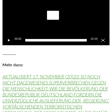
00:00
02:20
_________
Mehr dazu:
AKTUALISIERT 17. NOVEMBER (20)20: SO NOCH
NICHT DAGEWESENES SUPERVERBRECHEN GEGEN
DIE MENSCHLICHKEIT: WIR DIE BEVÖLKERUNG DER
BUNDESREPUBLIK DEUTSCHLAND FORDERN DIE
UNVERZÜGLICHE AUSLIEFERUNG DER „REGIERUNG“
VORTÄUSCHENDEN TERRORISTISCHEN