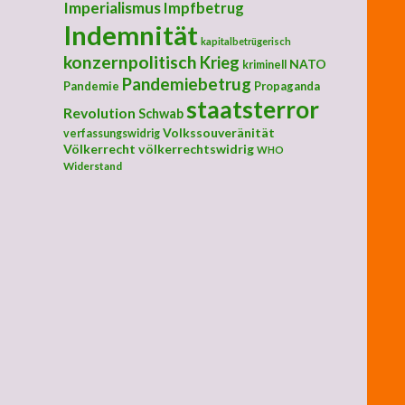
Imperialismus
Impfbetrug
Indemnität
kapitalbetrügerisch
konzernpolitisch
Krieg
NATO
kriminell
Pandemiebetrug
Pandemie
Propaganda
staatsterror
Revolution
Schwab
Volkssouveränität
verfassungswidrig
Völkerrecht
völkerrechtswidrig
WHO
Widerstand
nd letzter Appell“