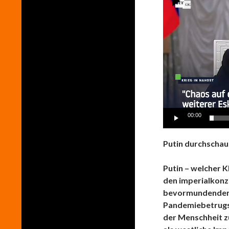
Player
00:00
Putin durchschaut
Putin – welcher 
den imperialkonze
bevormundenden
Pandemiebetrugsk
der Menschheit zu