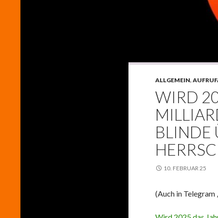
ALLGEMEIN
,
AUFRUF
WIRD 20
MILLIA
BLINDE 
HERRSC
10. FEBRUAR 25
(Auch in Telegram ‚
Wird 2025 das Jahr