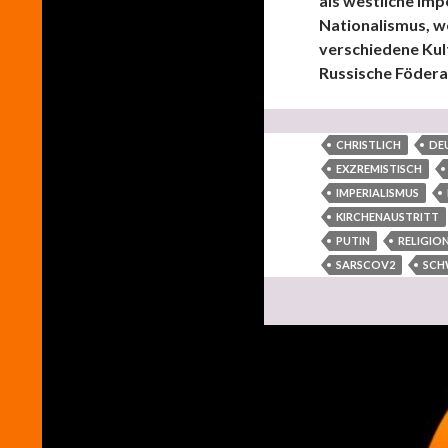
als westliche Imp
Nationalismus, we
verschiedene Kult
Russische Födera
CHRISTLICH
DE
EXZREMISTISCH
IMPERIALISMUS
KIRCHENAUSTRITT
PUTIN
RELIGIO
SARSCOV2
SCH