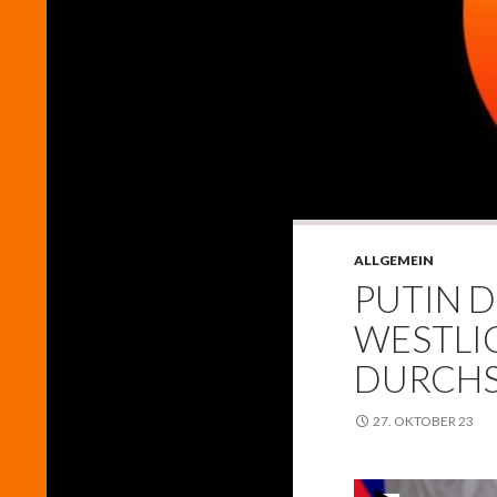
ALLGEMEIN
PUTIN 
WESTLIC
DURCH
27. OKTOBER 23
Video-