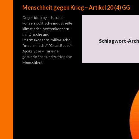
Suchen
Menschheit gegen Krieg – Artikel 20 (4) GG
Gegen ideologische und
konzernpolitische industrielle
klimatische, Waffenkonzern-
militärische und
Pharmakonzern-militärische,
Schlagwort-Arch
"medizinische" "Great Reset"-
Apokalypse – Für eine
gesunde Erde und zufriedene
Menschheit