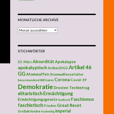
MONATLICHE ARCHIVE
MONATLICHE ARCHIVE
STICHWÖRTER
Absurdität
Apokalypse
23. März
Artikel 46
apokalyptisch
Artikel 20 GG
GG
Atomwaffen
Atomwaffenzeitalter
Corona
Covid-19
bevormundend
Bill Gates
Demokratie
Drosten Testbetrug
elitaristisch
Ermächtigung
Faschismus
Ermächtigungsgesetz
facebook
faschistisch
Great Reset
Frieden
imperial
Großaktionäre
hochmütig