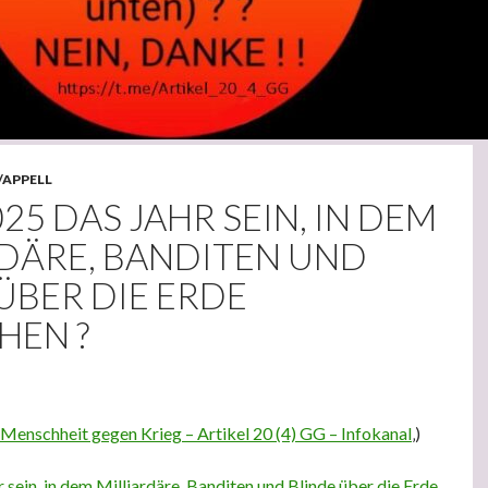
/APPELL
25 DAS JAHR SEIN, IN DEM
RDÄRE, BANDITEN UND
ÜBER DIE ERDE
HEN ?
Menschheit gegen Krieg – Artikel 20 (4) GG – Infokanal
‚)
 sein, in dem Milliardäre, Banditen und Blinde über die Erde