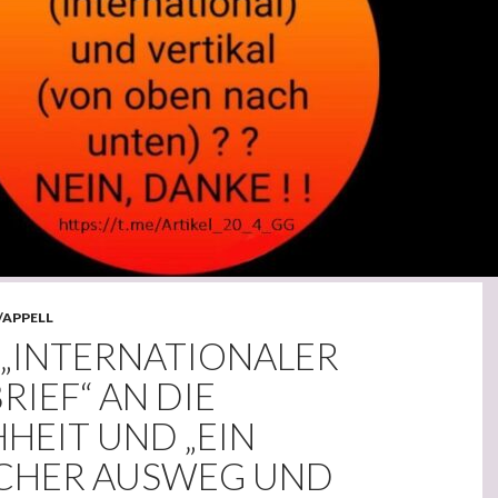
/APPELL
 „INTERNATIONALER
IEF“ AN DIE
HEIT UND „EIN
ICHER AUSWEG UND