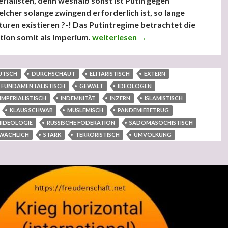
erialisten, denn weshalb sonst ist Putin gegen
lcher solange zwingend erforderlich ist, so lange
uren existieren ?-! Das Putintregime betrachtet die
tion somit als Imperium.
Putin durchschaut, westliche „Polit
weiterlesen
→
UTSCH
DURCHSCHAUT
ELITARISTISCH
EXTERN
FUNDAMENTALISTISCH
GEWALT
IDEOLOGEN
IMPERIALISTISCH
INDEMNITÄT
INZERN
ISLAMISTISCH
KLAUS SCHWAB
MUSLEMISCH
PANDEMIEBETRUG
NIDEOLOGIE
RUSSISCHE FÖDERATION
SADOMASOCHISTISCH
WÄCHLICH
STARK
TERRORISTISCH
UMVOLKUNG