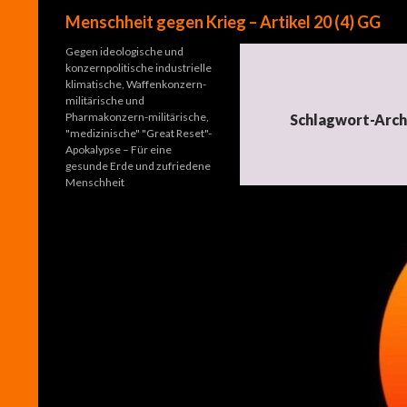
Suchen
Menschheit gegen Krieg – Artikel 20 (4) GG
Gegen ideologische und
konzernpolitische industrielle
klimatische, Waffenkonzern-
militärische und
Pharmakonzern-militärische,
Schlagwort-Arch
"medizinische" "Great Reset"-
Apokalypse – Für eine
gesunde Erde und zufriedene
Menschheit