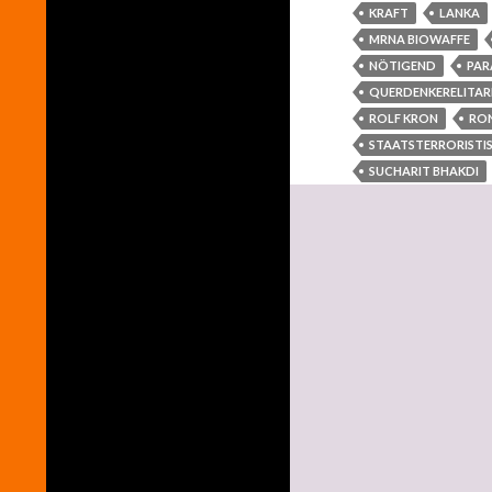
KRAFT
LANKA
MRNA BIOWAFFE
NÖTIGEND
PAR
QUERDENKERELITAR
ROLF KRON
RON
STAATSTERRORISTI
SUCHARIT BHAKDI