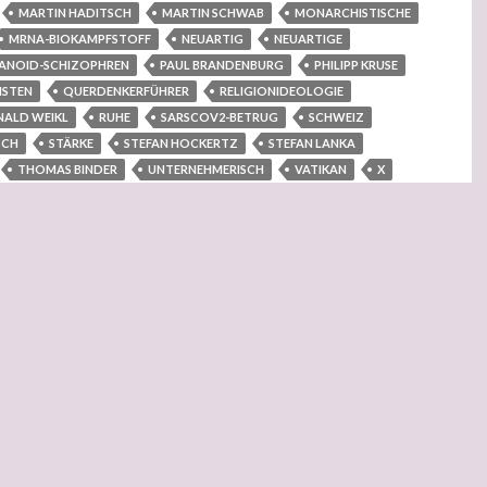
MARTIN HADITSCH
MARTIN SCHWAB
MONARCHISTISCHE
MRNA-BIOKAMPFSTOFF
NEUARTIG
NEUARTIGE
ANOID-SCHIZOPHREN
PAUL BRANDENBURG
PHILIPP KRUSE
ISTEN
QUERDENKERFÜHRER
RELIGIONIDEOLOGIE
ALD WEIKL
RUHE
SARSCOV2-BETRUG
SCHWEIZ
SCH
STÄRKE
STEFAN HOCKERTZ
STEFAN LANKA
THOMAS BINDER
UNTERNEHMERISCH
VATIKAN
X