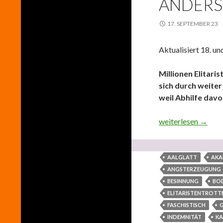
ANDERS
17. SEPTEMBER 23
Aktualisiert 18. u
Millionen Elitari
sich durch weite
weil Abhilfe davo
Millionen Elitaris
weiterlesen
→
AALGLATT
AKA
ANGSTERZEUGUNG
BESINNUNG
BO
ELITARISTENTROTT
FASCHISTISCH
G
INDEMNITÄT
KA