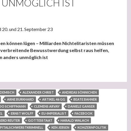
 UNMÖGLICH IST
nd 20. und 21. September 23
sten können lügen – Milliarden Nichtelitaristen müssen
r verbreitende Bewusstwerdung selbst raus helfen,
n anders unmöglich ist
ten können lügen – Milliarden Nichtelitaristen müssen sich durch 
DEMISCH
ALEXANDER CHRIST
ANDREAS SÖNNICHEN
ARNE BURKHARD
ARTIKEL 46 GG
BEATE BAHNER
DO SCHIFFMANN
CLEMENS ARVAY
DANIELE GANSER
EL
ERNST WOLFF
EU-IMPERIALIST
FACEBOOK
ERD REUTER
GOTTESSTAAT
HARALD WALACH
PITALSCHWERSTKRIMINELL
KEN JEBSEN
KONZERNPOLITIK