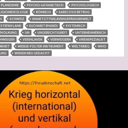
PLANDEMIE
PSYCHO-SATANISTISCH
PSYCHOLOGISCH
LIGIONIDEOLOGIE
RÖMISCH
SARSCOV2-BETRUG
N
SCHWEIZ
SMARTCITYSKLAVENGEFÄNGNISWELT
STEFAN LANK
SUCHARIT BHAKDI
SYSTEMISCH
MVOLKUNG
UN
UNGERECHTIGKEIT
UNTERNEHMERISCH
CHWEIGEN
VERSKLAVEN
VERWEIGERN
VIRENSPEZIALIST
RHEIT
WEISSE-FOLTER-INSTRUMENT
WELTKRIEG
WHO
TUNG
WISSEN NEU GEDACHT