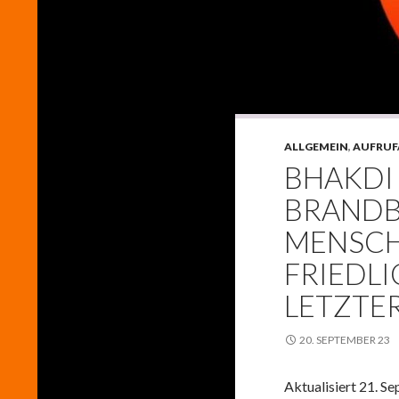
ALLGEMEIN
,
AUFRUF
BHAKDI
BRANDBR
MENSCH
FRIEDL
LETZTER
20. SEPTEMBER 23
Aktualisiert 21. S