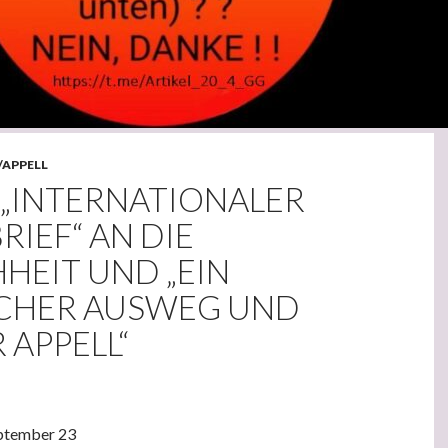
/APPELL
 „INTERNATIONALER
IEF“ AN DIE
HEIT UND „EIN
ICHER AUSWEG UND
 APPELL“
eptember 23