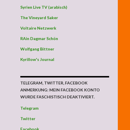
Syrien Live TV (arabisch)
The Vineyard Saker
Voltaire Netzwerk
RAin Dagmar Schön
Wolfgang Bittner
Kyrillow's Journal
weiter verbreitende Bewusstwerdung selbst raus helfen weil Abhilfe
TELEGRAM, TWITTER, FACEBOOK
ANMERKUNG: MEIN FACEBOOK KONTO
WURDE FASCHISTISCH DEAKTIVIERT.
Telegram
Twitter
Facebook