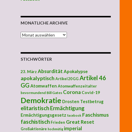
MONATLICHE ARCHIVE
MONATLICHE ARCHIVE
STICHWÖRTER
Absurdität
Apokalypse
23. März
Artikel 46
apokalyptisch
Artikel 20 GG
GG
Atomwaffen
Atomwaffenzeitalter
Corona
Covid-19
bevormundend
Bill Gates
Demokratie
Drosten Testbetrug
elitaristisch
Ermächtigung
Faschismus
Ermächtigungsgesetz
facebook
faschistisch
Great Reset
Frieden
imperial
Großaktionäre
hochmütig