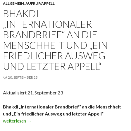
ALLGEMEIN
,
AUFRUF/APPELL
BHAKDI
„INTERNATIONALER
BRANDBRIEF“ AN DIE
MENSCHHEIT UND „EIN
FRIEDLICHER AUSWEG
UND LETZTER APPELL“
20. SEPTEMBER 23
Aktualisiert 21. September 23
Bhakdi „Internationaler Brandbrief“ an die Menschheit
und „Ein friedlicher Ausweg und letzter Appell“
Bhakdi „Internationaler Brandbrief“ an die Menschheit und „Ein 
weiterlesen
→