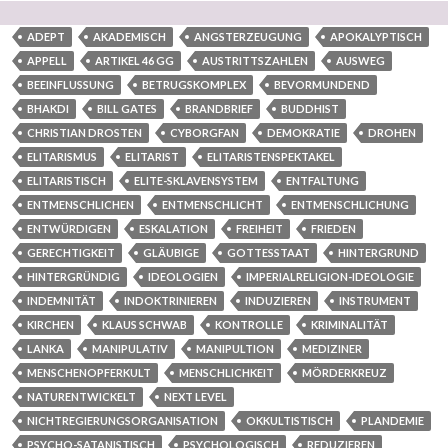
ADEPT
AKADEMISCH
ANGSTERZEUGUNG
APOKALYPTISCH
APPELL
ARTIKEL 46 GG
AUSTRITTSZAHLEN
AUSWEG
BEEINFLUSSUNG
BETRUGSKOMPLEX
BEVORMUNDEND
BHAKDI
BILL GATES
BRANDBRIEF
BUDDHIST
CHRISTIAN DROSTEN
CYBORGFAN
DEMOKRATIE
DROHEN
ELITARISMUS
ELITARIST
ELITARISTENSPEKTAKEL
ELITARISTISCH
ELITE-SKLAVENSYSTEM
ENTFALTUNG
ENTMENSCHLICHEN
ENTMENSCHLICHT
ENTMENSCHLICHUNG
ENTWÜRDIGEN
ESKALATION
FREIHEIT
FRIEDEN
GERECHTIGKEIT
GLÄUBIGE
GOTTESSTAAT
HINTERGRUND
HINTERGRÜNDIG
IDEOLOGIEN
IMPERIALRELIGION-IDEOLOGIE
INDEMNITÄT
INDOKTRINIEREN
INDUZIEREN
INSTRUMENT
KIRCHEN
KLAUS SCHWAB
KONTROLLE
KRIMINALITÄT
LANKA
MANIPULATIV
MANIPULTION
MEDIZINER
MENSCHENOPFERKULT
MENSCHLICHKEIT
MÖRDERKREUZ
NATURENTWICKELT
NEXT LEVEL
NICHTREGIERUNGSORGANISATION
OKKULTISTISCH
PLANDEMIE
PSYCHO-SATANISTISCH
PSYCHOLOGISCH
REDUZIEREN