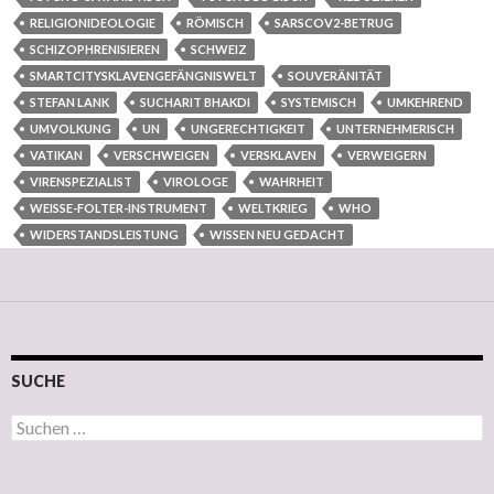
RELIGIONIDEOLOGIE
RÖMISCH
SARSCOV2-BETRUG
SCHIZOPHRENISIEREN
SCHWEIZ
SMARTCITYSKLAVENGEFÄNGNISWELT
SOUVERÄNITÄT
STEFAN LANK
SUCHARIT BHAKDI
SYSTEMISCH
UMKEHREND
UMVOLKUNG
UN
UNGERECHTIGKEIT
UNTERNEHMERISCH
VATIKAN
VERSCHWEIGEN
VERSKLAVEN
VERWEIGERN
VIRENSPEZIALIST
VIROLOGE
WAHRHEIT
WEISSE-FOLTER-INSTRUMENT
WELTKRIEG
WHO
WIDERSTANDSLEISTUNG
WISSEN NEU GEDACHT
SUCHE
Suchen nach: