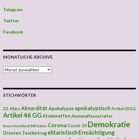
Telegram
Twitter
Facebook
MONATLICHE ARCHIVE
MONATLICHE ARCHIVE
STICHWÖRTER
apokalyptisch
Absurdität
Apokalypse
23. März
Artikel 20 GG
Artikel 46 GG
Atomwaffen
Atomwaffenzeitalter
Demokratie
Corona
Covid-19
bevormundend
Bill Gates
elitaristisch
Ermächtigung
Drosten Testbetrug