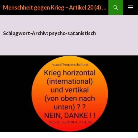
Suchen
Menschheit gegen Krieg – Artikel 20 (4) GG
ZUM INHALT SPRINGEN
PRIMÄR
MENÜ
Schlagwort-Archiv: psycho-satanistisch