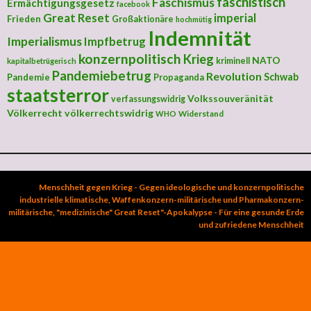
faschistisch
Faschismus
Ermächtigungsgesetz
facebook
Great Reset
imperial
Frieden
Großaktionäre
hochmütig
Indemnität
Imperialismus
Impfbetrug
konzernpolitisch
Krieg
NATO
kriminell
kapitalbetrügerisch
Pandemiebetrug
Revolution
Schwab
Pandemie
Propaganda
staatsterror
Volkssouveränität
verfassungswidrig
Völkerrecht
völkerrechtswidrig
Widerstand
WHO
Menschheit gegen Krieg - Gegen ideologische und konzernpolitische
industrielle klimatische, Waffenkonzern-militärische und Pharmakonzern-
militärische, "medizinische" Great Reset"-Apokalypse - Für eine gesunde Erde
und zufriedene Menschheit