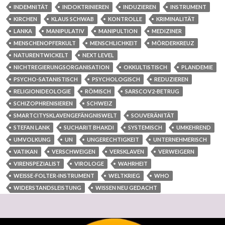
INDEMNITÄT
INDOKTRINIEREN
INDUZIEREN
INSTRUMENT
KIRCHEN
KLAUS SCHWAB
KONTROLLE
KRIMINALITÄT
LANKA
MANIPULATIV
MANIPULTION
MEDIZINER
MENSCHENOPFERKULT
MENSCHLICHKEIT
MÖRDERKREUZ
NATURENTWICKELT
NEXT LEVEL
NICHTREGIERUNGSORGANISATION
OKKULTISTISCH
PLANDEMIE
PSYCHO-SATANISTISCH
PSYCHOLOGISCH
REDUZIEREN
RELIGIONIDEOLOGIE
RÖMISCH
SARSCOV2-BETRUG
SCHIZOPHRENISIEREN
SCHWEIZ
SMARTCITYSKLAVENGEFÄNGNISWELT
SOUVERÄNITÄT
STEFAN LANK
SUCHARIT BHAKDI
SYSTEMISCH
UMKEHREND
UMVOLKUNG
UN
UNGERECHTIGKEIT
UNTERNEHMERISCH
VATIKAN
VERSCHWEIGEN
VERSKLAVEN
VERWEIGERN
VIRENSPEZIALIST
VIROLOGE
WAHRHEIT
WEISSE-FOLTER-INSTRUMENT
WELTKRIEG
WHO
WIDERSTANDSLEISTUNG
WISSEN NEU GEDACHT