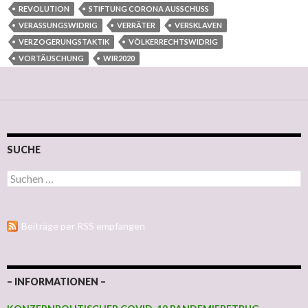
REVOLUTION
STIFTUNG CORONA AUSSCHUSS
VERASSUNGSWIDRIG
VERRÄTER
VERSKLAVEN
VERZOGERUNGSTAKTIK
VÖLKERRECHTSWIDRIG
VORTÄUSCHUNG
WIR2020
SUCHE
Suchen nach:
Beiträge per RSS empfangen
– INFORMATIONEN –