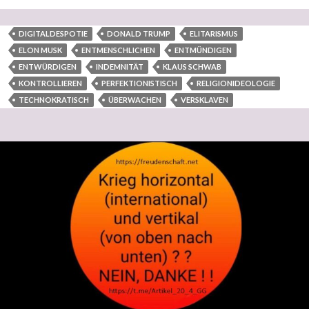
DIGITALDESPOTIE
DONALD TRUMP
ELITARISMUS
ELON MUSK
ENTMENSCHLICHEN
ENTMÜNDIGEN
ENTWÜRDIGEN
INDEMNITÄT
KLAUS SCHWAB
KONTROLLIEREN
PERFEKTIONISTISCH
RELIGIONIDEOLOGIE
TECHNOKRATISCH
ÜBERWACHEN
VERSKLAVEN