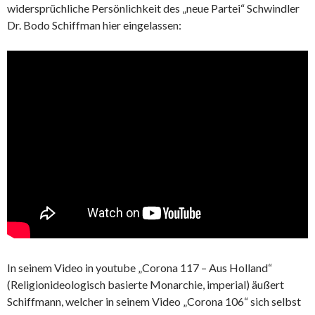
widersprüchliche Persönlichkeit des „neue Partei“ Schwindler
Dr. Bodo Schiffman hier eingelassen:
In seinem Video in youtube „Corona 117 – Aus Holland“
(Religionideologisch basierte Monarchie, imperial) äußert
Schiffmann, welcher in seinem Video „Corona 106“ sich selbst