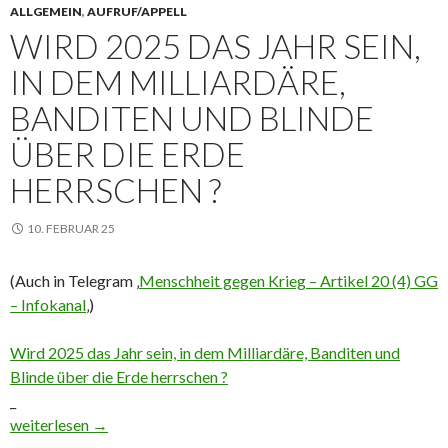
ALLGEMEIN
,
AUFRUF/APPELL
WIRD 2025 DAS JAHR SEIN,
IN DEM MILLIARDÄRE,
BANDITEN UND BLINDE
ÜBER DIE ERDE
HERRSCHEN ?
10. FEBRUAR 25
(Auch in Telegram ‚
Menschheit gegen Krieg – Artikel 20 (4) GG
– Infokanal
‚)
Wird 2025 das Jahr sein, in dem Milliardäre, Banditen und
Blinde über die Erde herrschen ?
_
Wird 2025 das Jahr sein, in dem Milliardäre, Banditen und Blinde
weiterlesen
→