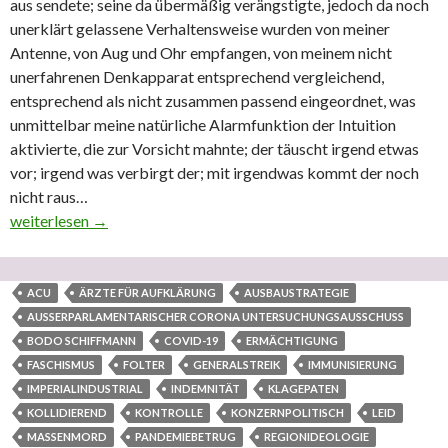
aus sendete; seine da übermäßig verängstigte, jedoch da noch
unerklärt gelassene Verhaltensweise wurden von meiner
Antenne, von Aug und Ohr empfangen, von meinem nicht
unerfahrenen Denkapparat entsprechend vergleichend,
entsprechend als nicht zusammen passend eingeordnet, was
unmittelbar meine natürliche Alarmfunktion der Intuition
aktivierte, die zur Vorsicht mahnte; der täuscht irgend etwas
vor; irgend was verbirgt der; mit irgendwas kommt der noch
nicht raus…
08. August (20)20 – Nichts bringende, weil ganz einfach ignori
weiterlesen
→
ACU
ÄRZTE FÜR AUFKLÄRUNG
AUSBAUSTRATEGIE
AUSSERPARLAMENTARISCHER CORONA UNTERSUCHUNGSAUSSCHUSS
BODO SCHIFFMANN
COVID-19
ERMÄCHTIGUNG
FASCHISMUS
FOLTER
GENERALSTREIK
IMMUNISIERUNG
IMPERIALINDUSTRIAL
INDEMNITÄT
KLAGEPATEN
KOLLIDIEREND
KONTROLLE
KONZERNPOLITISCH
LEID
MASSENMORD
PANDEMIEBETRUG
REGIONIDEOLOGIE