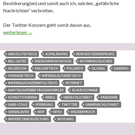
Bevölkerung(en) und somit auch ich, würden „gefährliche
Nachrichten“ verbreiten.
Der Twitter Konzern geht somit davon aus,
Der irre leitenden Sperrung von 7 Tagen durch Twitter wird hierm
weiterlesen
→
ABSOLUTISTISCH
AUFKLÄRUNG
BEWUSSTSEINSSPRUNG
BILL GATES
ENDKONFRONTATION
ENTMENSCHLICHEN
FACEBOOK
FASCHISTISCH
FÜLLMICH
GLOBAL
HAERING
HUMANISTISCH
IMPERIALELITARISTISCH
IMPERIALKONZERNPOLITISCH
INTERNET
KAPITALSUPERBETRUGSKOMPLEX
KLAUS SCHWAB
KONDITIONIEREN
KRIEG
MENSCHLICHKEIT
PANDEMIE
SARS-COV2
SPERRUNG
TWITTER
UNMENSCHLICHKEIT
VERSKLAVEN
WEF
WHO
WIDERSPRUCH
WIDERSTANDSLEISTUNG
WODARG