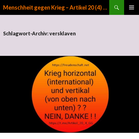
Suchen
Menschheit gegen Krieg – Artikel 20 (4) GG
ZUM INHALT SPRINGEN
PRIMÄR
MENÜ
Schlagwort-Archiv: versklaven