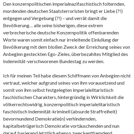
Den konzernpolitischen imperialnazifaschistisch folternden,
mordenden deutschen Staatsterroristen bringt er Liebe (?!)
entgegen und Vergebung (?!) – und verrät damit die
Bevölkerung… alle seine bisherigen, diese extrem
verbrecherische deutsche Konzernpolitik offenbarenden
Worte waren somit einfach nur irreleitende Einlullung der
Bevölkerung mit dem bloßen Zweck der Erreichung seines von
Anbeginn gesteckten Ego-Zieles, überbezahltes Mitglied des
Indemnität-verschworenen Bundestag zu werden.
Ich für meinen Teil habe diesem Schiffmann von Anbeginn nicht
vertraut, welcher aufgrund seines von ihm vorausetzend und
somit von ihm selbst festgelegten imperialelitaristisch
faschistischen Charakters, hintergründig in Wirklichkeit die
völkerrechtswidrig, konzernpolitisch imperialelitaristisch
faschistisch Indemnität-kriminell (absurde Straffreiheit)
bevormundend Demokratie(n) verhindernden,
kapitalbetrügerisch Demokratie vortäuschenden und nun
darauf basierend letztlich ebenso zweckentfremdend