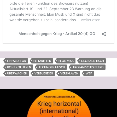
EINFALLSTOR
ELITARISTEN
ELON MISK
GLOBALISTISCH
KONTROLLIEREN
TECHNOKRATISCH
TROJANISCHES PFERD
ÜBERWACHEN
VERBLENDEN
VERSKLAVEN
WEF