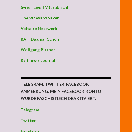
Syrien Live TV (arabisch)
The Vineyard Saker
Voltaire Netzwerk
RAin Dagmar Schön
Wolfgang Bittner
Kyrillow's Journal
TELEGRAM, TWITTER, FACEBOOK
ANMERKUNG: MEIN FACEBOOK KONTO
WURDE FASCHISTISCH DEAKTIVIERT.
Telegram
Twitter
te Selbstbefreiung gewünscht; weil Abhilfe anders unmöglich ist
Facebook