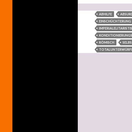
ABHILFE
ABSUR
EINSCHÜCHTERUNG
IMPERIALELITARISTI
KONDITIONIERUN
RÖMISCH
SELB
TOTALUNTERWÜRFI