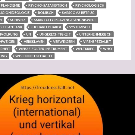
PLANDEMIE
PSYCHO-SATANISTISCH
PSYCHOLOGISCH
LIGIONIDEOLOGIE
RÖMISCH
SARSCOV2-BETRUG
N
SCHWEIZ
SMARTCITYSKLAVENGEFÄNGNISWELT
STEFAN LANK
SUCHARIT BHAKDI
SYSTEMISCH
MVOLKUNG
UN
UNGERECHTIGKEIT
UNTERNEHMERISCH
CHWEIGEN
VERSKLAVEN
VERWEIGERN
VIRENSPEZIALIST
RHEIT
WEISSE-FOLTER-INSTRUMENT
WELTKRIEG
WHO
TUNG
WISSEN NEU GEDACHT