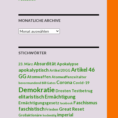
MONATLICHE ARCHIVE
MONATLICHE ARCHIVE
STICHWÖRTER
Absurdität
Apokalypse
23. März
Artikel 46
apokalyptisch
Artikel 20 GG
GG
Atomwaffen
Atomwaffenzeitalter
Corona
Covid-19
bevormundend
Bill Gates
Demokratie
Drosten Testbetrug
elitaristisch
Ermächtigung
Faschismus
Ermächtigungsgesetz
facebook
faschistisch
Great Reset
Frieden
imperial
Großaktionäre
hochmütig