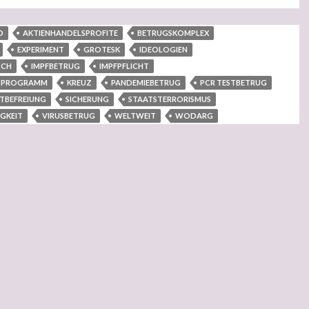
D
AKTIENHANDELSPROFITE
BETRUGSKOMPLEX
EXPERIMENT
GROTESK
IDEOLOGIEN
SCH
IMPFBETRUG
IMPFPFLICHT
GSPROGRAMM
KREUZ
PANDEMIEBETRUG
PCR TESTBETRUG
STBEFREIUNG
SICHERUNG
STAATSTERRORISMUS
GKEIT
VIRUSBETRUG
WELTWEIT
WODARG