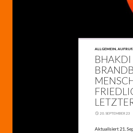
ALLGEMEIN
,
AUFRUF
BHAKDI
BRANDBR
MENSCH
FRIEDL
LETZTER
20. SEPTEMBER 23
Aktualisiert 21. S