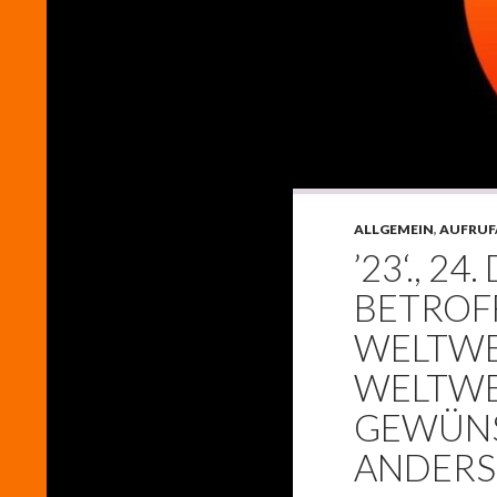
ALLGEMEIN
,
AUFRUF
’23‘., 2
BETROF
WELTWE
WELTWE
GEWÜNS
ANDERS