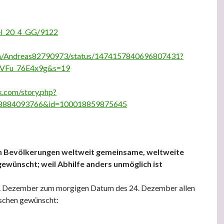
kel_20_4_GG/9122
com/Andreas82790973/status/1474157840696807431?
VFu_76E4x9g&s=19
k.com/story.php?
48884093766&id=100018859875645
n Bevölkerungen weltweit gemeinsame, weltweite
ewünscht; weil Abhilfe anders unmöglich ist
. Dezember zum morgigen Datum des 24. Dezember allen
schen gewünscht:
r – Allen betroffenen Bevölkerungen weltweit gemeinsame, weltwei