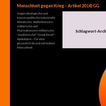
Suchen
Menschheit gegen Krieg – Artikel 20 (4) GG
Gegen ideologische und
konzernpolitische industrielle
klimatische, Waffenkonzern-
militärische und
Pharmakonzern-militärische,
Schlagwort-Archi
"medizinische" "Great Reset"-
Apokalypse – Für eine
gesunde Erde und zufriedene
Menschheit