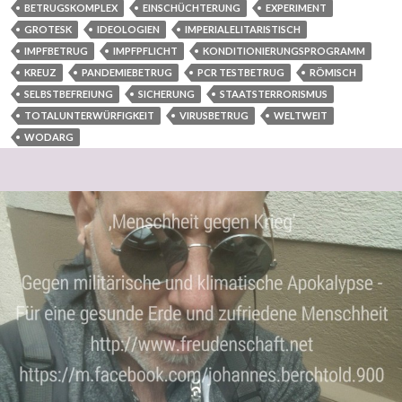
BETRUGSKOMPLEX
EINSCHÜCHTERUNG
EXPERIMENT
GROTESK
IDEOLOGIEN
IMPERIALELITARISTISCH
IMPFBETRUG
IMPFPFLICHT
KONDITIONIERUNGSPROGRAMM
KREUZ
PANDEMIEBETRUG
PCR TESTBETRUG
RÖMISCH
SELBSTBEFREIUNG
SICHERUNG
STAATSTERRORISMUS
TOTALUNTERWÜRFIGKEIT
VIRUSBETRUG
WELTWEIT
WODARG