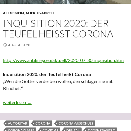
ALLGEMEIN
,
AUFRUF/APPELL
INQUISITION 2020: DER
TEUFEL HEISST CORONA
4. AUGUST 20
http://www.antikrieg.eu/aktuell/2020_07_30_inquisition.htm
Inquisition 2020: der Teufel heißt Corona
„Wen die Götter verderben wollen, den schlagen sie mit
Blindheit“
Inquisition 2020: der Teufel heißt Corona
weiterlesen
→
AUTORITÄR
CORONA
CORONA-AUSSCHUSS
CORONAKLASSE
COVID-19
DIGITAL
EVIDENZBASIERT