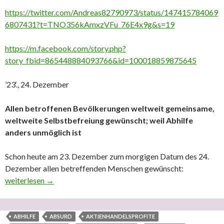
https://twitter.com/Andreas82790973/status/147415784069
6807431?t=TNO356kAmxzVFu_76E4x9g&s=19
https://m.facebook.com/story.php?
story_fbid=865448884093766&id=100018859875645
’23‘., 24. Dezember
Allen betroffenen Bevölkerungen weltweit gemeinsame,
weltweite Selbstbefreiung gewünscht; weil Abhilfe
anders unmöglich ist
Schon heute am 23. Dezember zum morgigen Datum des 24.
Dezember allen betreffenden Menschen gewünscht:
’23‘., 24. Dezember – Allen betroffenen Bevölkerungen weltweit
weiterlesen
→
ABHILFE
ABSURD
AKTIENHANDELSPROFITE