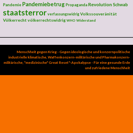
Pandemiebetrug
Revolution
Schwab
Pandemie
Propaganda
staatsterror
Volkssouveränität
verfassungswidrig
Völkerrecht
völkerrechtswidrig
Widerstand
WHO
Menschheit gegen Krieg - Gegen ideologische und konzernpolitische
industrielle klimatische, Waffenkonzern-militärische und Pharmakonzern-
militärische, "medizinische" Great Reset"-Apokalypse - Für eine gesunde Erde
und zufriedene Menschheit