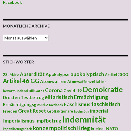
Facebook
MONATLICHE ARCHIVE
MONATLICHE ARCHIVE
STICHWÖRTER
apokalyptisch
Absurdität
Apokalypse
23. März
Artikel 20 GG
Artikel 46 GG
Atomwaffen
Atomwaffenzeitalter
Demokratie
Corona
Covid-19
bevormundend
Bill Gates
elitaristisch
Ermächtigung
Drosten Testbetrug
faschistisch
Faschismus
Ermächtigungsgesetz
facebook
Great Reset
imperial
Frieden
Großaktionäre
hochmütig
Indemnität
Imperialismus
Impfbetrug
konzernpolitisch
Krieg
NATO
kriminell
kapitalbetrügerisch