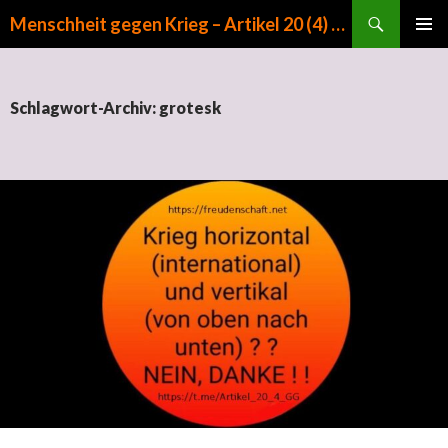
Suchen
Menschheit gegen Krieg – Artikel 20 (4) GG
ZUM INHALT SPRINGEN
PRIMÄR
MENÜ
Schlagwort-Archiv: grotesk