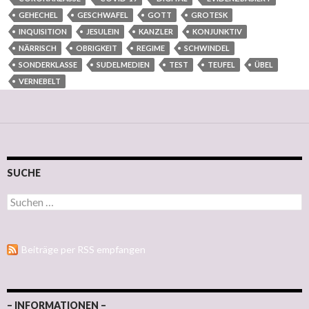
GEHECHEL
GESCHWAFEL
GOTT
GROTESK
INQUISITION
JESULEIN
KANZLER
KONJUNKTIV
NÄRRISCH
OBRIGKEIT
REGIME
SCHWINDEL
SONDERKLASSE
SUDELMEDIEN
TEST
TEUFEL
ÜBEL
VERNEBELT
SUCHE
Suchen nach:
Beiträge per RSS empfangen
– INFORMATIONEN –