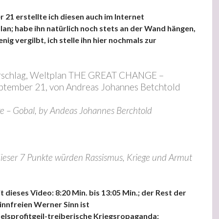
21 erstellte ich diesen auch im Internet
lan; habe ihn natürlich noch stets an der Wand hängen,
enig vergilbt, ich stelle ihn hier nochmals zur
orschlag, Weltplan THE GREAT CHANGE –
tember 21, von Andreas Johannes Betchtold
e – Gobal, by Andeas Johannes Berchtold
ieser 7 Punkte würden Rassismus, Kriege und Armut
t dieses Video: 8:20 Min. bis 13:05 Min.; der Rest der
innfreien Werner Sinn ist
elsprofitgeil-treiberische Kriegsropaganda: