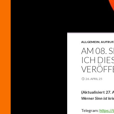
ALLGEMEIN
,
AUFRUF
AM 08. 
ICH DIE
VERÖFF
26. APRIL 25
(Aktualisiert 27. A
Werner Sinn ist kr
Telegram:
https:/