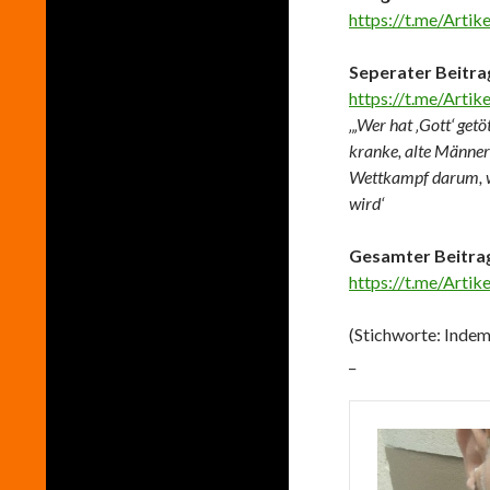
https://t.me/Arti
Seperater Beitra
https://t.me/Arti
‚„Wer hat ‚Gott‘ getö
kranke, alte Männer
Wettkampf darum, we
wird‘
Gesamter Beitrag
https://t.me/Arti
(Stichworte: Indem
_