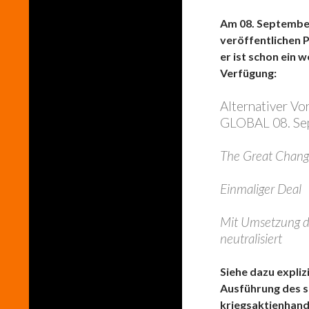
Am 08. September 
veröffentlichen P
er ist schon ein w
Verfügung:
Alternativer V
GLOBAL 08. Sep
The Great Chang
Einmaliger Deal
Mit Umsetzung d
neutralisiert
Siehe dazu explizi
Ausführung des s
kriegsaktienhand