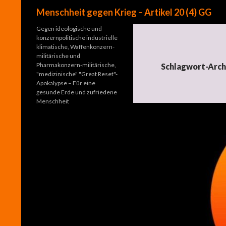
Suchen
Menschheit gegen Krieg – Artikel 20 (4) GG
Gegen ideologische und
konzernpolitische industrielle
klimatische, Waffenkonzern-
militärische und
Pharmakonzern-militärische,
Schlagwort-Arch
"medizinische" "Great Reset"-
Apokalypse – Für eine
gesunde Erde und zufriedene
Menschheit