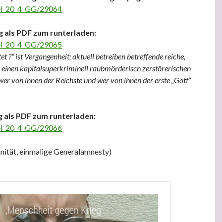
kel_20_4_GG/29064
g als PDF zum runterladen:
kel_20_4_GG/29065
tet ?“ ist Vergangenheit; aktuell betreiben betreffende reiche,
 einen kapitalsuperkriminell raubmörderisch zerstörerischen
r von ihnen der Reichste und wer von ihnen der erste „Gott“
 als PDF zum runterladen:
kel_20_4_GG/29066
nität, einmalige Generalamnesty)