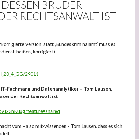
, DESSEN BRUDER
DER RECHTSANWALT IST
erkorrigierte Version: statt ‚Bundeskriminalamt‘ muss es
dienst‘ heißen, korrigiert)
kel_20_4_GG/29011
IT-Fachmann und Datenanalytiker – Tom Lausen,
ssender Rechtsanwalt ist
goVl23nKuug?feature=shared
cht vom – also mit-wissenden – Tom Lausen, dass es sich
ndelt.