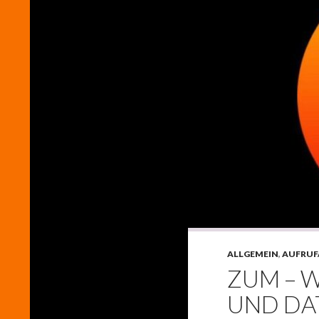
ALLGEMEIN
,
AUFRUF
ZUM – 
UND DA