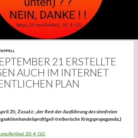
/APPELL
SEPTEMBER 21 ERSTELLTE
SEN AUCH IM INTERNET
ENTLICHEN PLAN
pril 25; Zusatz: ‚
der Rest der Ausführung des sinnfreien
iegsaktienhandelsprofitgeil-treiberische Kriegspropaganda
‚)
/t.me/Artikel_20_4_GG