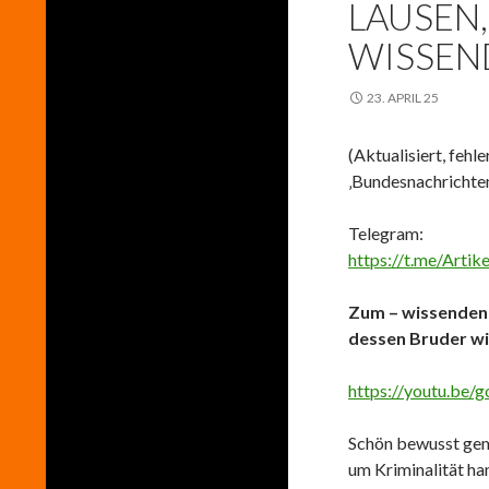
LAUSEN
WISSEN
23. APRIL 25
(Aktualisiert, fehl
‚Bundesnachrichten
Telegram:
https://t.me/Arti
Zum – wissenden 
dessen Bruder wi
https://youtu.be/
Schön bewusst gema
um Kriminalität ha