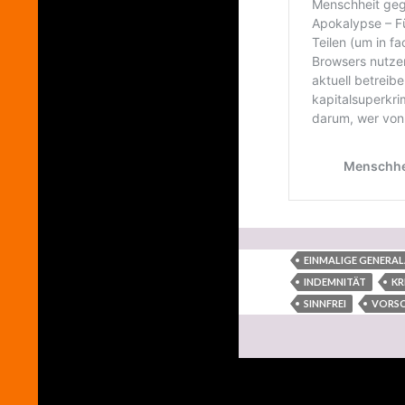
EINMALIGE GENERA
INDEMNITÄT
KR
SINNFREI
VORS