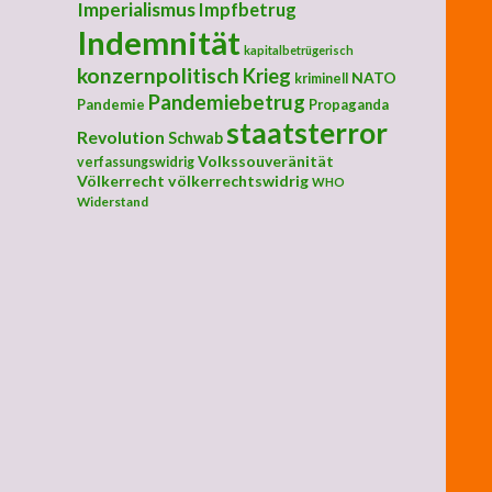
Imperialismus
Impfbetrug
Indemnität
kapitalbetrügerisch
konzernpolitisch
Krieg
NATO
kriminell
Pandemiebetrug
Pandemie
Propaganda
staatsterror
Revolution
Schwab
Volkssouveränität
verfassungswidrig
Völkerrecht
völkerrechtswidrig
WHO
Widerstand