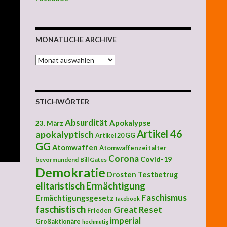
MONATLICHE ARCHIVE
MONATLICHE ARCHIVE
STICHWÖRTER
Absurdität
Apokalypse
23. März
Artikel 46
apokalyptisch
Artikel 20 GG
GG
Atomwaffen
Atomwaffenzeitalter
Corona
Covid-19
bevormundend
Bill Gates
Demokratie
Drosten Testbetrug
elitaristisch
Ermächtigung
Faschismus
Ermächtigungsgesetz
facebook
faschistisch
Great Reset
Frieden
imperial
Großaktionäre
hochmütig