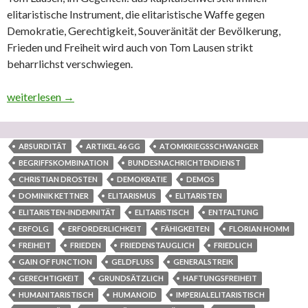
elitaristische Instrument, die elitaristische Waffe gegen
Demokratie, Gerechtigkeit, Souveränität der Bevölkerung,
Frieden und Freiheit wird auch von Tom Lausen strikt
beharrlichst verschwiegen.
Zum – wissenden IT-Fachmann und Datenanalytiker – Tom Lausen
weiterlesen
→
ABSURDITÄT
ARTIKEL 46 GG
ATOMKRIEGSSCHWANGER
BEGRIFFSKOMBINATION
BUNDESNACHRICHTENDIENST
CHRISTIAN DROSTEN
DEMOKRATIE
DEMOS
DOMINIK KETTNER
ELITARISMUS
ELITARISTEN
ELITARISTEN-INDEMNITÄT
ELITARISTISCH
ENTFALTUNG
ERFOLG
ERFORDERLICHKEIT
FÄHIGKEITEN
FLORIAN HOMM
FREIHEIT
FRIEDEN
FRIEDENSTAUGLICH
FRIEDLICH
GAIN OF FUNCTION
GELDFLUSS
GENERALSTREIK
GERECHTIGKEIT
GRUNDSÄTZLICH
HAFTUNGSFREIHEIT
HUMANITARISTISCH
HUMANOID
IMPERIALELITARISTISCH