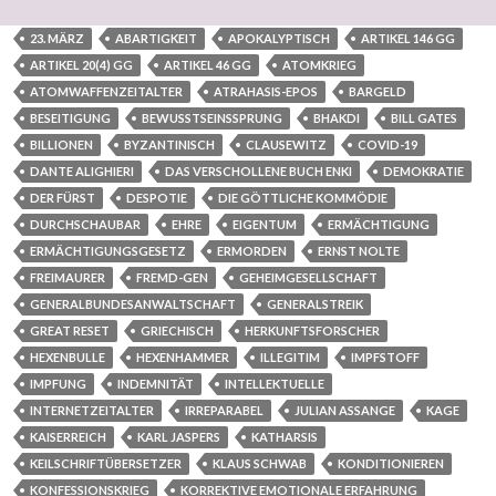
23. MÄRZ
ABARTIGKEIT
APOKALYPTISCH
ARTIKEL 146 GG
ARTIKEL 20(4) GG
ARTIKEL 46 GG
ATOMKRIEG
ATOMWAFFENZEITALTER
ATRAHASIS-EPOS
BARGELD
BESEITIGUNG
BEWUSSTSEINSSPRUNG
BHAKDI
BILL GATES
BILLIONEN
BYZANTINISCH
CLAUSEWITZ
COVID-19
DANTE ALIGHIERI
DAS VERSCHOLLENE BUCH ENKI
DEMOKRATIE
DER FÜRST
DESPOTIE
DIE GÖTTLICHE KOMMÖDIE
DURCHSCHAUBAR
EHRE
EIGENTUM
ERMÄCHTIGUNG
ERMÄCHTIGUNGSGESETZ
ERMORDEN
ERNST NOLTE
FREIMAURER
FREMD-GEN
GEHEIMGESELLSCHAFT
GENERALBUNDESANWALTSCHAFT
GENERALSTREIK
GREAT RESET
GRIECHISCH
HERKUNFTSFORSCHER
HEXENBULLE
HEXENHAMMER
ILLEGITIM
IMPFSTOFF
IMPFUNG
INDEMNITÄT
INTELLEKTUELLE
INTERNETZEITALTER
IRREPARABEL
JULIAN ASSANGE
KAGE
KAISERREICH
KARL JASPERS
KATHARSIS
KEILSCHRIFTÜBERSETZER
KLAUS SCHWAB
KONDITIONIEREN
KONFESSIONSKRIEG
KORREKTIVE EMOTIONALE ERFAHRUNG