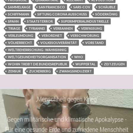
SAMMELKAGE
SAN FRANCISCO
SARS-COV
SCHÄUBLE
SCHIFFMANN
SIFTUNG CORONA AUSSCHUSS
SÖDERKÖNIG
SPAHN
STAATSTERROR
SUPERIMPERIALINDUSTRIELLE
TRIAGE
TYRANNEI
VERBANNEN
VERFASSUNG
VERLEUMDUNG
VERORDNET
VERSCHWÖRUNG
VÖLKERRECHT
VOLKSSOUVERÄNITÄT
VORSTAND
WELTBEHERRSCHUNG- WAHNSINNIG
WELTGESUNDHEITSORGANISATION
WHO
WOHIN TREIBT DIE BUNDESREPUBLIK
WUPPERTAL
ZEITZEUGEN
ZENSUR
ZUCKERBERG
ZWANGSINDUZIERT