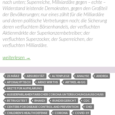
nach unten; Superreiche, Millxiardäre gegen – echte –
Widerstand leistende Demokraten, gegen den Großteil
der Bevölkerungen; nur eines zählt für die Milliardäre
und deren politische Vertretungen noch; die Sicherung
deren verfluchtem Börsenhandels, der verfluchten
Aktienmärkte der Superkonzernbetreiber; der
verfluchten Superzocker, der Superreichen, der
verfluchten Milliardäre.
Kleine Analyse: Konzernpolitisch staatsterroristische Vers
weiterlesen
→
23. MÄRZ
ABSURDITÄT
ALTENPLEGE
ANALYSE
ANDREA
APOKALYPTISCH
ARNO WIRTHS
ARTIKEL 46 GG
ÄRZTE FÜR AUFKLÄRUNG
AUSSERPARLAMENTARISCHER CORONA UNTERSUCHUNGSAUSSCHUSS
BETRUGSTEST
BHAKDI
BUNDESGERICHT
CDC
CENTERS FOR DISEASE CONTROL AND PREVENTION
CHD
CHILDREN'S HEALTH DEFENSE
CORONA
COVID-19