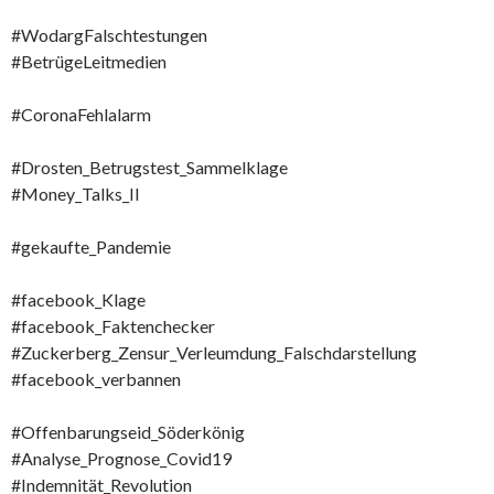
#WodargFalschtestungen
#BetrügeLeitmedien
#CoronaFehlalarm
#Drosten_Betrugstest_Sammelklage
#Money_Talks_II
#gekaufte_Pandemie
#facebook_Klage
#facebook_Faktenchecker
#Zuckerberg_Zensur_Verleumdung_Falschdarstellung
#facebook_verbannen
#Offenbarungseid_Söderkönig
#Analyse_Prognose_Covid19
#Indemnität_Revolution