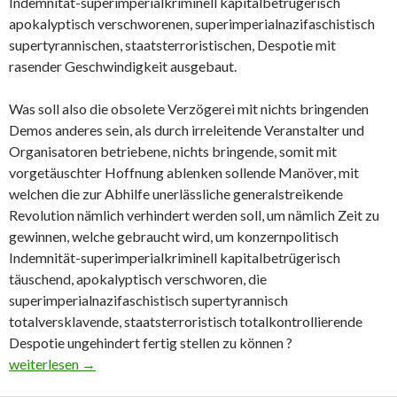
Indemnität-superimperialkriminell kapitalbetrügerisch
apokalyptisch verschworenen, superimperialnazifaschistisch
supertyrannischen, staatsterroristischen, Despotie mit
rasender Geschwindigkeit ausgebaut.
Was soll also die obsolete Verzögerei mit nichts bringenden
Demos anderes sein, als durch irreleitende Veranstalter und
Organisatoren betriebene, nichts bringende, somit mit
vorgetäuschter Hoffnung ablenken sollende Manöver, mit
welchen die zur Abhilfe unerlässliche generalstreikende
Revolution nämlich verhindert werden soll, um nämlich Zeit zu
gewinnen, welche gebraucht wird, um konzernpolitisch
Indemnität-superimperialkriminell kapitalbetrügerisch
täuschend, apokalyptisch verschworen, die
superimperialnazifaschistisch supertyrannisch
totalversklavende, staatsterroristisch totalkontrollierende
Despotie ungehindert fertig stellen zu können ?
Längst bewusst gemacht; wiederholt bestätigt: Demos, Petitionen
weiterlesen
→