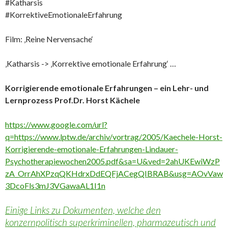
#Katharsis
#KorrektiveEmotionaleErfahrung
Film: ‚Reine Nervensache‘
‚Katharsis -> ‚Korrektive emotionale Erfahrung‘ …
Korrigierende emotionale Erfahrungen – ein Lehr- und
Lernprozess Prof.Dr. Horst Kächele
https://www.google.com/url?
q=https://www.lptw.de/archiv/vortrag/2005/Kaechele-Horst-
Korrigierende-emotionale-Erfahrungen-Lindauer-
Psychotherapiewochen2005.pdf&sa=U&ved=2ahUKEwiWzP
zA_OrrAhXPzqQKHdrxDdEQFjACegQIBRAB&usg=AOvVaw
3DcoFls3mJ3VGawaAL1I1n
Einige Links zu Dokumenten, welche den
konzernpolitisch superkriminellen, pharmazeutisch und