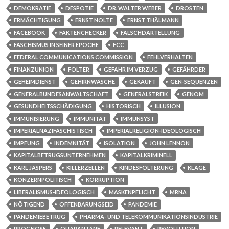
DEMOKRATIE
DESPOTIE
DR. WALTER WEBER
DROSTEN
ERMÄCHTIGUNG
ERNST NOLTE
ERNST THÄLMANN
FACEBOOK
FAKTENCHECKER
FALSCHDARTELLUNG
FASCHISMUS IN SEINER EPOCHE
FCC
FEDERAL COMMUNICATIONS COMMISSION
FEHLVERHALTEN
FINANZUNION
FOLTER
GEFAHR IM VERZUG
GEFÄHRDER
GEHEIMDIENST
GEHIRNWÄSCHE
GEKAUFT
GEN-SEQUENZEN
GENERALBUNDESANWALTSCHAFT
GENERALSTREIK
GENOM
GESUNDHEITSSCHÄDIGUNG
HISTORISCH
ILLUSION
IMMUNISIERUNG
IMMUNITÄT
IMMUNSYST
IMPERIALNAZIFASCHISTISCH
IMPERIALRELIGION-IDEOLOGISCH
IMPFUNG
INDEMNITÄT
ISOLATION
JOHN LENNON
KAPITALBETRUGSUNTERNEHMEN
KAPITALKRIMINELL
KARL JASPERS
KILLERZELLEN
KINDESFOLTERUNG
KLAGE
KONZERNPOLITISCH
KORRUPTION
LIBERALISMUS-IDEOLOGISCH
MASKENPFLICHT
MRNA
NÖTIGEND
OFFENBARUNGSEID
PANDEMIE
PANDEMIEBETRUG
PHARMA- UND TELEKOMMUNIKATIONSINDUSTRIE
PROGNOSE
QUARANTÄNE
RELEVANT
REVOLUTION