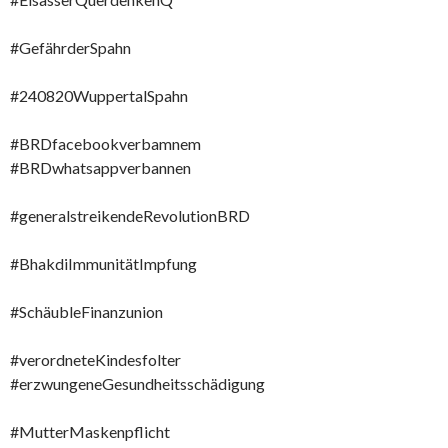
#GefährderSpahn
#240820WuppertalSpahn
#BRDfacebookverbamnem
#BRDwhatsappverbannen
#generalstreikendeRevolutionBRD
#BhakdiImmunitätImpfung
#SchäubleFinanzunion
#verordneteKindesfolter
#erzwungeneGesundheitsschädigung
#MutterMaskenpflicht