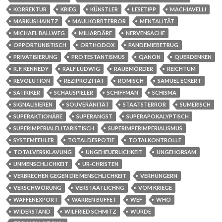
KORREKTUR
KRIEG
KÜNSTLER
LESETIPP
MACHIAVELLI
MARKUS HAINTZ
MAULKORBTERROR
MENTALITÄT
MICHAEL BALLWEG
MILIARDÄRE
NERVENSACHE
OPPORTUNISTISCH
ORTHODOX
PANDEMIEBETRUG
PRIVATISIERUNG
PROTESTANTISMUS
QANON
QUERDENKEN
R. F. KENNEDY
RALF LUDWIG
RAUBMÖRDER
REICHTUM
REVOLUTION
REZIPROZITÄT
RÖMISCH
SAMUEL ECKERT
SATIRIKER
SCHAUSPIELER
SCHIFFMAN
SCHISMA
SIGNALISIEREN
SOUVERÄNITÄT
STAATSTERROR
SUMERISCH
SUPERAKTIONÄRE
SUPERANGST
SUPERAPOKALYPTISCH
SUPERIMPERIALELITARISTISCH
SUPERIMPERIMPERIALISMUS
SYSTEMFEHLER
TOTALDESPOTIE
TOTALKONTROLLE
TOTALVERSKLAVUNG
UNGEHEUERLICHKEIT
UNGEHORSAM
UNMENSCHLICHKEIT
UR-CHRISTEN
VERBRECHEN GEGEN DIE MENSCHLICHKEIT
VERHUNGERN
VERSCHWÖRUNG
VERSTAATLICHNG
VOM KRIEGE
WAFFENEXPORT
WARREN BUFFET
WEF
WHO
WIDERSTAND
WILFRIED SCHMITZ
WÜRDE