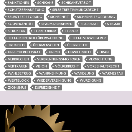
SANKTIONEN
SCHIKANE
SCHIKANEVERBOT
SCHUTZBEHAUPTUNG
SELBSTBESTIMMUNGSRECHT
SELBSTZERSTÖRUNG
SICHERHEIT
SICHERHEITSORDNUNG
SOUVERÄNITÄT
SPARMASSNAHMEN
SPARPAKET
STIGMA
STRUKTUR
TERRITORIUM
TERROR
TOTALKONTROLLÜBERWACHUNG
TOTALVERWEIGERER
TRUGBILD
ÜBERMENSCHEN
ÜBERRECHTE
UN-SICHERHEITSRAT
UNION
UNWILLIGKEIT
URAN
VERBRECHEN
VERBRENNUNGSMOTOREN
VERNICHTUNG
VERTRAUEN
VISION
VÖLKERRECHT
VORBEHALTSRECHT
WAHLBETRUG
WAHRNEHMUNG
WANDLUNG
WÄRMESTAU
WESTBLOCK
WIEDERVEREINIGUNG
WÜRDIGUNG
ZIONISMUS
ZUFRIEDENHEIT