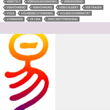
VEREITELT
VERFASSUNGSWIDRIG
VERHINDERND
VERHÖHNEND
VERHÖHNUNG
VERSCHLEIERT
VERTRAUEN
VOLK
VÖLKERRECHTSWIDRIG
VOLKSSOUVERÄNITÄT
VORWISSEN
VR CINA
ZWECKENTFREMDEND