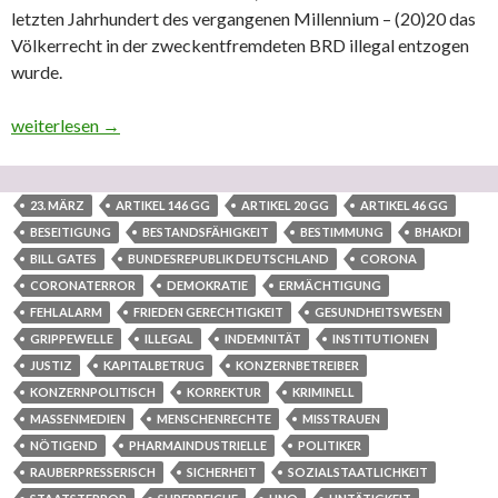
letzten Jahrhundert des vergangenen Millennium – (20)20 das
Völkerrecht in der zweckentfremdeten BRD illegal entzogen
wurde.
Vertrauen der Menschheit in globale Institutionen, in Konzernb
weiterlesen
→
23. MÄRZ
ARTIKEL 146 GG
ARTIKEL 20 GG
ARTIKEL 46 GG
BESEITIGUNG
BESTANDSFÄHIGKEIT
BESTIMMUNG
BHAKDI
BILL GATES
BUNDESREPUBLIK DEUTSCHLAND
CORONA
CORONATERROR
DEMOKRATIE
ERMÄCHTIGUNG
FEHLALARM
FRIEDEN GERECHTIGKEIT
GESUNDHEITSWESEN
GRIPPEWELLE
ILLEGAL
INDEMNITÄT
INSTITUTIONEN
JUSTIZ
KAPITALBETRUG
KONZERNBETREIBER
KONZERNPOLITISCH
KORREKTUR
KRIMINELL
MASSENMEDIEN
MENSCHENRECHTE
MISSTRAUEN
NÖTIGEND
PHARMAINDUSTRIELLE
POLITIKER
RAUBERPRESSERISCH
SICHERHEIT
SOZIALSTAATLICHKEIT