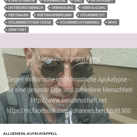
STAATSTERROR
SUPERREICHE
UNO
UNTÄTIGKEIT
UNTERDRÜCKERISCH
VERFASSUNG
VERFOLGUNG
VERTRAUEN
VERTRAUENSBEGINN
VÖLKERRECHT
VÖLKERRECHTSENTZÜGE
VÖLKERRECHTSWIDRIG
WHO
ZERSTÖRT
ALLGEMEIN
,
AUFRUF/APPELL