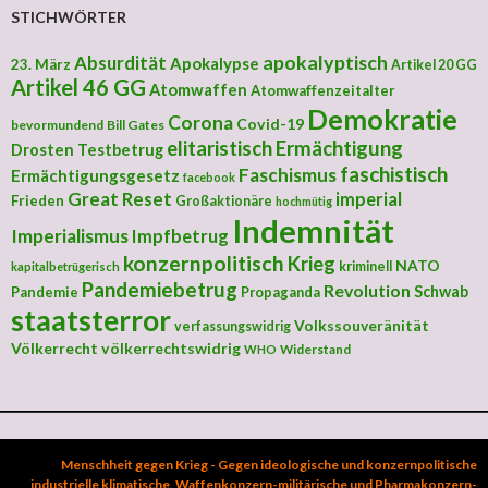
STICHWÖRTER
apokalyptisch
Absurdität
Apokalypse
23. März
Artikel 20 GG
Artikel 46 GG
Atomwaffen
Atomwaffenzeitalter
Demokratie
Corona
Covid-19
bevormundend
Bill Gates
elitaristisch
Ermächtigung
Drosten Testbetrug
faschistisch
Faschismus
Ermächtigungsgesetz
facebook
Great Reset
imperial
Frieden
Großaktionäre
hochmütig
Indemnität
Imperialismus
Impfbetrug
konzernpolitisch
Krieg
NATO
kriminell
kapitalbetrügerisch
Pandemiebetrug
Revolution
Schwab
Pandemie
Propaganda
staatsterror
Volkssouveränität
verfassungswidrig
Völkerrecht
völkerrechtswidrig
Widerstand
WHO
Menschheit gegen Krieg - Gegen ideologische und konzernpolitische
industrielle klimatische, Waffenkonzern-militärische und Pharmakonzern-