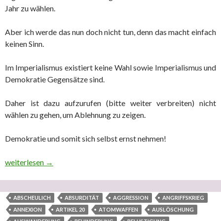
Jahr zu wählen.
Aber ich werde das nun doch nicht tun, denn das macht einfach
keinen Sinn.
Im Imperialismus existiert keine Wahl sowie Imperialismus und
Demokratie Gegensätze sind.
Daher ist dazu aufzurufen (bitte weiter verbreiten) nicht
wählen zu gehen, um Ablehnung zu zeigen.
Demokratie und somit sich selbst ernst nehmen!
Warum die imperialistische EU aufgelöst und in eine föderativ
weiterlesen
→
ABSCHEULICH
ABSURDITÄT
AGGRESSION
ANGRIFFSKRIEG
ANNEXION
ARTIKEL 20
ATOMWAFFEN
AUSLÖSCHUNG