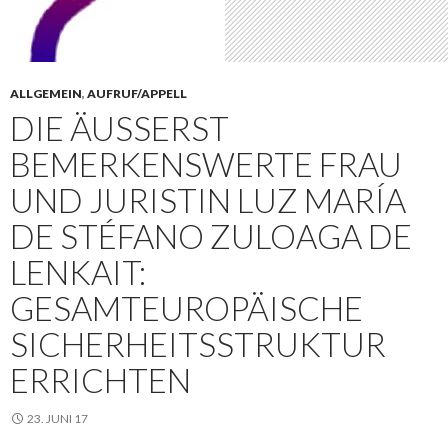
ALLGEMEIN
,
AUFRUF/APPELL
DIE ÄUSSERST B
EMERKENSWERTE FRAU U
ND JURISTIN LUZ MARÍA D
E STÉFANO ZULOAGA DE L
ENKAIT: G
ESAMTEUROPÄISCHE S
ICHERHEITSSTRUKTUR E
RRICHTEN
23. JUNI 17