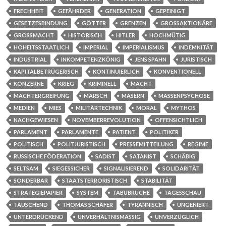
FRECHHEIT
GEFÄHRDER
GENERATION
GEPEINIGT
GESETZESBINDUNG
GÖTTER
GRENZEN
GROSSAKTIONÄRE
GROSSMACHT
HISTORISCH
HITLER
HOCHMÜTIG
HOHEITSSTAATLICH
IMPERIAL
IMPERIALISMUS
INDEMNITÄT
INDUSTRIAL
INKOMPETENZKÖNIG
JENS SPAHN
JURISTISCH
KAPITALBETRÜGERISCH
KONTINUIERLICH
KONVENTIONELL
KONZERNE
KRIEG
KRIMINELL
MACHT
MACHTERGREIFUNG
MARSCH
MASERN
MASSENPSYCHOSE
MEDIEN
MIES
MILITÄRTECHNIK
MORAL
MYTHOS
NACHGEWIESEN
NOVEMBERREVOLUTION
OFFENSICHTLICH
PARLAMENT
PARLAMENTE
PATIENT
POLITIKER
POLITISCH
POLITJURISTISCH
PRESSEMITTEILUNG
REGIME
RUSSISCHE FÖDERATION
SADIST
SATANIST
SCHÄBIG
SELTSAM
SIEGESSICHER
SIGNALISIEREND
SOLIDARITÄT
SONDERBAR
STAATSTERRORISTISCH
STABILITÄT
STRATEGIEPAPIER
SYSTEM
TABUBRÜCHE
TAGESSCHAU
TÄUSCHEND
THOMAS SCHÄFER
TYRANNISCH
UNGENIERT
UNTERDRÜCKEND
UNVERHÄLTNISMÄSSIG
UNVERZÜGLICH