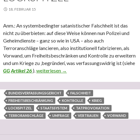
18. FEBRUAR 15
Anm.: An systembedingter satanistischer Falschheit ist das
nicht zu überbieten: auf diese Weise können nun Polizei und
Geheimdienste – ganz so wie in USA – also auch
Terroranschläge lancieren, also institutionell fabrizieren, als
Vorwand, um Freiheitsbeschränken und Kontrolle zu erweitern
und um Kriege zu ‚begründen‘, was verfassungswidrig ist (siehe
GG
Artikel 26
).
An systembedingter satanistischer Falschheit ni
weiterlesen
→
BUNDESVERFASSUNGSGERICHT
FALSCHHEIT
FREIHEITSBESCHRÄNKUNG
KONTROLLE
KRIEG
LOCKSPITZEL
STAATSSYSTEM
TATPROVOKATION
TERRORANSCHLÄGE
UMFRAGE
VERTRAUEN
VORWAND