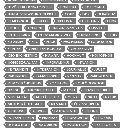
AUSWANDERUNG
BEHINDERUNG
BELUSTIGUNG
BEVÖLKERUNGSWACHSTUM
BORNIERT
BOTSCHAFT
BUNDESVERFASSUNGSGERICHT
COUP
DDR
DEKADENZ
DEMOKRATIE
DIKTAT
DIPLOMAT
DROHUNG
EGMR
EINHEIT
EINIGUNG
EINIGUNGSPROZESS
EINSICHT
ENTDECKUNG
ENTWICKLUNGSWEG
ERPRESSUNG
ETHIK
EU-ARMEE
EUG
EUGH
FASCHISMUS
FÖDERATION
FRIEDEN
GEBURTENREGELUNG
GEGENSÄTZE
GEO-ENGINEERING
H.A.A.R.P.
HOCHMUT
HOMOPHOB
HOMOSEXUALITÄT
IMPERIALISMUS
INFLATION
INSTRUMENT
INTEGRATION
JOURNAILLE
JURIST
KAISERREICH
KAMPFBEGRIFF
KANZLER
KAPITALISMUS
KLIMAVERÄNDERUNG
KOALITION
KONFÖDERATION
KRIEGE
KURZSICHTIGKEIT
MACHT
MENSCHLICHKEIT
MENTALITÄT
MILITÄRBLOCK
MORAL
NATO
NATUR
NIEDERTRÄCHTIGKEIT
NIEMAND
ÖLRESSOURCEN
ORDNUNG
ORWELL
PATHOKRATIE
PERFIDIE
POLYZENTRISCH
PRÄMISSE
PROPAGANDA
PROZESS
RESOLUTION
RESSOURCEN
REVOLUTION
REZIPROZITÄT