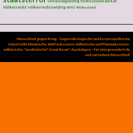
Volkssouveränität
verfassungswidrig
Völkerrecht
völkerrechtswidrig
Widerstand
WHO
Menschheit gegen Krieg - Gegen ideologische und konzernpolitische
industrielle klimatische, Waffenkonzern-militärische und Pharmakonzern-
militärische, "medizinische" Great Reset"-Apokalypse - Für eine gesunde Erde
und zufriedene Menschheit