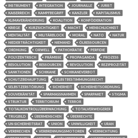
INSTRUMENT
INTEGRATION
JOURNAILLE
JURIST
KAISERREICH
KAMPFBEGRIFF
KANZLER
KAPITALISMUS
KLIMAVERÄNDERUNG
KOALITION
KONFÖDERATION
KRIEGE
KURZSICHTIGKEIT
MACHT
MENSCHLICHKEIT
MENTALITÄT
MILITÄRBLOCK
MORAL
NATO
NATUR
NIEDERTRÄCHTIGKEIT
NIEMAND
ÖLRESSOURCEN
ORDNUNG
ORWELL
PATHOKRATIE
PERFIDIE
POLYZENTRISCH
PRÄMISSE
PROPAGANDA
PROZESS
RESOLUTION
RESSOURCEN
REVOLUTION
REZIPROZITÄT
SANKTIONEN
SCHIKANE
SCHIKANEVERBOT
SCHUTZBEHAUPTUNG
SELBSTBESTIMMUNGSRECHT
SELBSTZERSTÖRUNG
SICHERHEIT
SICHERHEITSORDNUNG
SOUVERÄNITÄT
SPARMASSNAHMEN
SPARPAKET
STIGMA
STRUKTUR
TERRITORIUM
TERROR
TOTALKONTROLLÜBERWACHUNG
TOTALVERWEIGERER
TRUGBILD
ÜBERMENSCHEN
ÜBERRECHTE
UN-SICHERHEITSRAT
UNION
UNWILLIGKEIT
URAN
VERBRECHEN
VERBRENNUNGSMOTOREN
VERNICHTUNG