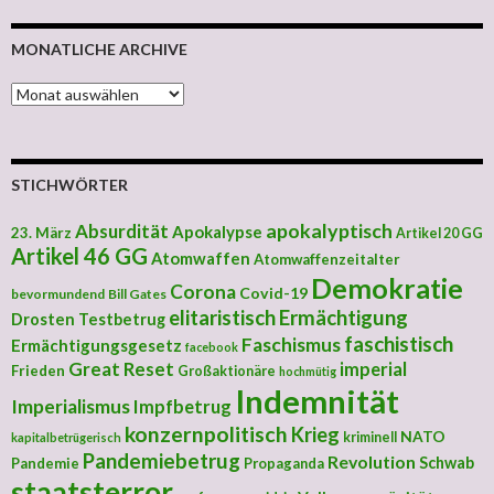
MONATLICHE ARCHIVE
MONATLICHE ARCHIVE
STICHWÖRTER
apokalyptisch
Absurdität
Apokalypse
23. März
Artikel 20 GG
Artikel 46 GG
Atomwaffen
Atomwaffenzeitalter
Demokratie
Corona
Covid-19
bevormundend
Bill Gates
elitaristisch
Ermächtigung
Drosten Testbetrug
faschistisch
Faschismus
Ermächtigungsgesetz
facebook
Great Reset
imperial
Frieden
Großaktionäre
hochmütig
Indemnität
Imperialismus
Impfbetrug
konzernpolitisch
Krieg
NATO
kriminell
kapitalbetrügerisch
Pandemiebetrug
Revolution
Schwab
Pandemie
Propaganda
staatsterror