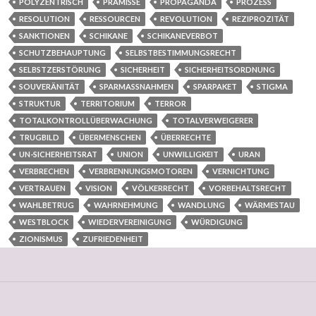
POLYZENTRISCH
PRÄMISSE
PROPAGANDA
PROZESS
RESOLUTION
RESSOURCEN
REVOLUTION
REZIPROZITÄT
SANKTIONEN
SCHIKANE
SCHIKANEVERBOT
SCHUTZBEHAUPTUNG
SELBSTBESTIMMUNGSRECHT
SELBSTZERSTÖRUNG
SICHERHEIT
SICHERHEITSORDNUNG
SOUVERÄNITÄT
SPARMASSNAHMEN
SPARPAKET
STIGMA
STRUKTUR
TERRITORIUM
TERROR
TOTALKONTROLLÜBERWACHUNG
TOTALVERWEIGERER
TRUGBILD
ÜBERMENSCHEN
ÜBERRECHTE
UN-SICHERHEITSRAT
UNION
UNWILLIGKEIT
URAN
VERBRECHEN
VERBRENNUNGSMOTOREN
VERNICHTUNG
VERTRAUEN
VISION
VÖLKERRECHT
VORBEHALTSRECHT
WAHLBETRUG
WAHRNEHMUNG
WANDLUNG
WÄRMESTAU
WESTBLOCK
WIEDERVEREINIGUNG
WÜRDIGUNG
ZIONISMUS
ZUFRIEDENHEIT