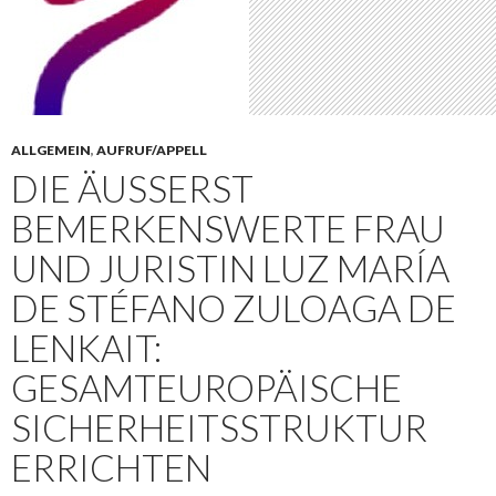
ALLGEMEIN
,
AUFRUF/APPELL
DIE ÄUSSERST B
EMERKENSWERTE FRAU U
ND JURISTIN LUZ MARÍA D
E STÉFANO ZULOAGA DE L
ENKAIT: G
ESAMTEUROPÄISCHE S
ICHERHEITSSTRUKTUR E
RRICHTEN