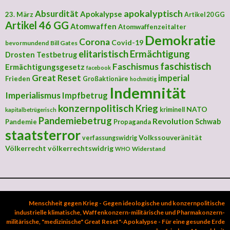
apokalyptisch
Absurdität
Apokalypse
23. März
Artikel 20 GG
Artikel 46 GG
Atomwaffen
Atomwaffenzeitalter
Demokratie
Corona
Covid-19
bevormundend
Bill Gates
elitaristisch
Ermächtigung
Drosten Testbetrug
faschistisch
Faschismus
Ermächtigungsgesetz
facebook
Great Reset
imperial
Frieden
Großaktionäre
hochmütig
Indemnität
Imperialismus
Impfbetrug
konzernpolitisch
Krieg
NATO
kriminell
kapitalbetrügerisch
Pandemiebetrug
Revolution
Schwab
Pandemie
Propaganda
staatsterror
Volkssouveränität
verfassungswidrig
Völkerrecht
völkerrechtswidrig
Widerstand
WHO
Menschheit gegen Krieg - Gegen ideologische und konzernpolitische
industrielle klimatische, Waffenkonzern-militärische und Pharmakonzern-
militärische, "medizinische" Great Reset"-Apokalypse - Für eine gesunde Erde