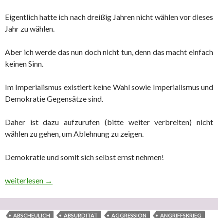
Eigentlich hatte ich nach dreißig Jahren nicht wählen vor dieses
Jahr zu wählen.
Aber ich werde das nun doch nicht tun, denn das macht einfach
keinen Sinn.
Im Imperialismus existiert keine Wahl sowie Imperialismus und
Demokratie Gegensätze sind.
Daher ist dazu aufzurufen (bitte weiter verbreiten) nicht
wählen zu gehen, um Ablehnung zu zeigen.
Demokratie und somit sich selbst ernst nehmen!
Warum die imperialistische EU aufgelöst und in eine föderativ
weiterlesen
→
ABSCHEULICH
ABSURDITÄT
AGGRESSION
ANGRIFFSKRIEG