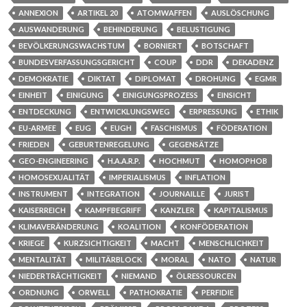
ANNEXION
ARTIKEL 20
ATOMWAFFEN
AUSLÖSCHUNG
AUSWANDERUNG
BEHINDERUNG
BELUSTIGUNG
BEVÖLKERUNGSWACHSTUM
BORNIERT
BOTSCHAFT
BUNDESVERFASSUNGSGERICHT
COUP
DDR
DEKADENZ
DEMOKRATIE
DIKTAT
DIPLOMAT
DROHUNG
EGMR
EINHEIT
EINIGUNG
EINIGUNGSPROZESS
EINSICHT
ENTDECKUNG
ENTWICKLUNGSWEG
ERPRESSUNG
ETHIK
EU-ARMEE
EUG
EUGH
FASCHISMUS
FÖDERATION
FRIEDEN
GEBURTENREGELUNG
GEGENSÄTZE
GEO-ENGINEERING
H.A.A.R.P.
HOCHMUT
HOMOPHOB
HOMOSEXUALITÄT
IMPERIALISMUS
INFLATION
INSTRUMENT
INTEGRATION
JOURNAILLE
JURIST
KAISERREICH
KAMPFBEGRIFF
KANZLER
KAPITALISMUS
KLIMAVERÄNDERUNG
KOALITION
KONFÖDERATION
KRIEGE
KURZSICHTIGKEIT
MACHT
MENSCHLICHKEIT
MENTALITÄT
MILITÄRBLOCK
MORAL
NATO
NATUR
NIEDERTRÄCHTIGKEIT
NIEMAND
ÖLRESSOURCEN
ORDNUNG
ORWELL
PATHOKRATIE
PERFIDIE