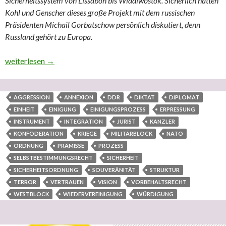
Sicherheitssystem von Lissabon bis Wladiwostok. Sicherlich hatten
Kohl und Genscher dieses große Projekt mit dem russischen
Präsidenten Michail Gorbatschow persönlich diskutiert, denn
Russland gehört zu Europa.
Die äußerst bemerkenswerte Frau und Juristin Luz María De Sté
weiterlesen
→
AGGRESSION
ANNEXION
DDR
DIKTAT
DIPLOMAT
EINHEIT
EINIGUNG
EINIGUNGSPROZESS
ERPRESSUNG
INSTRUMENT
INTEGRATION
JURIST
KANZLER
KONFÖDERATION
KRIEGE
MILITÄRBLOCK
NATO
ORDNUNG
PRÄMISSE
PROZESS
SELBSTBESTIMMUNGSRECHT
SICHERHEIT
SICHERHEITSORDNUNG
SOUVERÄNITÄT
STRUKTUR
TERROR
VERTRAUEN
VISION
VORBEHALTSRECHT
WESTBLOCK
WIEDERVEREINIGUNG
WÜRDIGUNG