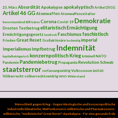
apokalyptisch
Absurdität
Apokalypse
23. März
Artikel 20 GG
Artikel 46 GG
Atomwaffen
Atomwaffenzeitalter
Demokratie
Corona
Covid-19
bevormundend
Bill Gates
elitaristisch
Ermächtigung
Drosten Testbetrug
faschistisch
Faschismus
Ermächtigungsgesetz
facebook
Great Reset
imperial
Frieden
Großaktionäre
hochmütig
Indemnität
Imperialismus
Impfbetrug
konzernpolitisch
Krieg
NATO
kriminell
kapitalbetrügerisch
Pandemiebetrug
Revolution
Schwab
Pandemie
Propaganda
staatsterror
Volkssouveränität
verfassungswidrig
Völkerrecht
völkerrechtswidrig
Widerstand
WHO
Menschheit gegen Krieg - Gegen ideologische und konzernpolitische
industrielle klimatische, Waffenkonzern-militärische und Pharmakonzern-
militärische, "medizinische" Great Reset"-Apokalypse - Für eine gesunde Erde