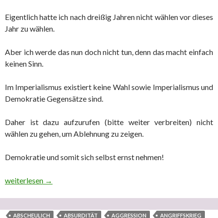
Eigentlich hatte ich nach dreißig Jahren nicht wählen vor dieses
Jahr zu wählen.
Aber ich werde das nun doch nicht tun, denn das macht einfach
keinen Sinn.
Im Imperialismus existiert keine Wahl sowie Imperialismus und
Demokratie Gegensätze sind.
Daher ist dazu aufzurufen (bitte weiter verbreiten) nicht
wählen zu gehen, um Ablehnung zu zeigen.
Demokratie und somit sich selbst ernst nehmen!
Warum die imperialistische EU aufgelöst und in eine föderativ
weiterlesen
→
ABSCHEULICH
ABSURDITÄT
AGGRESSION
ANGRIFFSKRIEG