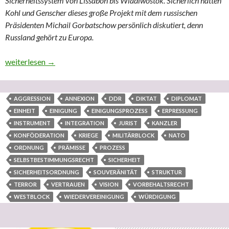
Sicherheitssystem von Lissabon bis Wladiwostok. Sicherlich hatten
Kohl und Genscher dieses große Projekt mit dem russischen
Präsidenten Michail Gorbatschow persönlich diskutiert, denn
Russland gehört zu Europa.
Die äußerst bemerkenswerte Frau und Juristin Luz María De Sté
weiterlesen
→
AGGRESSION
ANNEXION
DDR
DIKTAT
DIPLOMAT
EINHEIT
EINIGUNG
EINIGUNGSPROZESS
ERPRESSUNG
INSTRUMENT
INTEGRATION
JURIST
KANZLER
KONFÖDERATION
KRIEGE
MILITÄRBLOCK
NATO
ORDNUNG
PRÄMISSE
PROZESS
SELBSTBESTIMMUNGSRECHT
SICHERHEIT
SICHERHEITSORDNUNG
SOUVERÄNITÄT
STRUKTUR
TERROR
VERTRAUEN
VISION
VORBEHALTSRECHT
WESTBLOCK
WIEDERVEREINIGUNG
WÜRDIGUNG