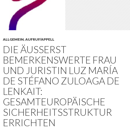
ALLGEMEIN
,
AUFRUF/APPELL
DIE ÄUSSERST B
EMERKENSWERTE FRAU U
ND JURISTIN LUZ MARÍA D
E STÉFANO ZULOAGA DE L
ENKAIT: G
ESAMTEUROPÄISCHE S
ICHERHEITSSTRUKTUR E
RRICHTEN