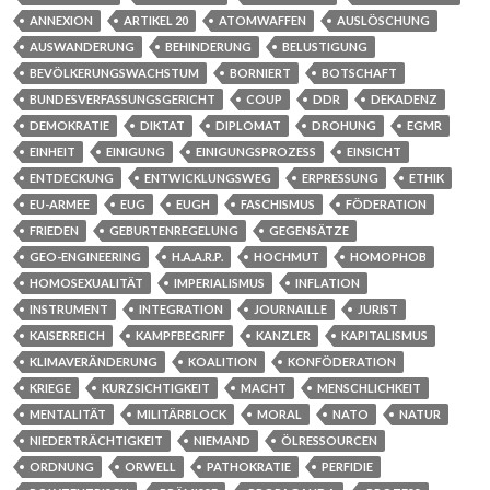
ANNEXION
ARTIKEL 20
ATOMWAFFEN
AUSLÖSCHUNG
AUSWANDERUNG
BEHINDERUNG
BELUSTIGUNG
BEVÖLKERUNGSWACHSTUM
BORNIERT
BOTSCHAFT
BUNDESVERFASSUNGSGERICHT
COUP
DDR
DEKADENZ
DEMOKRATIE
DIKTAT
DIPLOMAT
DROHUNG
EGMR
EINHEIT
EINIGUNG
EINIGUNGSPROZESS
EINSICHT
ENTDECKUNG
ENTWICKLUNGSWEG
ERPRESSUNG
ETHIK
EU-ARMEE
EUG
EUGH
FASCHISMUS
FÖDERATION
FRIEDEN
GEBURTENREGELUNG
GEGENSÄTZE
GEO-ENGINEERING
H.A.A.R.P.
HOCHMUT
HOMOPHOB
HOMOSEXUALITÄT
IMPERIALISMUS
INFLATION
INSTRUMENT
INTEGRATION
JOURNAILLE
JURIST
KAISERREICH
KAMPFBEGRIFF
KANZLER
KAPITALISMUS
KLIMAVERÄNDERUNG
KOALITION
KONFÖDERATION
KRIEGE
KURZSICHTIGKEIT
MACHT
MENSCHLICHKEIT
MENTALITÄT
MILITÄRBLOCK
MORAL
NATO
NATUR
NIEDERTRÄCHTIGKEIT
NIEMAND
ÖLRESSOURCEN
ORDNUNG
ORWELL
PATHOKRATIE
PERFIDIE