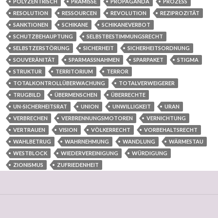
POLYZENTRISCH
PRÄMISSE
PROPAGANDA
PROZESS
RESOLUTION
RESSOURCEN
REVOLUTION
REZIPROZITÄT
SANKTIONEN
SCHIKANE
SCHIKANEVERBOT
SCHUTZBEHAUPTUNG
SELBSTBESTIMMUNGSRECHT
SELBSTZERSTÖRUNG
SICHERHEIT
SICHERHEITSORDNUNG
SOUVERÄNITÄT
SPARMASSNAHMEN
SPARPAKET
STIGMA
STRUKTUR
TERRITORIUM
TERROR
TOTALKONTROLLÜBERWACHUNG
TOTALVERWEIGERER
TRUGBILD
ÜBERMENSCHEN
ÜBERRECHTE
UN-SICHERHEITSRAT
UNION
UNWILLIGKEIT
URAN
VERBRECHEN
VERBRENNUNGSMOTOREN
VERNICHTUNG
VERTRAUEN
VISION
VÖLKERRECHT
VORBEHALTSRECHT
WAHLBETRUG
WAHRNEHMUNG
WANDLUNG
WÄRMESTAU
WESTBLOCK
WIEDERVEREINIGUNG
WÜRDIGUNG
ZIONISMUS
ZUFRIEDENHEIT