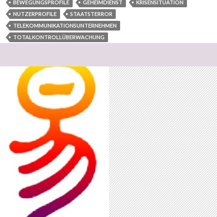
BEWEGUNGSPROFILE
GEHEIMDIENST
KRISENSITUATION
NUTZERPROFILE
STAATSTERROR
TELEKOMMUNIKATIONSUNTERNEHMEN
TOTALKONTROLLÜBERWACHUNG