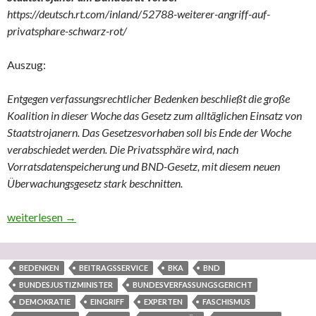
https://deutsch.rt.com/inland/52788-weiterer-angriff-auf-
privatsphare-schwarz-rot/
Auszug:
Entgegen verfassungsrechtlicher Bedenken beschließt die große
Koalition in dieser Woche das Gesetz zum alltäglichen Einsatz von
Staatstrojanern. Das Gesetzesvorhaben soll bis Ende der Woche
verabschiedet werden. Die Privatssphäre wird, nach
Vorratsdatenspeicherung und BND-Gesetz, mit diesem neuen
Überwachungsgesetz stark beschnitten.
Orwellscher Totalkontrollüberwachungsstaat-Faschismus des Demo
weiterlesen
→
BEDENKEN
BEITRAGSSERVICE
BKA
BND
BUNDESJUSTIZMINISTER
BUNDESVERFASSUNGSGERICHT
DEMOKRATIE
EINGRIFF
EXPERTEN
FASCHISMUS