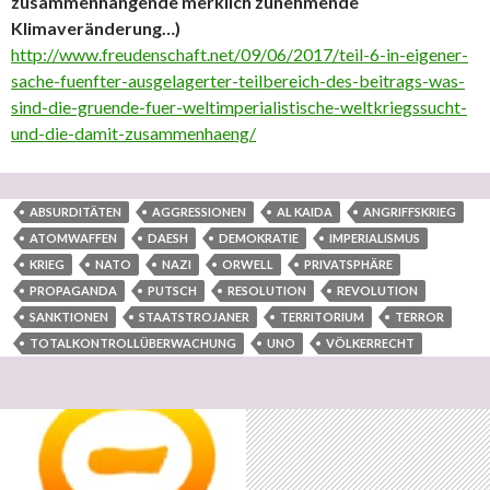
zusammenhängende merklich zunehmende
Klimaveränderung…)
http://www.freudenschaft.net/09/06/2017/teil-6-in-eigener-
sache-fuenfter-ausgelagerter-teilbereich-des-beitrags-was-
sind-die-gruende-fuer-weltimperialistische-weltkriegssucht-
und-die-damit-zusammenhaeng/
ABSURDITÄTEN
AGGRESSIONEN
AL KAIDA
ANGRIFFSKRIEG
ATOMWAFFEN
DAESH
DEMOKRATIE
IMPERIALISMUS
KRIEG
NATO
NAZI
ORWELL
PRIVATSPHÄRE
PROPAGANDA
PUTSCH
RESOLUTION
REVOLUTION
SANKTIONEN
STAATSTROJANER
TERRITORIUM
TERROR
TOTALKONTROLLÜBERWACHUNG
UNO
VÖLKERRECHT