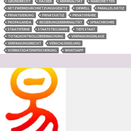
GRUNDRECHT
HACKER
KRIMINALITÄT
MARIONETTEN
NETZWERKDURCHSETZUNGSGESETZ
ORWELL
PARALLELJUSTIZ
PRIVATISIERUNG
PRIVATJUSTIZ
PRIVATSPÄHRE
PROPAGANDA
REGIERUNGSKRIMINALITÄT
SPRACHROHRE
STAATSFERNE
STAATSTROJANER
TIEFE STAAT
TOTALKONTROLLÜBERWACHUNG
VERFASSUNGSKLAGE
VERFASSUNGSRECHT
VERSCHLÜSSELUNG
VORRATSDATENSPEICHERUNG
WHATSAPP