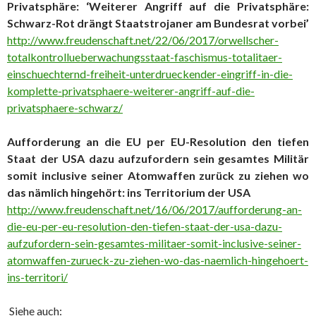
Privatsphäre: ‘Weiterer Angriff auf die Privatsphäre:
Schwarz-Rot drängt Staatstrojaner am Bundesrat vorbei’
http://www.freudenschaft.net/22/06/2017/orwellscher-
totalkontrollueberwachungsstaat-faschismus-totalitaer-
einschuechternd-freiheit-unterdrueckender-eingriff-in-die-
komplette-privatsphaere-weiterer-angriff-auf-die-
privatsphaere-schwarz/
Aufforderung an die EU per EU-Resolution den tiefen
Staat der USA dazu aufzufordern sein gesamtes Militär
somit inclusive seiner Atomwaffen zurück zu ziehen wo
das nämlich hingehört: ins Territorium der USA
http://www.freudenschaft.net/16/06/2017/aufforderung-an-
die-eu-per-eu-resolution-den-tiefen-staat-der-usa-dazu-
aufzufordern-sein-gesamtes-militaer-somit-inclusive-seiner-
atomwaffen-zurueck-zu-ziehen-wo-das-naemlich-hingehoert-
ins-territori/
Siehe auch: