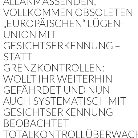
ALLANMASSENDEN, V
OLLKOMMEN OBSOLETEN „
EUROPÄISCHEN“ LÜGEN-U
NION MIT G
ESICHTSERKENNUNG – S
TATT G
RENZKONTROLLEN: W
OLLT IHR WEITERHIN G
EFÄHRDET UND NUN A
UCH SYSTEMATISCH MIT G
ESICHTSERKENNUNG B
EOBACHTET T
OTALKONTROLLÜBERWACHT