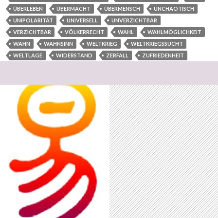
ÜBERLEBEN
ÜBERMACHT
ÜBERMENSCH
UNCHAOTISCH
UNIPOLARITÄT
UNIVERSELL
UNVERZICHTBAR
VERZICHTBAR
VÖLKERRECHT
WAHL
WAHLMÖGLICHKEIT
WAHN
WAHNSINN
WELTKRIEG
WELTKRIEGSSUCHT
WELTLAGE
WIDERSTAND
ZERFALL
ZUFRIEDENHEIT