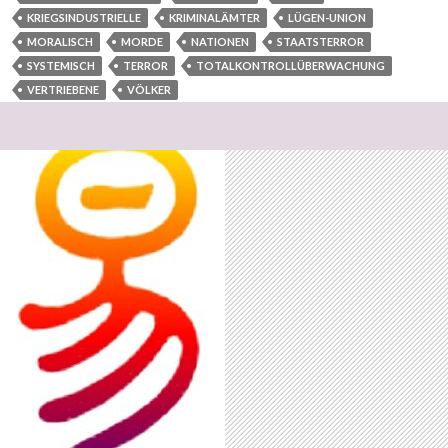
KRIEGSINDUSTRIELLE
KRIMINALÄMTER
LÜGEN-UNION
MORALISCH
MORDE
NATIONEN
STAATSTERROR
SYSTEMISCH
TERROR
TOTALKONTROLLÜBERWACHUNG
VERTRIEBENE
VÖLKER