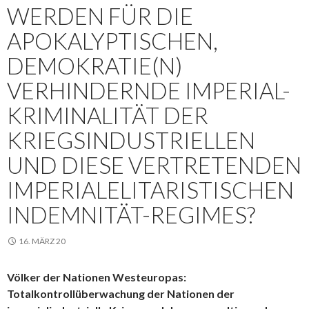
ERDEN FÜR DIE A
POKALYPTISCHEN, D
EMOKRATIE(N) V
ERHINDERNDE IMPERIAL-K
RIMINALITÄT DER K
RIEGSINDUSTRIELLEN U
ND DIESE VERTRETENDEN I
MPERIALELITARISTISCHEN I
NDEMNITÄT-REGIMES?
16. MÄRZ 20
Völker der Nationen Westeuropas:
Totalkontrollüberwachung der Nationen der