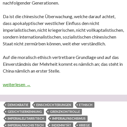
nachfolgender Generationen.
Da ist die chinesische Überwachung, welche darauf achtet,
dass apokalyptischer westlicher Einfluss den nicht
imperialistischen, nicht kriegerischen, nicht vollkaptalistischen,
sondern internationalistischen, sozialistischen chinesischen
Staat nicht zermürben können, weit eher verständlich.
Auf die moralisch ethisch vertretbare Grundlage und auf das
Einverständnis der Mehrheit kommt es nämlich an; das steht in
China nämlich an erster Stelle.
Völker der Nationen Westeuropas: Totalkontrollüberwachung der 
weiterlesen
→
DEMOKRATIE
EINSCHÜCHTERUNGEN
ETHISCH
GESICHTSERKENNUNG
GRENZKONTROLLE
IMPERIALELITARISTISCH
IMPERIALFASCHISMUS
IMPERIALFASCHISTISCH
INDEMNITÄT
KRIEGE