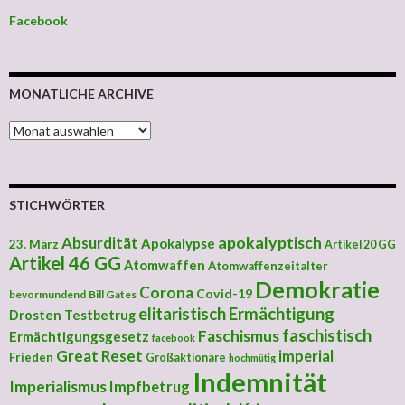
Facebook
MONATLICHE ARCHIVE
MONATLICHE ARCHIVE
STICHWÖRTER
apokalyptisch
Absurdität
Apokalypse
23. März
Artikel 20 GG
Artikel 46 GG
Atomwaffen
Atomwaffenzeitalter
Demokratie
Corona
Covid-19
bevormundend
Bill Gates
elitaristisch
Ermächtigung
Drosten Testbetrug
faschistisch
Faschismus
Ermächtigungsgesetz
facebook
Great Reset
imperial
Frieden
Großaktionäre
hochmütig
Indemnität
Imperialismus
Impfbetrug