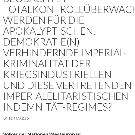
OTALKONTROLLÜBERWACHT
ERDEN FÜR DIE A
POKALYPTISCHEN, D
EMOKRATIE(N) V
ERHINDERNDE IMPERIAL-K
RIMINALITÄT DER K
RIEGSINDUSTRIELLEN U
ND DIESE VERTRETENDEN I
MPERIALELITARISTISCHEN I
NDEMNITÄT-REGIMES?
16. MÄRZ 20
Völker der Nationen Westeuropas: