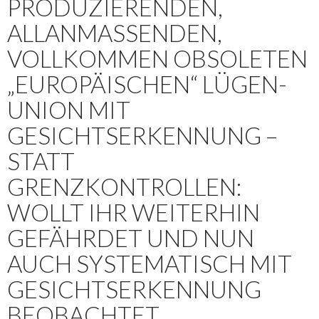
PRODUZIERENDEN,
ALLANMASSENDEN, V
OLLKOMMEN OBSOLETEN „
EUROPÄISCHEN“ LÜGEN-U
NION MIT G
ESICHTSERKENNUNG – S
TATT G
RENZKONTROLLEN: W
OLLT IHR WEITERHIN G
EFÄHRDET UND NUN A
UCH SYSTEMATISCH MIT G
ESICHTSERKENNUNG B
EOBACHTET T