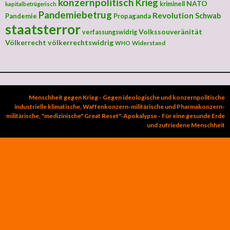
konzernpolitisch
Krieg
NATO
kriminell
kapitalbetrügerisch
Pandemiebetrug
Revolution
Schwab
Pandemie
Propaganda
staatsterror
Volkssouveränität
verfassungswidrig
Völkerrecht
völkerrechtswidrig
Widerstand
WHO
Menschheit gegen Krieg - Gegen ideologische und konzernpolitische
industrielle klimatische, Waffenkonzern-militärische und Pharmakonzern-
militärische, "medizinische" Great Reset"-Apokalypse - Für eine gesunde Erde
und zufriedene Menschheit