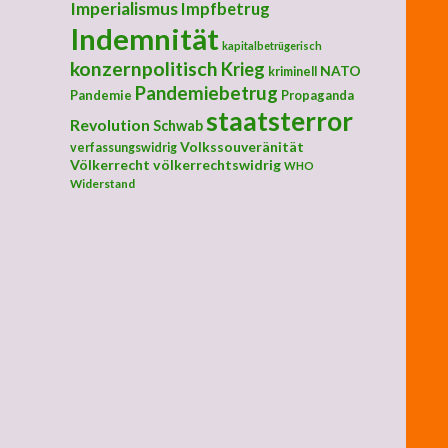
Imperialismus
Impfbetrug
Indemnität
kapitalbetrügerisch
konzernpolitisch
Krieg
NATO
kriminell
Pandemiebetrug
Pandemie
Propaganda
staatsterror
Revolution
Schwab
Volkssouveränität
verfassungswidrig
Völkerrecht
völkerrechtswidrig
WHO
Widerstand