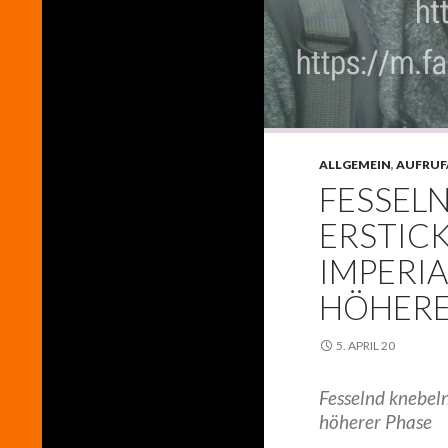
ALLGEMEIN
,
AUFRUF
FESSEL
ERSTIC
IMPERIA
HÖHERE
5. APRIL 20
Fesselnd knebeln
höherer Phase