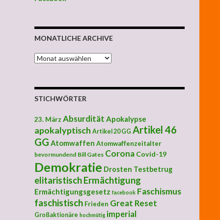
MONATLICHE ARCHIVE
MONATLICHE ARCHIVE
STICHWÖRTER
Absurdität
Apokalypse
23. März
Artikel 46
apokalyptisch
Artikel 20 GG
GG
Atomwaffen
Atomwaffenzeitalter
Corona
Covid-19
bevormundend
Bill Gates
Demokratie
Drosten Testbetrug
elitaristisch
Ermächtigung
Faschismus
Ermächtigungsgesetz
facebook
faschistisch
Great Reset
Frieden
imperial
Großaktionäre
hochmütig