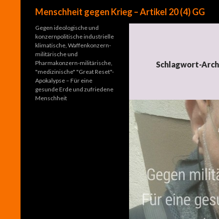
Suchen
Menschheit gegen Krieg – Artikel 20 (4) GG
Gegen ideologische und
konzernpolitische industrielle
klimatische, Waffenkonzern-
militärische und
Pharmakonzern-militärische,
Schlagwort-Archi
"medizinische" "Great Reset"-
Apokalypse – Für eine
gesunde Erde und zufriedene
Menschheit