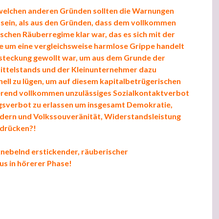
welchen anderen Gründen sollten die Warnungen
 sein, als aus den Gründen, dass dem vollkommen
schen Räuberregime klar war, das es sich mit der
um eine vergleichsweise harmlose Grippe handelt
nsteckung gewollt war, um aus dem Grunde der
ttelstands und der Kleinunternehmer dazu
ell zu lügen, um auf diesem kapitalbetrügerischen
rend vollkommen unzulässiges Sozialkontaktverbot
sverbot zu erlassen um insgesamt Demokratie,
indern und Volkssouveränität, Widerstandsleistung
rdrücken?!
knebelnd erstickender, räuberischer
us in hörerer Phase!
erstickender, räuberischer Imperialfaschismus in höherer Phase