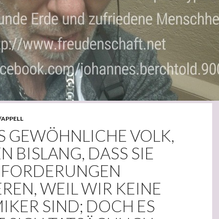
/APPELL
AS GEWÖHNLICHE VOLK,
 BISLANG, DASS SIE
 FORDERUNGEN
REN, WEIL WIR KEINE
IKER SIND; DOCH ES