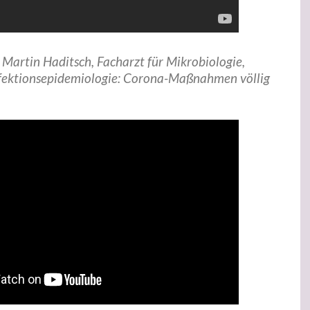
. Martin Haditsch, Facharzt für Mikrobiologie,
nfektions­epidemiologie: Corona-Maßnahmen völlig