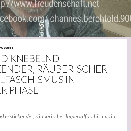
/APPELL
ND KNEBELND
KENDER, RÄUBERISCHER
LFASCHISMUS IN
R PHASE
d erstickender, räuberischer Imperialfaschismus in