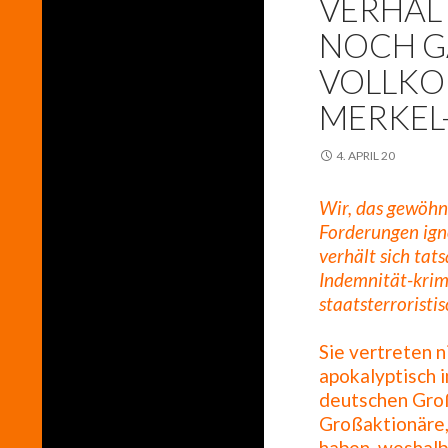
VERHÄL
NOCH G
VOLLKO
MERKEL
4. APRIL 20
Wir, das gewöhnl
Forderungen igno
verhält sich tat
Indemnität-krim
staatsterrorist
Sie vertreten n
apokalyptisch i
deutschen Groß
Großaktionäre, 
haben, weshalb