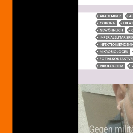
AKADEMIKER
A
CORONA
EKLA
GEWÖHNLICH
IMPERIALELITARISRI
INFEKTIONSEPIDEM
MIKROBIOLOGEN
SOZIALKONTAKTV
VIROLOGEN M