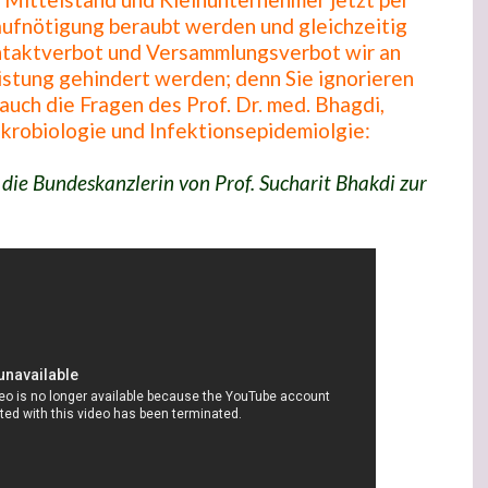
ufnötigung beraubt werden und gleichzeitig
ntaktverbot und Versammlungsverbot wir an
stung gehindert werden; denn Sie ignorieren
auch die Fragen des Prof. Dr. med. Bhagdi,
ikrobiologie und Infektionsepidemiolgie:
 die Bundeskanzlerin von Prof. Sucharit Bhakdi zur