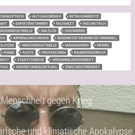
POKALYPTISCH
AUTOAGGRESSIV
BETRUGSKREDITE
TANT
EXPERTENSTIMMEN
FACHARZT
FASCHISTISCH
GROSSINDUSTRIELLE
HALTLOS
IGNORIEREN
SCH
IMPERIALFASCHISMUS
INDEMNITÄT INDEMNITÄT-KRIMINELL
IOLOGEN
KRIEGSINDUSTRIELLE
MASSNAHMEN
MERKEL
PHASE
PLEITE
PROFESSOREN
RAUBMÖRDERISCH
ERBOT
STAATSTERROR
VERSAMMLUNGSVERBOT
VOLK
WIDERSTANDSLEISTUNG
ZWECKENTFREMDET