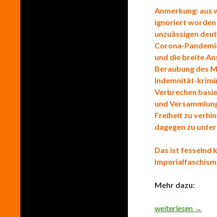
Anmerkung: aus 
ignoriert worden
unzuässigen deut
Corona-Pandemie 
und die breite A
Beraubung des Mi
Indemnität-krimin
Verbrechen basie
und Versammlung
Freiheit zu verh
dagegen zu unte
Das ist fesselnd 
Imperialfaschism
Mehr dazu:
Fesselnd knebelnd 
weiterlesen
→