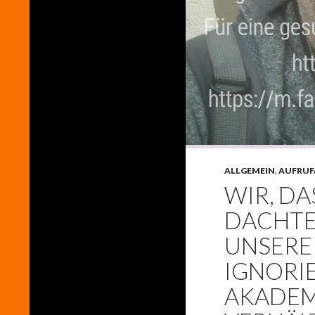
ALLGEMEIN
,
AUFRUF
WIR, D
DACHTEN
UNSERE
IGNORIE
AKADEM