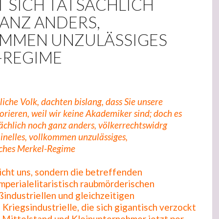
T SICH TATSÄCHLICH
ANZ ANDERS,
MMEN UNZULÄSSIGES
-REGIME
iche Volk, dachten bislang, dass Sie unsere
rieren, weil wir keine Akademiker sind; doch es
sächlich noch ganz anders, völkerrechtswidrg
inelles, vollkommen unzulässiges,
isches Merkel-Regime
icht uns, sondern die betreffenden
mperialelitaristisch raubmörderischen
industriellen und gleichzeitigen
Kriegsindustrielle, die sich gigantisch verzockt
 Mittelstand und Kleinunternehmer jetzt per