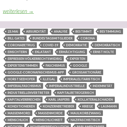
Die natürliche Reaktion des unerlässlichen Abschluss der 
weiterlesen
→
23. MAI
ABSURDITÄT
ANALYSE
BESTIMMT
BESTIMMUNG
BILL GATES
BUNDESTAGSMITGLIEDER
CORONA
CORONABETRUG
COVID-19
DEMOKRATIE
DEMOKRATISCH
EINSCHTERN
EKLATANT
ERMÄCHTIGUNG
ERNST NOLTE
ERPRESSEN VÖLKERRECHTSWIDRIG
EXPERTEN
EXPERTENSTIMMEN
FASCHISMUS
GOOGLE
GOOGLE-CORONAFASCHISMUS-APP
GROSSAKTIONÄRE
HORST SEEHOFER
ILLEGAL
IMPERIALELITARISTISCH
IMPERIALFASCHISMUS
IMPERIALINDUSTRIELLE
INDEMNITÄT
INDUSTRIELLENVERTRETER
KAPITALBETRÜGERISCH
KAPITALVERBRECHEN
KARL JASPERS
KOLLATERALSCHADEN
KONDITIONIEREN
KONZERNBETREIBER
KRIEGE
LAUMANN
MASSENMORD
MASSENMORDE
MAULKORBZWANG
MENSCHLICH
MENSCHLICHKEIT
NAZIFASCHISTISCH
NÖTIGEN
NOVEMBERREVOLUTION
PARLAMENTARIER