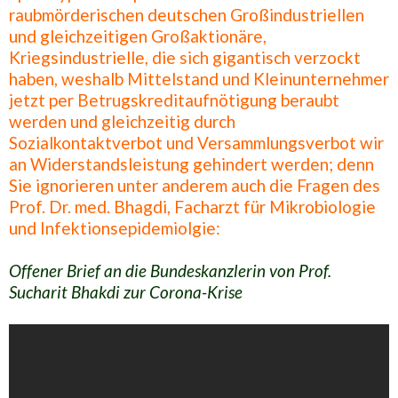
raubmörderischen deutschen Großindustriellen
und gleichzeitigen Großaktionäre,
Kriegsindustrielle, die sich gigantisch verzockt
haben, weshalb Mittelstand und Kleinunternehmer
jetzt per Betrugskreditaufnötigung beraubt
werden und gleichzeitig durch
Sozialkontaktverbot und Versammlungsverbot wir
an Widerstandsleistung gehindert werden; denn
Sie ignorieren unter anderem auch die Fragen des
Prof. Dr. med. Bhagdi, Facharzt für Mikrobiologie
und Infektionsepidemiolgie:
Offener Brief an die Bundeskanzlerin von Prof.
Sucharit Bhakdi zur Corona-Krise