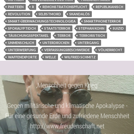
PARTEIEN
R
REMONSTRATIONSPFLICHT
REPUBLIKANISCH
REVOLUTION
SELBSTMORD
SKANDALÖS
SMART-ÜBERWACHUNGSTECHNOLOGIEA
SMARTPHONETERROR
SPOKALYPTIDCH
STAATSTERROR
STEPHAN KOHN
SUIZID
TÄUSCHUNGSSPEKTAKEL
TERROR
TERRORISTISCH
UNMENSCHLICH
UNTERDRÜCKEN
UNTERGANG
UNTERWERFUNG
VERFASSUNGSBESCHWERDE
VÖLKERRECHT
WAFFENEXPORTE
WELLE
WILFRIED SCHMITZ