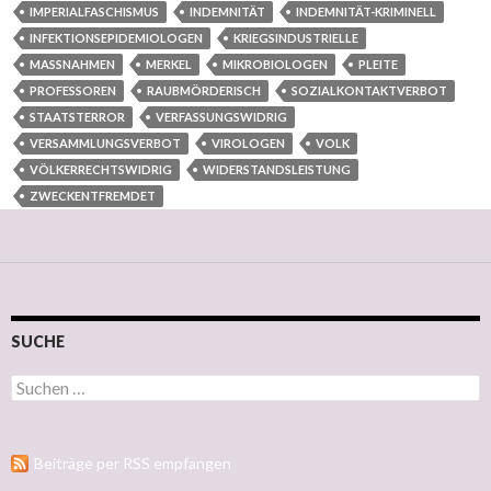
IMPERIALFASCHISMUS
INDEMNITÄT
INDEMNITÄT-KRIMINELL
INFEKTIONSEPIDEMIOLOGEN
KRIEGSINDUSTRIELLE
MASSNAHMEN
MERKEL
MIKROBIOLOGEN
PLEITE
PROFESSOREN
RAUBMÖRDERISCH
SOZIALKONTAKTVERBOT
STAATSTERROR
VERFASSUNGSWIDRIG
VERSAMMLUNGSVERBOT
VIROLOGEN
VOLK
VÖLKERRECHTSWIDRIG
WIDERSTANDSLEISTUNG
ZWECKENTFREMDET
SUCHE
Suchen nach:
Beiträge per RSS empfangen