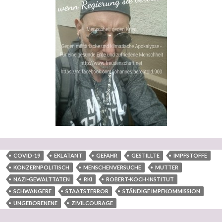
COVID-19
EKLATANT
GEFAHR
GESTILLTE
IMPFSTOFFE
KONZERNPOLITISCH
MENSCHENVERSUCHE
MUTTER
NAZI-GEWALTTATEN
RKI
ROBERT-KOCH-INSTITUT
SCHWANGERE
STAATSTERROR
STÄNDIGE IMPFKOMMISSION
UNGEBORENENE
ZIVILCOURAGE