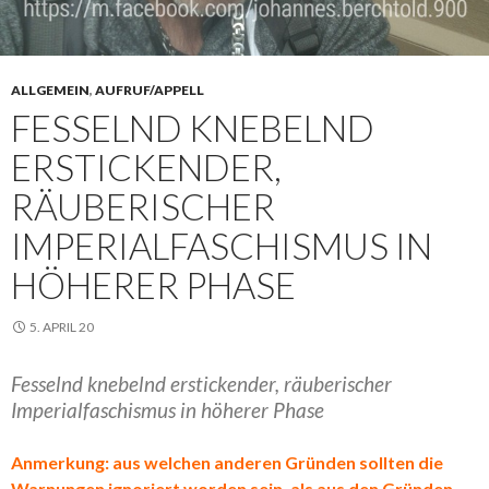
ALLGEMEIN
,
AUFRUF/APPELL
FESSELND KNEBELND
ERSTICKENDER,
RÄUBERISCHER
IMPERIALFASCHISMUS IN
HÖHERER PHASE
5. APRIL 20
Fesselnd knebelnd erstickender, räuberischer
Imperialfaschismus in höherer Phase
Anmerkung: aus welchen anderen Gründen sollten die
Warnungen ignoriert worden sein, als aus den Gründen,