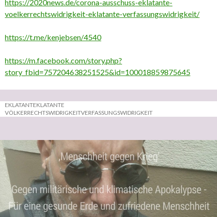
https://2020news.de/corona-ausschuss-eklatante-
voelkerrechtswidrigkeit-eklatante-verfassungswidrigkeit/
https://t.me/kenjebsen/4540
https://m.facebook.com/story.php?
story_fbid=757204638251525&id=100018859875645
EKLATANT
EKLATANTE
VÖLKERRECHTSWIDRIGKEIT
VERFASSUNGSWIDRIGKEIT