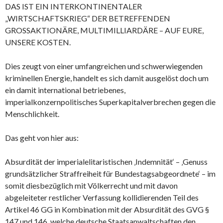
DAS IST EIN INTERKONTINENTALER
„WIRTSCHAFTSKRIEG“ DER BETREFFENDEN
GROSSAKTIONÄRE, MULTIMILLIARDÄRE – AUF EURE,
UNSERE KOSTEN.
Dies zeugt von einer umfangreichen und schwerwiegenden
kriminellen Energie, handelt es sich damit ausgelöst doch um
ein damit international betriebenes,
imperialkonzernpolitisches Superkapitalverbrechen gegen die
Menschlichkeit.
Das geht von hier aus:
Absurdität der imperialelitaristischen ‚Indemnität‘ – ‚Genuss
grundsätzlicher Straffreiheit für Bundestagsabgeordnete‘ – im
somit diesbezüglich mit Völkerrecht und mit davon
abgeleiteter restlicher Verfassung kollidierenden Teil des
Artikel 46 GG in Kombination mit der Absurdität des GVG §
147 und 146, welche deutsche Staatsanwaltschaften den