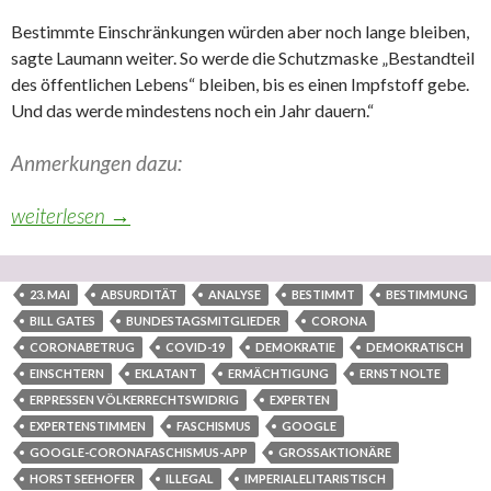
Bestimmte Einschränkungen würden aber noch lange bleiben,
sagte Laumann weiter. So werde die Schutzmaske „Bestandteil
des öffentlichen Lebens“ bleiben, bis es einen Impfstoff gebe.
Und das werde mindestens noch ein Jahr dauern.“
Anmerkungen dazu:
Die natürliche Reaktion des unerlässlichen Abschluss der 
weiterlesen
→
23. MAI
ABSURDITÄT
ANALYSE
BESTIMMT
BESTIMMUNG
BILL GATES
BUNDESTAGSMITGLIEDER
CORONA
CORONABETRUG
COVID-19
DEMOKRATIE
DEMOKRATISCH
EINSCHTERN
EKLATANT
ERMÄCHTIGUNG
ERNST NOLTE
ERPRESSEN VÖLKERRECHTSWIDRIG
EXPERTEN
EXPERTENSTIMMEN
FASCHISMUS
GOOGLE
GOOGLE-CORONAFASCHISMUS-APP
GROSSAKTIONÄRE
HORST SEEHOFER
ILLEGAL
IMPERIALELITARISTISCH