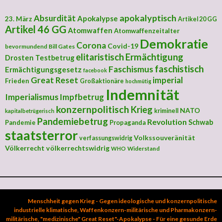
apokalyptisch
Absurdität
Apokalypse
23. März
Artikel 20 GG
Artikel 46 GG
Atomwaffen
Atomwaffenzeitalter
Demokratie
Corona
Covid-19
bevormundend
Bill Gates
elitaristisch
Ermächtigung
Drosten Testbetrug
faschistisch
Faschismus
Ermächtigungsgesetz
facebook
Great Reset
imperial
Frieden
Großaktionäre
hochmütig
Indemnität
Imperialismus
Impfbetrug
konzernpolitisch
Krieg
NATO
kriminell
kapitalbetrügerisch
Pandemiebetrug
Revolution
Schwab
Pandemie
Propaganda
staatsterror
Volkssouveränität
verfassungswidrig
Völkerrecht
völkerrechtswidrig
Widerstand
WHO
Menschheit gegen Krieg - Gegen ideologische und konzernpolitische
industrielle klimatische, Waffenkonzern-militärische und Pharmakonzern-
militärische, "medizinische" Great Reset"-Apokalypse - Für eine gesunde Erde