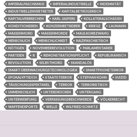
IMPERIALFASCHISMUS
IMPERIALINDUSTRIELLE
INDEMNITÄT
INDUSTRIELLENVERTRETER
KAPITALBETRÜGERISCH
KAPITALVERBRECHEN
KARL JASPERS
KOLLATERALSCHADEN
KONDITIONIEREN
KONZERNBETREIBER
KRIEGE
LAUMANN
MASSENMORD
MASSENMORDE
MAULKORBZWANG
MENSCHLICH
MENSCHLICHKEIT
NAZIFASCHISTISCH
NÖTIGEN
NOVEMBERREVOLUTION
PARLAMENTARIER
PARTEIEN
R
REMONSTRATIONSPFLICHT
REPUBLIKANISCH
REVOLUTION
SELBSTMORD
SKANDALÖS
SMART-ÜBERWACHUNGSTECHNOLOGIEA
SMARTPHONETERROR
SPOKALYPTIDCH
STAATSTERROR
STEPHAN KOHN
SUIZID
TÄUSCHUNGSSPEKTAKEL
TERROR
TERRORISTISCH
UNMENSCHLICH
UNTERDRÜCKEN
UNTERGANG
UNTERWERFUNG
VERFASSUNGSBESCHWERDE
VÖLKERRECHT
WAFFENEXPORTE
WELLE
WILFRIED SCHMITZ