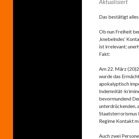
Aktualisiert
Das bestätigt alles
Ob nun Freiheit b
‚knebelndes‘ Kont
ist irrelevant; uner
Fakt:
Am 22. März (20)2
wurde das Ermächt
apokalyptisch imper
Indemnität-krimin
bevormundend Demo
unterdrückenden, a
Staatsterrorismus
Regime Kontakt mi
Auch zwei Personen