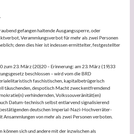
.
eraubend gefangen haltende Ausgangssperre, oder
aktverbot, Verammlungsverbot für mehr als zwei Personen
heblich; denn dies hier ist indessen ermittelter, festgestellter
0 zum 23. März (20)20 – Erinnerung: am 23. März (19)33
ungsgesetz beschlossen – wird vom die BRD
ialelitaristisch faschistischen, kapitalbetrügerisch
ell täuschenden, despotisch Macht zweckentfremdend
kratie(n) verhindernden, Volkssouveränität(en)
uch Datum-technisch selbst entlarvend signalisierend
 bestätigenden deutschen Imperial-Nazi-Hochverräter-
t Ansammlungen von mehr als zwei Personen verboten.
 können sich und andere mit der inzwischen als