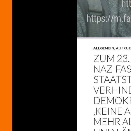
ALLGEMEIN
,
AUFRUF
ZUM 23.
NAZIFA
STAATS
VERHIN
DEMOKR
‚KEINE
MEHR A