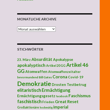
MONATLICHE ARCHIVE
MONATLICHE ARCHIVE
STICHWÖRTER
Absurdität
Apokalypse
23. März
Artikel 46
apokalyptisch
Artikel 20 GG
GG
Atomwaffen
Atomwaffenzeitalter
Corona
Covid-19
bevormundend
Bill Gates
Demokratie
Drosten Testbetrug
elitaristisch
Ermächtigung
Faschismus
Ermächtigungsgesetz
facebook
faschistisch
Great Reset
Frieden
imperial
Großaktionäre
hochmütig