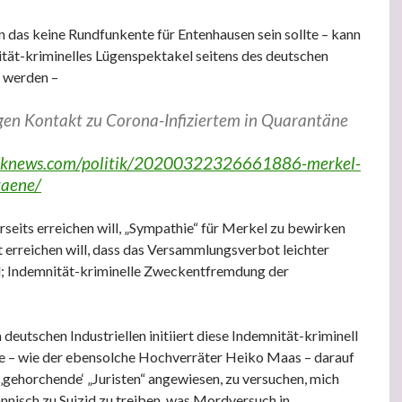
n das keine Rundfunkente für Entenhausen sein sollte – kann
ität-kriminelles Lügenspektakel seitens des deutschen
 werden –
en Kontakt zu Corona-Infiziertem in Quarantäne
tniknews.com/politik/20200322326661886-merkel-
taene/
rseits erreichen will, „Sympathie“ für Merkel zu bewirken
 erreichen will, dass das Versammlungsverbot leichter
 Indemnität-kriminelle Zweckentfremdung der
deutschen Industriellen initiiert diese Indemnität-kriminell
he – wie der ebensolche Hochverräter Heiko Maas – darauf
 ‚gehorchende‘ „Juristen“ angewiesen, zu versuchen, mich
nisch zu Suizid zu treiben, was Mordversuch in