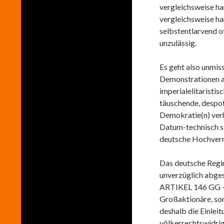
vergleichsweise ha
vergleichsweise ha
selbstentlarvend 
unzulässig.
Es geht also unmis
Demonstrationen a
imperialelitaristis
täuschende, desp
Demokratie(n) verh
Datum-technisch se
deutsche Hochverrä
Das deutsche Regim
unverzüglich abges
ARTIKEL 146 GG – e
Großaktionäre, so
deshalb die Einlei
völkerrechtswidrig