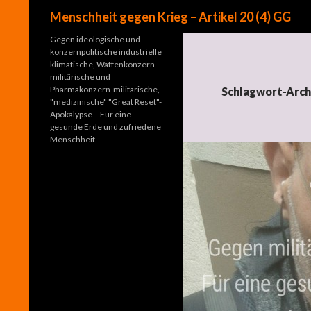
Suchen
Menschheit gegen Krieg – Artikel 20 (4) GG
Gegen ideologische und
konzernpolitische industrielle
klimatische, Waffenkonzern-
militärische und
Pharmakonzern-militärische,
Schlagwort-Arch
"medizinische" "Great Reset"-
Apokalypse – Für eine
gesunde Erde und zufriedene
Menschheit