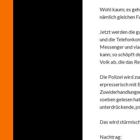
Wohl kaum; es gehö
nämlich gleichen F
Jetzt werden die 
und die Telefonkon
Messenger und via 
kann; so schöpft d
Volk ab, die das R
Die Polizei wird 
erpresserisch mit
Zuwiderhandlungen 
soeben gelesen hat
unterdrückende, ps
Das wird stürmisch
Nachtrag: