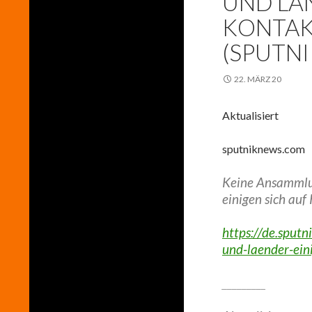
UND LÄN
KONTAK
(SPUTN
22. MÄRZ 20
Aktualisiert
sputniknews.com
Keine Ansammlun
einigen sich au
https://de.spu
und-laender-ein
_________