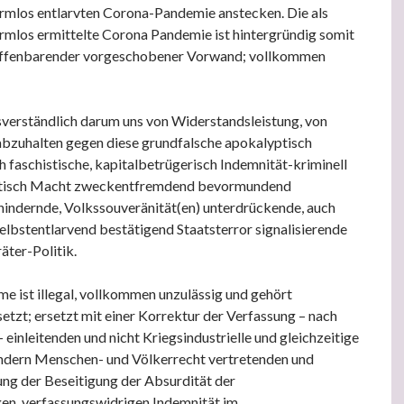
rmlos entlarvten Corona-Pandemie anstecken. Die als
rmlos ermittelte Corona Pandemie ist hintergründig somit
offenbarender vorgeschobener Vorwand; vollkommen
sverständlich darum uns von Widerstandsleistung, von
bzuhalten gegen diese grundfalsche apokalyptisch
ch faschistische, kapitalbetrügerisch Indemnität-kriminell
otisch Macht zweckentfremdend bevormundend
indernde, Volkssouveränität(en) unterdrückende, auch
lbstentlarvend bestätigend Staatsterror signalisierende
ter-Politik.
e ist illegal, vollkommen unzulässig und gehört
etzt; ersetzt mit einer Korrektur der Verfassung – nach
inleitenden und nicht Kriegsindustrielle und gleichzeitige
ndern Menschen- und Völkerrecht vertretenden und
tung der Beseitigung der Absurdität der
en, verfassungswidrigen Indemnität im