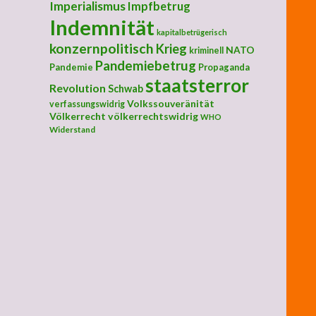
Imperialismus
Impfbetrug
Indemnität
kapitalbetrügerisch
konzernpolitisch
Krieg
NATO
kriminell
Pandemiebetrug
Pandemie
Propaganda
staatsterror
Revolution
Schwab
Volkssouveränität
verfassungswidrig
Völkerrecht
völkerrechtswidrig
WHO
Widerstand