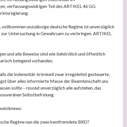
gen, verfassungswidrigen Teil des ARTIKEL 46 GG
rimsregierung.
, vollkommen unzulässige deutsche Regime ist unverzüglich
d zur Untersuchung in Gewahrsam zu verbringen. ARTIKEL
gen und alle Beweise sind wie behördlich und öffentlich
risch belegend vorhanden.
lls die Indemnität-kriminell zwar irregeleitet gesteuerte,
gst über alles informierte Masse der Beamtenschaft uns
lassen sollte – resolut unverzüglich alle aufstehen, das
souveränen Selbstbefreiung.
putniknews:
rische Regime nun die zweckentfremdete BRD?