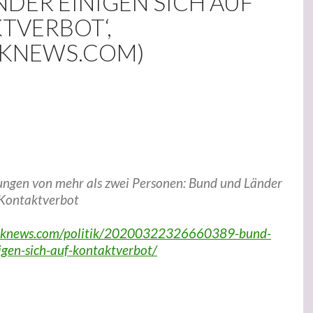
DER EINIGEN SICH AUF
TVERBOT‘,
IKNEWS.COM)
gen von mehr als zwei Personen: Bund und Länder
f Kontaktverbot
tniknews.com/politik/20200322326660389-bund-
igen-sich-auf-kontaktverbot/