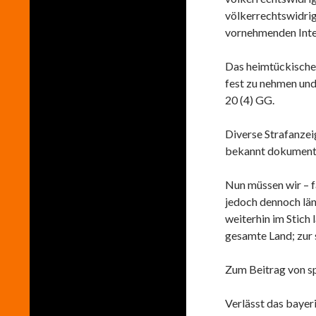
völkerrechtswidri
vornehmenden Inte
Das heimtückische
fest zu nehmen un
20 (4) GG.
Diverse Strafanzei
bekannt dokumenta
Nun müssen wir – fa
jedoch dennoch län
weiterhin im Stich 
gesamte Land; zur 
Zum Beitrag von s
Verlässt das baye