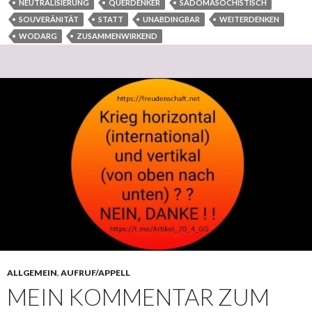
NEUTRALISIERUNG
QUERDENKER
SADOMASOCHISTISCH
SOUVERÄNITÄT
STATT
UNABDINGBAR
WEITERDENKEN
WODARG
ZUSAMMENWIRKEND
ALLGEMEIN
,
AUFRUF/APPELL
MEIN KOMMENTAR ZUM