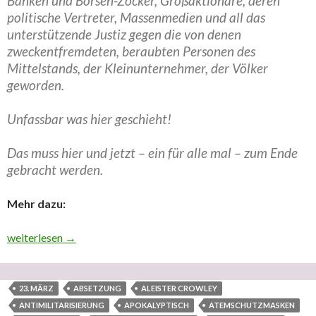
Banken und Börsen-Zocker, Großaktionäre, deren
politische Vertreter, Massenmedien und all das
unterstützende Justiz gegen die von denen
zweckentfremdeten, beraubten Personen des
Mittelstands, der Kleinunternehmer, der Völker
geworden.
Unfassbar was hier geschieht!
Das muss hier und jetzt – ein für alle mal – zum Ende
gebracht werden.
Mehr dazu:
Das ist nun eine gesteigerte Phase des imperialelitaristisch f
weiterlesen
→
23. MÄRZ
ABSETZUNG
ALEISTER CROWLEY
ANTIMILITARISIERUNG
APOKALYPTISCH
ATEMSCHUTZMASKEN