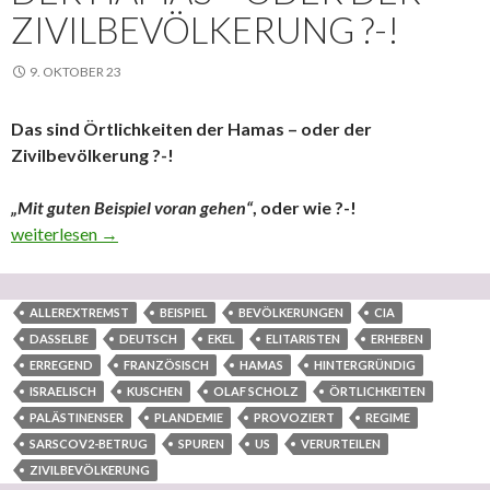
ZIVILBEVÖLKERUNG ?-!
9. OKTOBER 23
Das sind Örtlichkeiten der Hamas – oder der
Zivilbevölkerung ?-!
„Mit guten Beispiel voran gehen“
, oder wie ?-!
Das sind Örtlichkeiten der Hamas – oder der Zivilbevölkerung ?-
weiterlesen
→
ALLEREXTREMST
BEISPIEL
BEVÖLKERUNGEN
CIA
DASSELBE
DEUTSCH
EKEL
ELITARISTEN
ERHEBEN
ERREGEND
FRANZÖSISCH
HAMAS
HINTERGRÜNDIG
ISRAELISCH
KUSCHEN
OLAF SCHOLZ
ÖRTLICHKEITEN
PALÄSTINENSER
PLANDEMIE
PROVOZIERT
REGIME
SARSCOV2-BETRUG
SPUREN
US
VERURTEILEN
ZIVILBEVÖLKERUNG