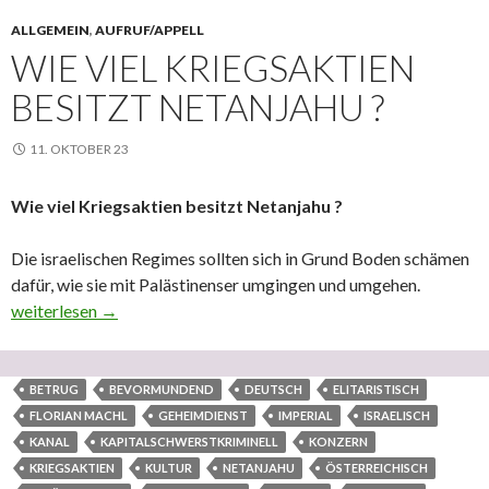
ALLGEMEIN
,
AUFRUF/APPELL
WIE VIEL KRIEGSAKTIEN
BESITZT NETANJAHU ?
11. OKTOBER 23
Wie viel Kriegsaktien besitzt Netanjahu ?
Die israelischen Regimes sollten sich in Grund Boden schämen
dafür, wie sie mit Palästinenser umgingen und umgehen.
Wie viel Kriegsaktien besitzt Netanjahu ?
weiterlesen
→
BETRUG
BEVORMUNDEND
DEUTSCH
ELITARISTISCH
FLORIAN MACHL
GEHEIMDIENST
IMPERIAL
ISRAELISCH
KANAL
KAPITALSCHWERSTKRIMINELL
KONZERN
KRIEGSAKTIEN
KULTUR
NETANJAHU
ÖSTERREICHISCH