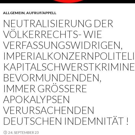
ALLGEMEIN
,
AUFRUF/APPELL
NEUTRALISIERUNG DER
VÖLKERRECHTS- WIE
VERFASSUNGSWIDRIGEN,
IMPERIALKONZERNPOLITELI
KAPITALSCHWERSTKRIMINE
BEVORMUNDENDEN,
IMMER GRÖSSERE A
POKALYPSEN V
ERURSACHENDEN D
EUTSCHEN INDEMNITÄT !
24. SEPTEMBER 23