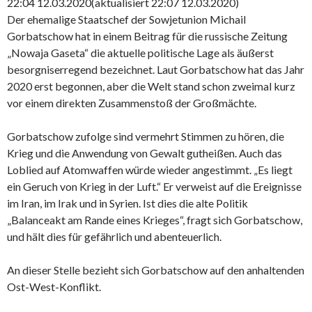
22:04 12.03.2020
(aktualisiert 22:07 12.03.2020)
Der ehemalige Staatschef der Sowjetunion Michail
Gorbatschow hat in einem Beitrag für die russische Zeitung
„Nowaja Gaseta“ die aktuelle politische Lage als äußerst
besorgniserregend bezeichnet. Laut Gorbatschow hat das Jahr
2020 erst begonnen, aber die Welt stand schon zweimal kurz
vor einem direkten Zusammenstoß der Großmächte.
Gorbatschow zufolge sind vermehrt Stimmen zu hören, die
Krieg und die Anwendung von Gewalt gutheißen. Auch das
Loblied auf Atomwaffen würde wieder angestimmt. „Es liegt
ein Geruch von Krieg in der Luft.“ Er verweist auf die Ereignisse
im Iran, im Irak und in Syrien. Ist dies die alte Politik
„Balanceakt am Rande eines Krieges“, fragt sich Gorbatschow,
und hält dies für gefährlich und abenteuerlich.
An dieser Stelle bezieht sich Gorbatschow auf den anhaltenden
Ost-West-Konflikt.