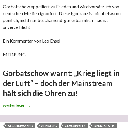
Gorbatschow appelliert zu Frieden und wird vorsätzlich von
deutschen Medien ignoriert: Diese Ignoranz ist nicht etwa nur
peinlich, nicht nur beschämend, gar erbärmlich – sie ist
unverzeihlich!
Ein Kommentar von Leo Ensel
MEINUNG
Gorbatschow warnt: „Krieg liegt in
der Luft“ – doch der Mainstream
hält sich die Ohren zu!
‚Österreich 0,002 % erkrankt (nicht Tote, sondern Erkrankte) – 
weiterlesen
→
ALLANMASSEND
ARMSELIG
CLAUSEWITZ
DEMOKRATIE