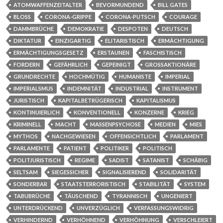
ATOMWAFFENZEITALTER
BEVORMUNDEND
BILL GATES
BLOSS
CORONA-GRIPPE
CORONA-PUTSCH
COURAGE
DAMMBRÜCHE
DEMOKRATIE
DESPOTEN
DEUTSCH
DIKTATUR
EINZIGARTIG
ELITARISTISCH
ERMÄCHTIGUNG
ERMÄCHTIGUNGSGESETZ
ERSTAUNEN
FASCHISTISCH
FORDERN
GEFÄHRLICH
GEPEINIGT
GROSSAKTIONÄRE
GRUNDRECHTE
HOCHMÜTIG
HUMANISTE
IMPERIAL
IMPERIALSMUS
INDEMNITÄT
INDUSTRIAL
INSTRUMENT
JURISTISCH
KAPITALBETRÜGERISCH
KAPITALISMUS
KONTINUIERLICH
KONVENTIONELL
KONZERNE
KRIEG
KRIMINELL
MACHT
MASSENPSYCHOSE
MEDIEN
MIES
MYTHOS
NACHGEWIESEN
OFFENSICHTLICH
PARLAMENT
PARLAMENTE
PATIENT
POLITIKER
POLITISCH
POLITJURISTISCH
REGIME
SADIST
SATANIST
SCHÄBIG
SELTSAM
SIEGESSICHER
SIGNALISIEREND
SOLIDARITÄT
SONDERBAR
STAATSTERRORISTISCH
STABILITÄT
SYSTEM
TABUBRÜCHE
TÄUSCHEND
TYRANNISCH
UNGENIERT
UNTERDRÜCKEND
UNVERZÜGLICH
VERFASSUNGSWIDRIG
VERHINDERND
VERHÖHNEND
VERHÖHNUNG
VERSCHLEIERT