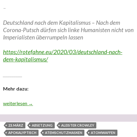
–
Deutschland nach dem Kapitalismus – Nach dem
Corona-Putsch dürfen sich linke Humanisten nicht von
Imperialisten überrumpeln lassen
https://rotefahne.eu/2020/03/deutschland-nach-
dem-kapitalismus/
_________
Mehr dazu:
Grundrechte verteidigen – Sage NEIN zur Diktatur! – Die Corona
weiterlesen
→
23. MÄRZ
ABSETZUNG
ALEISTER CROWLEY
APOKALYPTISCH
ATEMSCHUTZMASKEN
ATOMWAFFEN