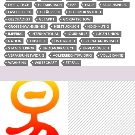
DESPOTISCH
ELITARISTISCH
EZB
FALLE
FALSCHSPIELER
FASCHISTISCH
GEFÄHRLICH
GEHEIMDIENSTLICH
GESCHÄDIGT
GETAPPT
GORBATSCHOW
GRÖSSENWAHNSINNIG
HEIMTÜCKISCH
HOCHMÜTIG
IMPERIAL
INTERNATIONAL
JOURNAILLE
LÜGEN-UNION
NATION
OBSOLET
ÖSTERREICH
PROPAGANDISTISCH
STAATSTERROR
UNDEMOKRATISCH
UNVERZÜGLICH
VERFASSUNGSWIDRIG
VÖLKERRECHTSWIDRIG
VOLLE KANNE
WAHNSINN
WIRTSCHAFT
ZERFALL