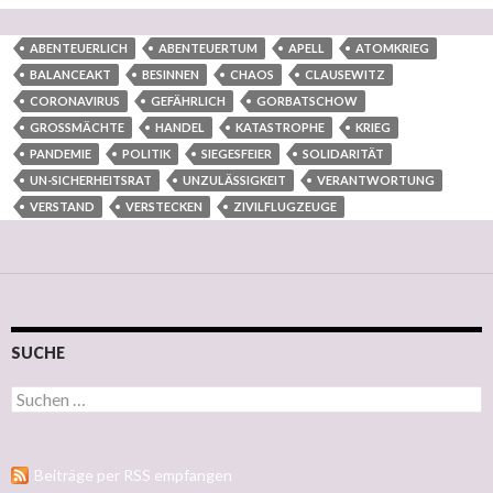
ABENTEUERLICH
ABENTEUERTUM
APELL
ATOMKRIEG
BALANCEAKT
BESINNEN
CHAOS
CLAUSEWITZ
CORONAVIRUS
GEFÄHRLICH
GORBATSCHOW
GROSSMÄCHTE
HANDEL
KATASTROPHE
KRIEG
PANDEMIE
POLITIK
SIEGESFEIER
SOLIDARITÄT
UN-SICHERHEITSRAT
UNZULÄSSIGKEIT
VERANTWORTUNG
VERSTAND
VERSTECKEN
ZIVILFLUGZEUGE
SUCHE
Suchen nach:
Beiträge per RSS empfangen