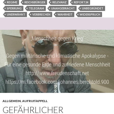
REGIME
REICHSBÜRGER
RELEVANZ
REPORT24
SPERRUNG
TELEGRAM
UNANGEBRACHT
UNBEGRÜNDET
UNERWÄHNT
VERBRECHEN
WAHRHEIT
WIDERSPRUCH
ALLGEMEIN
,
AUFRUF/APPELL
GEFÄHRLICHER