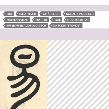
BRD
EMPATHISCH
GEFÄHRLICH
KONZERNPOLITISCH
MASKENPFLICHT
MUTTER
REDE
STAATSTERROR
SUPERIMPERIALIDEOLOGISCH
ZWECKENTFREMDET