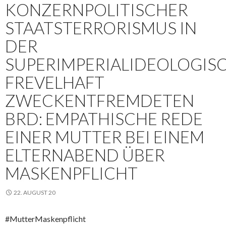
KONZERNPOLITISCHER
STAATSTERRORISMUS IN
DER
SUPERIMPERIALIDEOLOGIS
FREVELHAFT
ZWECKENTFREMDETEN
BRD: EMPATHISCHE REDE
EINER MUTTER BEI EINEM
ELTERNABEND ÜBER
MASKENPFLICHT
22. AUGUST 20
#MutterMaskenpflicht