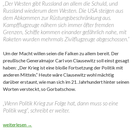
„Der Westen gibt Russland an allem die Schuld, und
Russland wiederum dem Westen. Die USA steigen aus
dem Abkommen zur Rüstungsbeschränkung aus.
Kampfflugzeuge nähern sich immer öfter fremden
Grenzen, Schiffe kommen einander gefährlich nahe, mit
Raketen wurden mehrmals Zivilflugzeuge abgeschossen.“
Um der Macht willen seien die Falken zu allem bereit. Der
preußische Generalmajor Carl von Clausewitz soll einst gesagt
haben: „Der Krieg ist eine bloße Fortsetzung der Politik mit
anderen Mitteln.“ Heute wäre Clausewitz wohl mächtig
darüber erstaunt, wie man sich im 21. Jahrhundert hinter seinen
Worten versteckt, so Gorbatschow.
„Wenn Politik Krieg zur Folge hat, dann muss so eine
Politik weg“, schreibt er weiter.
„Krieg liegt in der Luft“: Gorbatschow veröffentlicht leidenschaf
weiterlesen
→