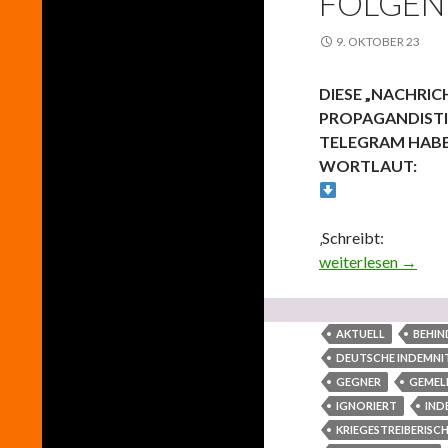
FOLGEN
9. OKTOBER 23
DIESE „NACHRIC
PROPAGANDISTI
TELEGRAM HABE
WORTLAUT:
‚Schreibt:
DIESE „NACHRI
weiterlesen
→
AKTUELL
BEHIN
DEUTSCHE INDEMNI
GEGNER
GEMEL
IGNORIERT
IND
KRIEGESTREIBERISC