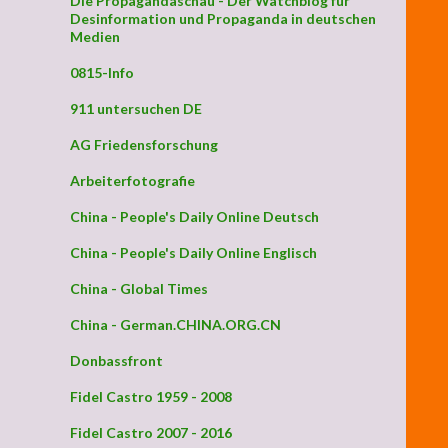
Die Propagandaschau - Der Watchblog für
Desinformation und Propaganda in deutschen
Medien
0815-Info
911 untersuchen DE
AG Friedensforschung
Arbeiterfotografie
China - People's Daily Online Deutsch
China - People's Daily Online Englisch
ISTISCHEN ÖSTERREICHISCHEN KANAL „REPORT24“ IN T
China - Global Times
China - German.CHINA.ORG.CN
Donbassfront
Fidel Castro 1959 - 2008
Fidel Castro 2007 - 2016