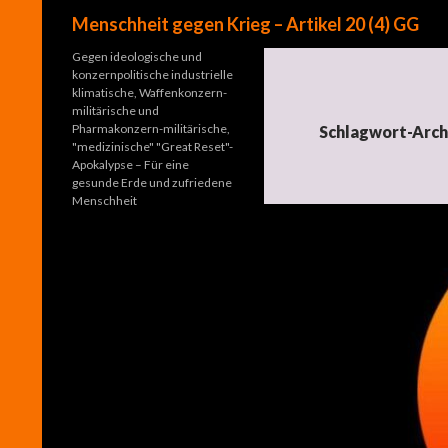
Suchen
Menschheit gegen Krieg – Artikel 20 (4) GG
Gegen ideologische und
konzernpolitische industrielle
klimatische, Waffenkonzern-
militärische und
Pharmakonzern-militärische,
Schlagwort-Arch
"medizinische" "Great Reset"-
Apokalypse – Für eine
gesunde Erde und zufriedene
Menschheit