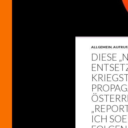
ALLGEMEIN
,
AUFRUF
DIESE 
ENTSET
KRIEGS
PROPAG
ÖSTERR
„REPORT
ICH SO