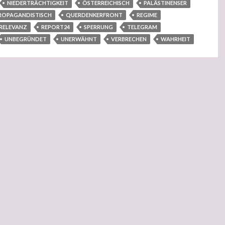
NIEDERTRÄCHTIGKEIT
ÖSTERREICHISCH
PALÄSTINENSER
ROPAGANDISTISCH
QUERDENKERFRONT
REGIME
RELEVANZ
REPORT24
SPERRUNG
TELEGRAM
UNBEGRÜNDET
UNERWÄHNT
VERBRECHEN
WAHRHEIT