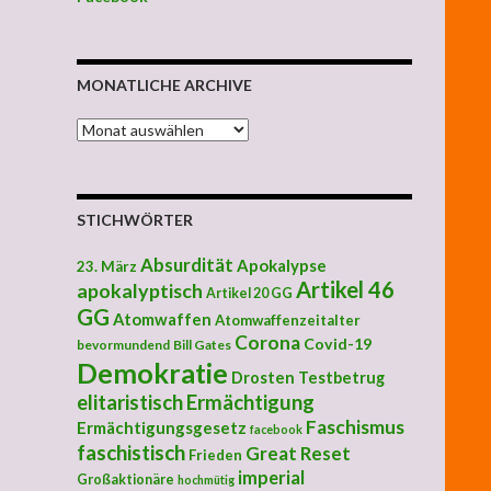
MONATLICHE ARCHIVE
MONATLICHE ARCHIVE
STICHWÖRTER
Absurdität
Apokalypse
23. März
Artikel 46
apokalyptisch
Artikel 20 GG
GG
Atomwaffen
Atomwaffenzeitalter
Corona
Covid-19
bevormundend
Bill Gates
Demokratie
Drosten Testbetrug
elitaristisch
Ermächtigung
Faschismus
Ermächtigungsgesetz
facebook
faschistisch
Great Reset
Frieden
imperial
Großaktionäre
hochmütig